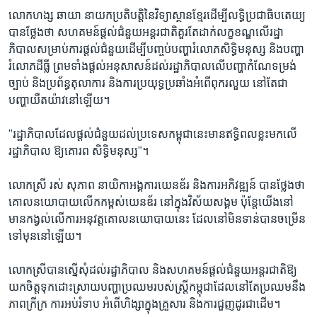
លោក​ហង្ស ​ឆាយា ​នាយក​ប្រតិបត្តិ​នៃ​វិទ្យា​ស្ថាន​ខ្មែរ​ដើម្បី​លទ្ធិ​ប្រជាធិប​តេយ្យ​
បាន​ថ្លែង​ថា​ ​សហគមន៍​ផ្តល់​ជំនួយ​អន្តរជាតិ​គួរ​តែ​ដាក់​លក្ខខណ្ឌ​លើ​រដ្ឋា​
ភិបាល​សម្រាប់​ការ​ផ្តល់​ជំនួយ​ដើម្បី​បញ្ចប់​បញ្ហា​រំលោភ​សិទ្ធិ​មនុស្ស ​និង​បញ្ហា​
រំលោភ​ដីធ្លី​ ព្រម​ទាំង​ផ្តល់​អនុសាសន៍​ដល់​រដ្ឋា​ភិបាល​លើ​បញ្ហា​កំណែ​ទម្រង់​
ច្បាប់​ និង​ប្រព័ន្ធ​តុលាការ​ និង​ការ​ប្រយុទ្ធ​ប្រឆាំង​អំពើ​ពុករលួយ​ នៅ​តែ​ជា​
បញ្ហា​យឺតយ៉ាវ​នៅឡើយ។
"រដ្ឋា​ភិបាល​ដែល​ផ្តល់​ជំនួយ​ដល់​ប្រទេស​កម្ពុជា​នេះ​មាន​ឥទ្ធិពល​ខ្លះ​មក​លើ​
រដ្ឋា​ភិបាល ​ឱ្យ​គោរព​ សិទ្ធិ​មនុស្ស"។
លោក​ស្រី​ រស់ សុភាព ​នាយិកា​អង្គការ​យេនឌ័រ​ និង​ការ​អភិវឌ្ឍន៍​ បាន​ថ្លែង​ថា​
គោល​នយោបាយ​លើក​កម្ពស់​យេនឌ័រ​ នៅ​ក្នុង​វិស័យ​សង្គម​ ប៉ុន្តែ​យើង​នៅ​
មាន​កង្វល់​លើ​ការ​អនុវត្ត​គោល​នយោបាយ​នេះ ​ដែល​នៅ​មិន​ទាន់​បាន​ចម្រើន​
ទៅ​មុន​នៅ​ឡើយ។
លោក​ស្រី​បាន​ស្នើ​សុំ​ដល់​រដ្ឋា​ភិបាល​ និង​សហគមន៍​ផ្តល់​ជំនួយ​អន្តរ​ជាតិ​ឱ្យ​
យក​ចិត្ត​ទុក​ដោះស្រាយ​បញ្ហា​ប្រឈម​របស់​ស្ត្រី​កម្ពុជា​ដែល​នៅ​តែ​ប្រឈម​នឹង​
ភាព​ក្រីក្រ​ ​ការ​អប់រំ​ទាប​ ​អំពើ​ហិង្សា​ក្នុង​គ្រួសារ​ និង​ការ​ជួញ​ដូរ​ជាដើម។