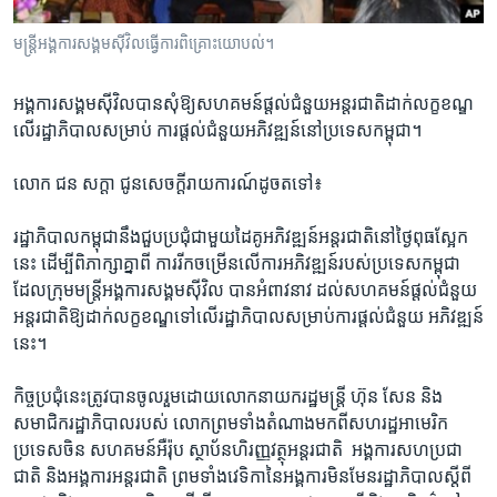
រចនា
សម្ព័ន្ធ​
Khmer English
មន្ត្រី​អង្គការ​សង្គម​ស៊ីវិល​ធ្វើការ​ពិគ្រោះ​យោបល់។
រំលង​
និង​
បណ្តាញ​សង្គម
អង្គការ​សង្គម​ស៊ីវិល​បាន​សុំ​ឱ្យ​សហគមន៍​ផ្តល់​ជំនួយ​អន្តរជាតិ​ដាក់​លក្ខខណ្ឌ​
ចូល​
លើ​រដ្ឋា​ភិបាល​សម្រាប់​ ការ​ផ្តល់​ជំនួយ​អភិវឌ្ឍន៍​នៅ​ប្រទេស​កម្ពុជា។
ទៅ​
កាន់​
លោក​ ជន​ សក្តា​ ជូន​សេចក្តី​រាយ​ការណ៍​ដូច​ត​ទៅ៖
ទំព័រ​
ភាសា
ស្វែង​
រដ្ឋា​ភិបាល​កម្ពុជា​នឹង​ជួប​ប្រជុំ​ជាមួយ​ដៃ​គូ​អភិវឌ្ឍន៍​អន្តរ​ជាតិ​នៅ​ថ្ងៃ​ពុធ​ស្អែក​
រក
នេះ​ ដើម្បី​ពិភាក្សា​គ្នា​ពី​ ការ​រីក​ចម្រើន​លើ​ការ​អភិវឌ្ឍន៍រ​បស់​ប្រទេស​កម្ពុជា​
ដែល​ក្រុម​មន្ត្រី​អង្គការ​សង្គម​ស៊ីវិល​ បាន​អំពាវ​នាវ​ ដល់​សហគមន៍​ផ្តល់​ជំនួយ​
អន្តរ​ជាតិ​ឱ្យ​ដាក់​លក្ខ​ខណ្ឌ​ទៅ​លើ​រដ្ឋា​ភិបាល​សម្រាប់​ការ​ផ្តល់​ជំនួយ​ អភិវឌ្ឍន៍​
នេះ។
កិច្ច​ប្រជុំ​នេះ​ត្រូវ​បាន​ចូល​រួម​ដោយ​លោក​នាយក​រដ្ឋមន្ត្រី ​ហ៊ុន ​សែន​ និង​
សមាជិក​រដ្ឋា​ភិបាល​របស់​ លោក​ព្រម​ទាំង​តំណាង​មក​ពី​សហ​រដ្ឋ​អាមេរិក​ ​
ប្រទេស​ចិន​ ​សហគមន៍​អឺរ៉ុប​ ស្ថាប័ន​ហិរញ្ញ​វត្ថុ​អន្តរ​ជាតិ ​ អង្គការ​សហ​ប្រជា
ជាតិ ​និង​អង្គការ​អន្តរ​ជាតិ ​ព្រម​ទាំង​វេទិកា​នៃ​អង្គការ​មិន​មែន​រដ្ឋា​ភិបាល​ស្តីពី​