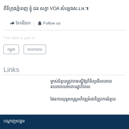
ពី​ទី​ក្រុង​ភ្នំពេញ ​ខ្ញុំ ​ជន ​សក្តា​ VOA ​សំឡេង​ស.រ.អ.៕
ចែករំលែក
Follow us
This item is part of
កម្ពុជា
នយោបាយ
Links
ម្ចាស់​ជំនួយ​ត្រូវ​បាន​ស្នើ​ឱ្យ​ពិនិត្យ​មើល​គោល​
នយោបាយ​ចំពោះ​រដ្ឋា​ភិបាល
ផែនការ​យុទ្ធសាស្ត្រ​អភិវឌ្ឍន៍​ជាតិ​ត្រូវ​ការ​ជំនួយ
បណ្តាញ​សង្គម