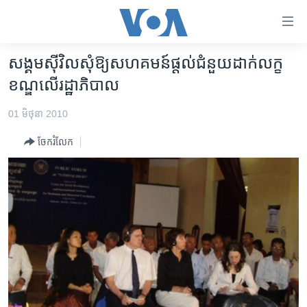
ភ្ជាប់​
ទៅ​
គេហទំព័រ​
សង្គម​ស៊ីវិល​សុំ​ឱ្យ​សហគមន៍​ផ្តល់​ជំនួយ​ដាក់​លក្ខ
កម្ពុជា
ទាក់ទង
ខណ្ឌ​លើ​រដ្ឋា​ភិបាល
រំលង​
អន្តរជាតិ
និង​
01 មិថុនា 2010
អាមេរិក
ចូល​
ចែករំលែក
ទៅ​​
ចិន
ទំព័រ​
ហេឡូវីអូអេ
ព័ត៌មាន​​
តែ​
កម្ពុជាច្នៃប្រតិដ្ឋ
ម្តង
ព្រឹត្តិការណ៍ព័ត៌មាន
រំលង​
និង​
ទូរទស្សន៍ / វីដេអូ​
ចូល​
វិទ្យុ / ផតខាសថ៍
ទៅ​
ទំព័រ​
កម្មវិធីទាំងអស់