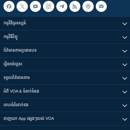
កម្មវិធី​ទូរទស្សន៍
កម្មវិធី​វិទ្យុ
ព័ត៌មាន​តាមប្រធានបទ​
រៀន​​អង់គ្លេស
ទទួល​ព័ត៌មាន​តាម
អំពី​ VOA & ទំនាក់ទំនង
គេហទំព័រ​​ទាក់ទង
ទាញយក​ App ផ្សេងៗ​របស់​ VOA