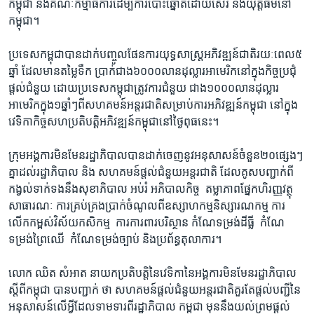
កម្ពុជា​ និង​គណៈ​កម្មាធិការ​ដើម្បី​ការ​បោះ​ឆ្នោត​ដោយ​សេរី​ និង​យុត្តិធម៌​នៅ​
កម្ពុជា។
ប្រទេស​កម្ពុជា​បាន​ដាក់​បញ្ចូល​ផែនការ​យុទ្ធ​សាស្ត្រ​អភិវឌ្ឍន៍​ជាតិ​រយៈ​ពេល​៥​
ឆ្នាំ​ ដែល​មាន​តម្លៃ​ទឹក​ ប្រាក់​ជាង​៦០០០​លាន​ដុល្លារ​អាមេរិក​នៅ​ក្នុង​កិច្ច​ប្រជុំ​
ផ្តល់ជំ​នួយ​ ​ដោយ​ប្រទេស​កម្ពុជា​ត្រូវ​ការ​ជំនួយ​ ជាង​១០០០​លាន​ដុល្លារ​
អាមេរិក​ក្នុង​១​ឆ្នាំៗ​ពី​សហគមន៍​អន្តរ​ជាតិ​សម្រាប់​ការ​អភិវឌ្ឍន៍​កម្ពុជា​ នៅ​ក្នុង​
វេទិកា​កិច្ច​សហ​ប្រតិបត្តិ​អភិវឌ្ឍន៍​កម្ពុជា​នៅ​ថ្ងៃ​ពុធ​នេះ។
ក្រុម​អង្គការ​មិន​មែន​រដ្ឋា​ភិបាល​បាន​ដាក់​ចេញ​នូវ​អនុសាសន៍​ចំនួន​២០​ផ្សេងៗ​
គ្នា​ដល់​រដ្ឋា​ភិបាល ​និង ​សហគមន៍​ផ្តល់​ជំនួយ​អន្តរ​ជាតិ ​ដែល​គូស​បញ្ជាក់​ពី​
កង្វល់​ទាក់ទង​នឹង​សុខា​ភិបាល​ ​អប់រំ​ អភិបាល​កិច្ច ​ តម្លាភាព​ផ្នែក​ហិរញ្ញ​វត្ថុ​
សាធារណៈ​ ​ការ​គ្រប់​គ្រង​ប្រាក់​ចំណូល​ពី​ឧស្សាហ​កម្ម​និស្សារណ​កម្ម​ ការ​
លើក​កម្ពស់​វិស័យ​កសិកម្ម ​ ការ​ការពារ​បរិស្ថាន​ កំណែ​ទម្រង់​ដីធ្លី ​ កំណែ​
ទម្រង់​ព្រៃឈើ ​ កំណែ​ទម្រង់​ច្បាប់​ និង​ប្រព័ន្ធ​តុលាការ។
លោក​ ឈិត សំអាត​ នាយក​ប្រតិបត្តិ​នៃ​វេទិកា​នៃ​អង្គការ​មិនមែន​រដ្ឋា​ភិបាល​
ស្តីពី​កម្ពុជា​ បាន​បញ្ជាក់​ ថា​ ​សហគមន៍​ផ្តល់​ជំនួយ​អន្តរជាតិ​គួរតែ​ផ្តល់​បញ្ជី​នៃ​
អនុសាសន៍​លើ​អ្វី​ដែល​ទាមទារ​ពី​រដ្ឋា​ភិបាល​ កម្ពុជា​ មុន​នឹង​យល់ព្រម​ផ្តល់​