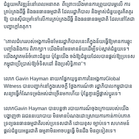
ជំនួយ​អភិវឌ្ឍន៍​នៅ​ពេល​អនាគត​ ​ ពីព្រោះ​យើង​មាន​ការ​ព្រួយ​បារម្ភ​លើ​ ការ​
គ្រប់​គ្រង​ដីធ្លី​ និង​ធនធាន​ធម្មជាតិ ​ដែល​រដ្ឋា​ភិបាល​ និង​ម្ចាស់​ជំនួយ​គួរគិត​គូរ​
ឱ្យ​ បាន​ស៊ី​ជម្រៅ​ទៅ​លើ​ការ​គ្រប់គ្រង​ដី​ធ្លី​ និង​ធនធាន​ធម្មជាតិ ​ដែល​នៅតែ​ជា​
បញ្ហា​ក្កៅ​គគុក។
"គោល​ជំហរ​របស់​អង្គការ​មិន​មែន​រដ្ឋា​ភិបាល​នេះ​គឺ​ក្នុង​ន័យ​ធ្វើ​ឱ្យ​មាន​ការ​ឆ្លុះ​
បញ្ចាំង​និង​ការ​ ពិភាក្សា។​ យើង​មិន​មែន​មាន​ន័យ​ដើម្បី​ទប់​ស្កាត់​ជំនួយ​ទេ។​
យើង​ស្វាគមន៍​ចំពោះ​ជំនួយ​ ​ប៉ុន្តែ​យើង​ ចង់​ឱ្យ​ជំនួយ​ដែល​បាន​ផ្តល់​ឱ្យ​ប្រទេស​
កម្ពុជា​ប្រើ​ប្រាស់​ឱ្យ​ចំ​ទិសដៅ ​និង​ប្រសិទ្ធិ​ភាព"។
លោក​ Gavin ​Hayman ​នាយក​ផ្នែក​យុទ្ធនាការ​នៃ​អង្គការ​Global​
Witness​ បាន​បញ្ជាក់​នៅ​ក្នុង​សេចក្តី​ ថ្លែង​ការណ៍​ថា​ ​រដ្ឋា​ភិបាល​កម្ពុជា​បាន​
សន្យា​ធ្វើ​កំណែ​ទម្រង់​អស់​ជា​ច្រើន​មក​ហើយ​ ប៉ុន្តែ​គ្មាន​អ្វី​ផ្លាស់​ប្តូរ​ទេ។
លោក​Gavin ​Hayman ​បាន​បន្ត​ថា​ ​របាយ​ការណ៍​ចុង​ក្រោយ​របស់​យើង​
បង្ហាញ​ថា​ ​វរជន​នយោបាយ​ មិន​មាន​បំណង​ដោះ​ស្រាយ​ការ​កាន់​កាប់​ភោគ​
ទ្រព្យ​ធនធាន​ធម្មជាតិ​របស់​ប្រទេស​ជាតិ ​ដោយ​ខុស​ ច្បាប់​ទេ។​ សហគមន៍​
ផ្តល់​ជំនួយ​អន្តរជាតិ​ ​ធម្មតា​មិន​អាច​បន្ត​ធ្វើ ​មិន​ដឹង​ ​មិន​ឭ​ទៀត​ទេ។