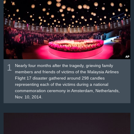
រចនា
សម្ព័ន្ធ​
Khmer English
រំលង​
និង​
បណ្តាញ​សង្គម
ចូល​
ទៅ​
កាន់​
ទំព័រ​
ភាសា
ស្វែង​
1
រក
Nearly four months after the tragedy, grieving family
members and friends of victims of the Malaysia Airlines
Flight 17 disaster gathered around 298 candles
representing each of the victims during a national
commemoration ceremony in Amsterdam, Netherlands,
Nov. 10, 2014.