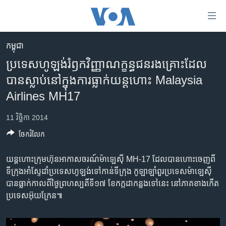
ភ្ជាប់​
ទៅ​
គេហទំព័រ​
កម្ពុជា
កម្ពុជា
ទាក់ទង
ប្រទេស​ហូឡង់​រំឭក​វិញ្ញាណក្ខន្ធ​ជនរងគ្រោះ​ដែល​
រំលង​
អន្តរជាតិ
បាន​ស្លាប់​នៅក្នុង​ការធ្លាក់​យន្តហោះ Malaysia
និង​
អាមេរិក
Airlines MH17
ចូល​
ទៅ​​
ចិន
11 វិច្ឆិកា 2014
ទំព័រ​
ហេឡូវីអូអេ
ព័ត៌មាន​​
ចែករំលែក
តែ​
កម្ពុជាច្នៃប្រតិដ្ឋ
ម្តង
យន្តហោះ​ក្រុមហ៊ុន​អាកាសចរណ៍​ម៉ាឡេស៊ី MH-17 ដែល​បាន​ហោះ​ចេញ​ពី​
ព្រឹត្តិការណ៍ព័ត៌មាន
រំលង​
ទី​ក្រុង​អាំស្ទែដាំ​ប្រទេស​ហូឡង់​ទៅ​កាន់​ទី​ក្រុង​ កូឡាឡាំពួរ​ប្រទេស​ម៉ាឡេស៊ី
និង​
ទូរទស្សន៍ / វីដេអូ​
បាន​ធ្លាក់​កាល​ពី​ថ្ងៃ​ព្រហស្បតិ៍​ទី១៧ ខែកក្កដា​កន្លង​ទៅ​នេះ នៅ​ភាគ​ខាង​កើត​
ចូល​
ប្រទេស​អ៊ុយក្រែន៕
វិទ្យុ / ផតខាសថ៍
ទៅ​
ទំព័រ​
កម្មវិធីទាំងអស់