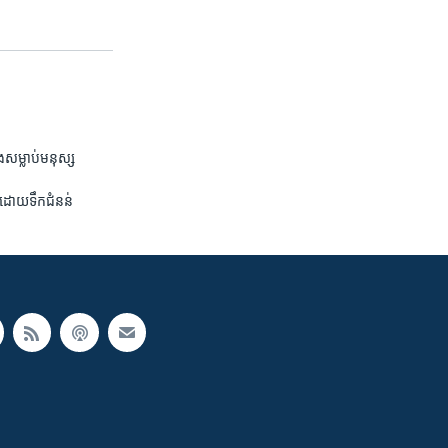
ង​សម្លាប់​មនុស្ស
ោះ​ដោយ​ទឹក​ជំនន់