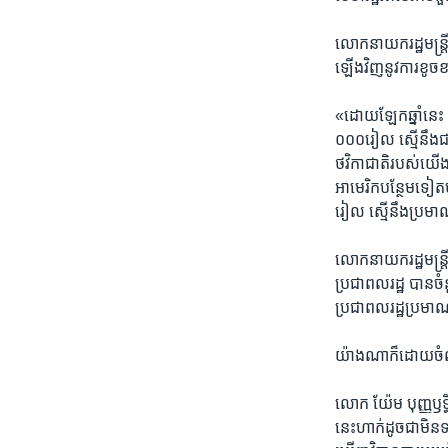
លោកនាយក​រដ្ឋមន្ត្រី​ 
ឡើង​វិញ​នូវ​ការ​ខូចខា
«ដោយឡែក​ឆ្នាំ​នេះ ​
០០០​រៀល ​ស្មើនឹង​ជាង​
ថវិកា​ជាតិ​របស់​យើង
អាមេរិក​បន្ថែម​ទៀត​
រៀល​ ស្មើនឹង​ប្រមា
លោក​នាយក​រដ្ឋមន្ត្រី
ប្រជាពលរដ្ឋ ​បាន​ចំ
ប្រជាពលរដ្ឋ​ប្រមាណ
យ៉ាងណាក៏ដោយ​ចំណាត់
លោក​ យ៉ែម ​បុញ្ញឫទ្
នេះ​ហាក់​ដូច​ជា​មិន