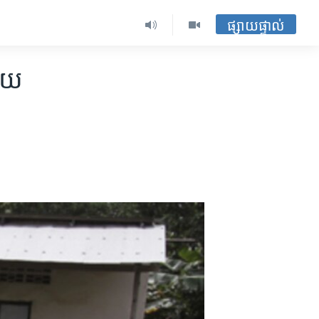
ផ្សាយផ្ទាល់
ថយ​