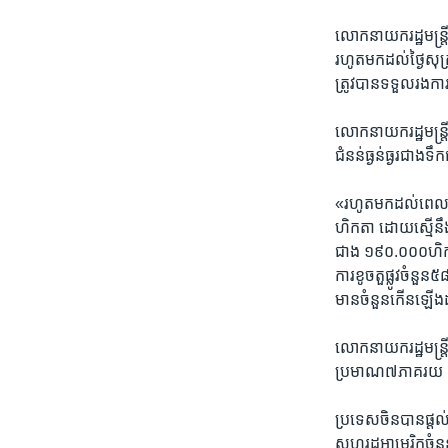
លោក​នាយក​រដ្ឋមន្ត្រ
រហូត​មក​ដល់​ថ្ងៃ​សុក
ត្រូវ​បាន​ទទួល​រង​ក
លោក​នាយក​រដ្ឋមន្ត្រី
ជំនន់​ធ្ងន់ធ្ងរ​ជាង​
«រហូត​មក​ដល់​ពេល​ន
ហិកតា ​ដោយ​ស្មើ​នឹង​
ជាង​ ១៩០.០០០​ហិកតា
ការ​ខូច​តួ​ផ្លូវ​ចំនួន​
មាន​ចំនួន​កើន​ឡើង
លោក​នាយក​រដ្ឋមន្ត្រី
ប្រមាណ​៧​ភាគរយ​ កា
ប្រទេស​ចិន​បាន​ផ្តល
សហរដ្ឋអាមេរិក​ចំនួន