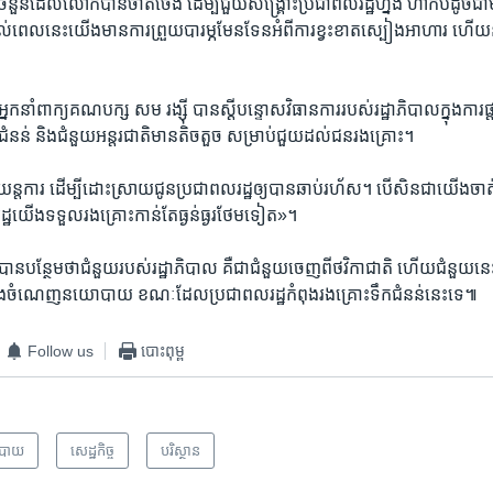
ំនួន​ដែល​លោក​បាន​ចាត់ចែង​ ដើម្បី​ជួយ​សង្គ្រោះ​ប្រជាពលរដ្ឋ​ហ្នឹង ​ហាក់​បីដូច​ជា​
ពេល​នេះយើង​មាន​ការ​ព្រួយ​បារម្ភ​មែនទែន​អំពី​ការខ្វះខាត​ស្បៀង​អាហារ ​ហើយ​នឹង​ថ្ន
នក​នាំ​ពាក្យ​គណបក្ស​ សម​ រង្ស៊ី ​បាន​ស្តី​បន្ទោស​វិធានការ​របស់​រដ្ឋាភិបាល​ក្នុង​ការផ
ជំនន់ ​និង​ជំនួយ​អន្តរជាតិ​មាន​តិចតួច​ សម្រាប់​ជួយ​ដល់​ជន​រង​គ្រោះ។
ន​យន្តការ ​ដើម្បី​ដោះស្រាយ​ជូន​ប្រជាពលរដ្ឋ​ឲ្យ​បាន​ឆាប់​រហ័ស។​ ​បើ​សិន​ជា​យើង​ច
លរដ្ឋ​យើង​ទទួល​រងគ្រោះ​កាន់​តែ​ធ្ងន់ធ្ងរ​ថែម​ទៀត»។
ន​បន្ថែម​ថា​ជំនួយ​របស់​រដ្ឋាភិបាល​ គឺ​ជា​ជំនួយ​ចេញ​ពី​ថវិកា​ជាតិ ​ហើយ​ជំនួយ​នេះ​មិ
បី​កេង​ចំណេញ​នយោបាយ ​ខណៈ​ដែល​ប្រជាពលរដ្ឋ​កំពុង​រង​គ្រោះ​ទឹក​ជំនន់​នេះ​ទេ៕
Follow us
បោះពុម្ព
បាយ
សេដ្ឋកិច្ច
បរិស្ថាន