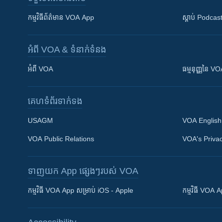
កម្មវិធី​ព័ត៌មាន VOA App
ស្តាប់ Podcas
អំពី​ VOA & ទំនាក់ទំនង
អំពី​ VOA
ធម្មនុញ្ញ​នៃ V
គេហទំព័រ​​ទាក់ទង
USAGM
VOA English
VOA Public Relations
VOA's Privac
ទាញយក​ App ផ្សេងៗ​របស់​ VOA
Khmer English
កម្មវិធី​ VOA App សម្រាប់ iOS - Apple
កម្មវិធី​ VOA
បណ្តាញ​សង្គម