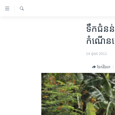
ភ្ជាប់​
ទៅ​
គេហទំព័រ​
ស្វែង​
កម្ពុជា
រក
ទឹក​ជំនន់
ទាក់ទង
អន្តរជាតិ
រំលង​
កំណើន​សេដ
និង​
អាមេរិក
ចូល​
ចិន
14 តុលា 2011
ទៅ​​
ទំព័រ​
ហេឡូវីអូអេ
ព័ត៌មាន​​
ចែករំលែក
កម្ពុជាច្នៃប្រតិដ្ឋ
តែ​
ម្តង
ព្រឹត្តិការណ៍ព័ត៌មាន
រំលង​
ទូរទស្សន៍ / វីដេអូ​
និង​
ចូល​
វិទ្យុ / ផតខាសថ៍
ទៅ​
កម្មវិធីទាំងអស់
ទំព័រ​