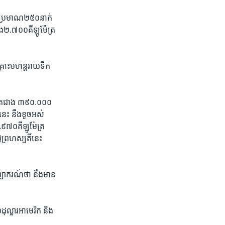
់​ប្រមាណ​២៥០​នាក់​
ជាង​២.៧០០​គីឡូម៉ែត្រ​
គ្រោះ​មហន្តរាយ​ទឹក​
​ទៀត​ជាង​ ៣៩០.០០០​
េះ​ នឹង​ខូច​អស់​
៩៧០​គីឡូម៉ែត្រ ​
ងៃ​ព្រហស្បតិ៍​នេះ​
្យាករណ៍​ថា​ នឹង​មាន​
ល្លារ​អាមេរិក​ និង​