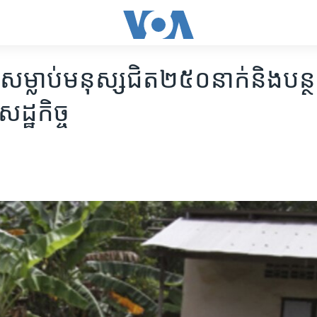
​សម្លាប់​មនុស្ស​ជិត​២៥០​នាក់​និង​បន្
្ឋកិច្ច​