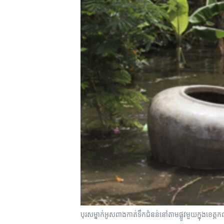
រចនា
សម្ព័ន្ធ​
រំលង​
និង​
ចូល​
ទៅ​
កាន់​
ទំព័រ​
ស្វែង​
រក
បុរស​ម្នាក់​អូស​ពាង​កាត់​ទឹក​ជំនន់​នៅ​តាម​ផ្លូវ​មួយ​ក្នុង​ខេត្ត