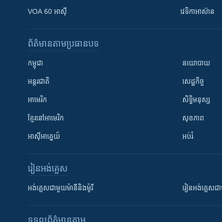
VOA 60 អាស៊ី
វេទិកា​អាស៊ាន
ព័ត៌មាន​តាមប្រធានបទ​
កម្ពុជា
នយោបាយ
អន្តរជាតិ
សេដ្ឋកិច្ច
អាមេរិក
សិទ្ធិមនុស្ស
ខ្មែរ​នៅអាមេរិក
សុខភាព
អាស៊ីអាគ្នេយ៍
អប់រំ
រៀន​​អង់គ្លេស
អង់គ្លេស​ជាមួយ​ម៉ានី​និង​ម៉ូរី
រៀន​​​​​​អង់គ្លេ
ទទួល​ព័ត៌មាន​តាម