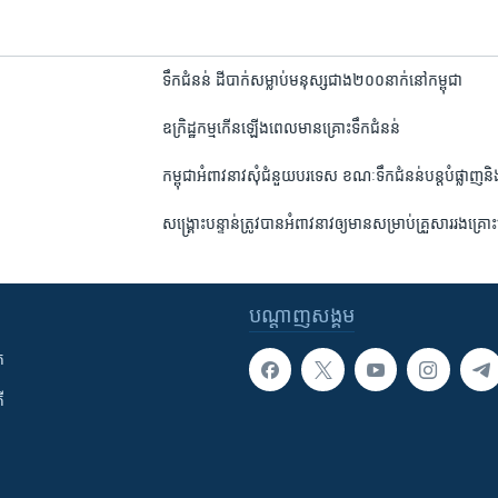
ទឹកជំនន់​ ដីបាក់សម្លាប់​មនុស្សជាង​២០០​នាក់​នៅ​កម្ពុជា
ឧក្រិដ្ឋកម្ម​កើន​ឡើង​ពេល​មាន​គ្រោះ​ទឹក​ជំនន់
កម្ពុជា​អំពាវនាវ​សុំ​ជំនួយ​បរទេស​ ខណៈ​ទឹក​ជំនន់​បន្ត​បំផ្លាញ​និ
សង្គ្រោះ​បន្ទាន់ត្រូវ​បាន​អំពាវនាវ​ឲ្យ​មាន​សម្រាប់​គ្រួសារ​រងគ្រ
បណ្តាញ​សង្គម
ក
ី