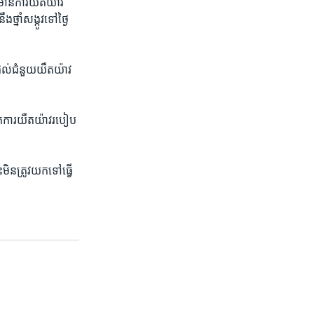
មាន​ការយឺត​យ៉ាវ​
ាំ​សង្កូវ​ទៅ​ថ្ងៃ​
្តល់​ជំនួយ​យឺតយ៉ាវ​
ាត់ការ​យឺតយ៉ាវ​របៀប​
ន​ត្រូវ​យក​ទៅ​ធ្វើ​