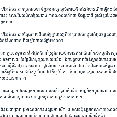
ី​ ហ៊ុន​ សែន​ បាន​ប្រកាស​ថា​ ចំនួន​មនុស្ស​ស្លាប់​ដោយ​ទឹក​ជំនន់​បាន​កើន​ឡើង​ដល
្រ​នេះ​ ខណៈ​ដែល​ដំណាំ​ស្រូវ​ជាង​ ៣៩០.០០០​ហិកតា ​និង​ផ្លូវ​ជាតិ​ ផ្លូវ​លំ​ ប្រវែង​
ារ​ខូចខាត។
 ​ហ៊ុន ​សែន ​បាន​ថ្លែង​កាល​ពី​យប់​ថ្ងៃ​ព្រហស្បតិ៍​ថា​ ប្រទេស​កម្ពុជា​កំពុង​ទទួល​រង​
ទឹក​ជំនន់​ដែល​បាន​កើត​ឡើង​កាលពី​ឆ្នាំ​២០០០។
េះ ​តួលេខ​ខូចខាត​នៃ​ផ្នែក​ដំណាំ​ស្រូវ​ដោយ​មិនទាន់​គិត​ពី​ដំណាំ​កសិកម្ម​ដទៃ
 ១៦​ភាគរយ​ នៃ​ផ្ទៃ​ដី​ដាំ​ដុះ​ស្រូវ​របស់​យើង។​ ឯ​ការខូចខាត​ប៉ាន់ស្មាន​ជំហាន​បឋម​ន
 ​ស្មើនឹង​៧,៧៤ ​ភាគរយ។​ ផ្លូវ​លំ​មាន​ផល​ប៉ះពាល់​ដោយ​ទឹក​ជំនន់​មាន​ចំនួន​ ១.
៥៨៣​គីឡូម៉ែត្រ​ ការ​ដាច់​តួផ្លូវ​ចំនួន​៨៧​គីឡូម៉ែត្រ​ ...ចំនួន​មនុស្ស​ស្លាប់​មក​ដល់​ត្រឹម​ថ្
​ដល់​២៤៧​នាក់»។
 ​បាន​បញ្ជាក់​ថា​ការ​ខូចខាត​នេះ​បាន​កាត់​បន្ថយ​កំណើន​សេដ្ឋកិច្ច​កម្ពុជាដែល​បាន​ព
ល​ពី​ពេល​មុន​នោះ​ បាន​ធ្លាក់​ចុះ​មក​នៅ​ត្រឹម​៦​ភាគរយ។
់​ជំនួយ​ជា​ប្រាក់​ប្រមាណ​៨​លាន​ដុល្លារ​អាមេរិក​ ប្រទេស​ជប៉ុន​ប្រមាណ​៣៣០.០០០​ដុ
​ ៥០.០០០​ដុល្លារ​អាមេរិក​ សម្រាប់​ជួយ​ដល់​ជន​រង​គ្រោះ​ដោយ​ទឹក​ជំនន់។