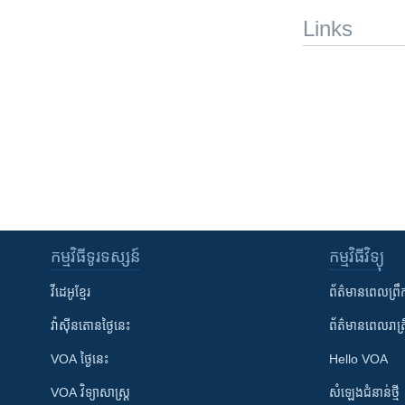
Links
កម្មវិធី​ទូរទស្សន៍
កម្មវិធី​វិទ្យុ
វីដេអូ​ខ្មែរ
ព័ត៌មាន​ពេល​ព្រឹ
វ៉ាស៊ីនតោន​ថ្ងៃ​នេះ
ព័ត៌មាន​​ពេល​រាត្រ
VOA ថ្ងៃនេះ
Hello VOA
VOA ​វិទ្យាសាស្ត្រ
សំឡេង​ជំនាន់​ថ្មី