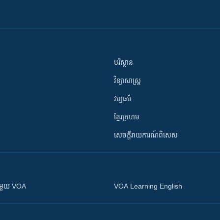
បរិស្ថាន
វិទ្យាសាស្រ្ត
វប្បធម៌
ខ្មែរក្រហម
សេចក្តីរាយការណ៍ពិសេស
ស​​ជាមួយ VOA
VOA Learning English