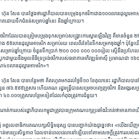
ហ៊ុន​ សែន ​បាន​ថ្លែង​ថា​រដ្ឋាភិបាល​បាន​បម្រុង​ទុក​ថវិកា​ជាង​១០០​លាន​ដុល្លារ​អាមេរិក ​
ត​ដោយ​ទឹក​ជំនន់​សម្រាប់​ឆ្នាំ​នេះ ​និង​ឆ្នាំ​ក្រោយ។
ថវិកា​ដែល​បាន​ត្រៀម​បម្រុង​ទុក​សម្រាប់​សង្គ្រោះ​ការ​ស្តារ​ឡើងវិញ ​គឺ​មាន​ចំន
 ៥៥​លាន​ដុល្លារ​អាមេរិក ​សម្រាប់​រយៈពេល​ពីរ​ខែ​នៃ​ទឹក​សម្រក​ចុង​ឆ្នាំ។ ​ប៉ុន្តែ​យើង
​សម្រាប់​ឆ្នាំ​ក្រោយ​ ចំនួន​ទឹក​ប្រាក់​ ២០០ ០០០ ០០០ ០០០​រៀល ​ស្មើនឹង​ប្រហែល​
បូក​ជា​មួយ​នឹង​មូលនិធិ​ទ្រទ្រង់​ថវិកា​របស់​ធនាគារ​អភិវឌ្ឍន៍​អាស៊ី​ ប្រមាណ​ជា
ណ​៤០​លាន​ដុល្លារ​អាមេរិក»។
​ ហ៊ុន​ សែន​ បាន​បន្ថែម​ថា​ គិត​រហូត​មក​ដល់​ថ្ងៃ​ទី​១០​ ខែ​តុលា​នេះ ​រដ្ឋាភិបាល
នួន​ ៧៦.៥៩៥​គ្រួសារ ​ហើយ​គណៈរដ្ឋមន្ត្រី​បាន​សម្រេច​បញ្ចេញ​ថវិកា​ និង​អង្ករ​សម្
​ ៤០.០០០​គ្រួសារ​បន្ថែម​ទៀត​ដែល​កំពុង​ត្រូវការ​ជំនួយ។
ការ​របស់​រដ្ឋាភិបាល​កម្ពុជា​ត្រូវ​បាន​ក្រុម​គណបក្ស​ប្រឆាំង​រិះគន់​ថា​មាន​ភាព
ធិ ​អគ្គលេខាធិការ​គណបក្ស​សិទ្ធិ​មនុស្ស ​បាន​បញ្ជាក់​យ៉ាង​ដូច្នេះ​ថា៖​ «យើង​ឃើញ​
​ទាន់​មាន​ប្រសិទ្ធភាព​ ដែល​ទាន់​ពេលវេលា​នៅ​ឡើយ​ទៅ​តាម​សេចក្តី​ត្រូវការ​របស់​