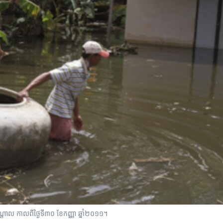
​កណ្តាល​ កាល​ពី​ថ្ងៃ​ទី​៣០ ខែ​កញ្ញា ​ឆ្នាំ​២០១១។