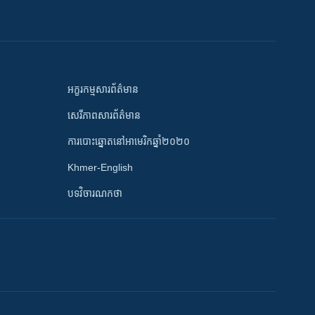
អក្ខរកម្មសារព័ត៌មាន
សេរីភាពសារព័ត៌មាន
ការបោះឆ្នោតនៅអាមេរិកឆ្នាំ២០២០
Khmer-English
បទវិចារណកថា