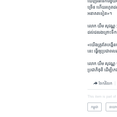
ឃើញ​វិធាន​ការ​មួយ​ច
ច្រើន​ ហើយ​រហូត​ដល់​
អនាគត​ទៀត»។
លោក​ យឹម ​សុវណ្ណ ​អ្
ដល់​ជន​រងគ្រោះ​ទឹក​
«យើង​ត្រូវ​តែ​បង្កើ
នេះ ​ធ្វើ​ឲ្យ​ប្រជាព
លោក​ យឹម ​សុវណ្ណ ​បា
ប្រជា​ភិថុតិ​ ដើម្
ចែករំលែក
This item is part of
កម្ពុជា
នយោ