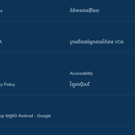
ts
ព័ត៌មាន​តាម​អ៊ីមែល
OA
ក្រម​​​សីលធម៌​​​អ្នក​​​សារព័ត៌មាន VOA
Accessibility
y Policy
វិទ្យុ​អាស៊ី​សេរី
 App សម្រាប់ Android - Google