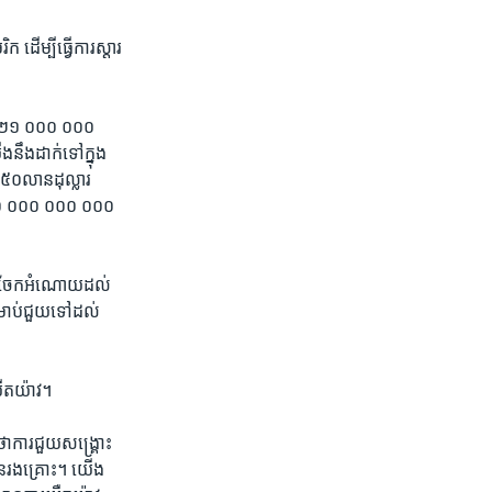
ដើម្បី​ធ្វើ​ការ​ស្តារ​
ួន​ ២២១ ០០០ ០០០
​នឹង​ដាក់​ទៅ​ក្នុង​
៥០​លាន​ដុល្លារ​
​ ១៦០ ០០០ ០០០ ០០០​
​បាន​ចែក​អំណោយ​ដល់​
រាប់​ជួយ​ទៅ​ដល់​
យឺតយ៉ាវ។
ថា​ការជួយ​សង្គ្រោះ​
ជន​រងគ្រោះ។​ យើង​