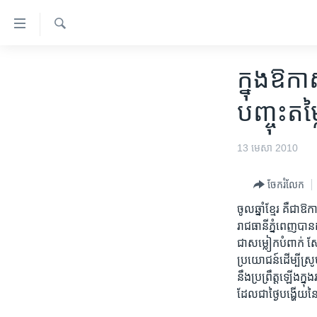
ភ្ជាប់​
ទៅ​
គេហទំព័រ​
ស្វែង​
កម្ពុជា
រក
ក្នុង​ឱកាស
ទាក់ទង
អន្តរជាតិ
រំលង​
បញ្ចុះ​ត
និង​
អាមេរិក
ចូល​
ចិន
13 មេសា 2010
ទៅ​​
ទំព័រ​
ហេឡូវីអូអេ
ព័ត៌មាន​​
ចែករំលែក
កម្ពុជាច្នៃប្រតិដ្ឋ
តែ​
ចូល​ឆ្នាំ​ខ្មែរ ​គឺ​ជា
ម្តង
ព្រឹត្តិការណ៍ព័ត៌មាន
រាជ​ធានី​ភ្នំពេញ​បាន​
រំលង​
ទូរទស្សន៍ / វីដេអូ​
ជា​សម្លៀក​បំពាក់​ ស្
និង​
ប្រយោជន៍​ដើម្បី​ស្រូប
ចូល​
វិទ្យុ / ផតខាសថ៍
នឹង​ប្រព្រឹត្ត​ឡើង​ក្ន
ទៅ​
កម្មវិធីទាំងអស់
ដែល​ជា​ថ្ងៃ​បង្ហើយ​នៃ​
ទំព័រ​