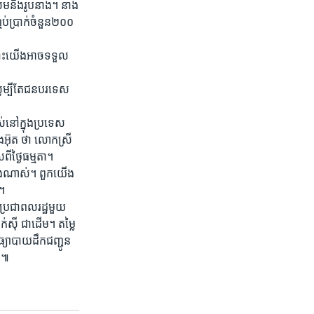
ម​នឹង​រូប​នាង។​ នាង​
់​ប្រាក់​ចំនួន​២០០​
 ព្រោះ​យើង​អាច​ទទួល​
សូម្បី​តែ​ជន​បរទេស​
​នៅ​ក្នុង​ប្រទេស​
៊ុត ​ថា​ លោក​ស្រី​
ី​ថ្ងៃ​ធម្មតា។
ំាង​ណាស់។​ ពួក​យើង​
ះ។
ន​ប្រជា​ពល​រដ្ឋមួយ​
ក់ស៊ី ​ជា​ដើម។​ តម្លៃ​
្យោ​បាយ​ដឹក​ជញ្ជូន​
ើង៕