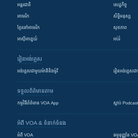
អន្តរជាតិ
សេដ្ឋកិច្ច
អាមេរិក
សិទ្ធិមនុស្ស
ខ្មែរ​នៅអាមេរិក
សុខភាព
អាស៊ីអាគ្នេយ៍
អប់រំ
រៀន​​អង់គ្លេស
អង់គ្លេស​ជាមួយ​ម៉ានី​និង​ម៉ូរី
រៀន​​​​​​អង់គ្លេ
ទទួល​ព័ត៌មាន​តាម
កម្មវិធី​ព័ត៌មាន VOA App
ស្តាប់ Podcas
អំពី​ VOA & ទំនាក់ទំនង
អំពី​ VOA
ធម្មនុញ្ញ​នៃ V