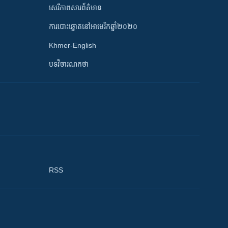
សេរីភាពសារព័ត៌មាន
ការបោះឆ្នោតនៅអាមេរិកឆ្នាំ២០២០
Khmer-English
បទវិចារណកថា
RSS