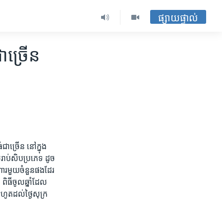
ផ្សាយផ្ទាល់
ា​ច្រើន​
ជា​ច្រើន​ នៅ​ក្នុង​
រាប់​សិប​ប្រភេទ​ ដូច​
ហារ​មួយ​ចំនួន​ផង​ដែរ​
ពិធី​ចូល​ឆ្នាំ​ដែល​
រហូត​ដល់​ថ្ងៃ​សុក្រ​