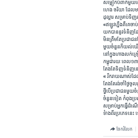
សម្លៀក​បំពាក់​មួយ​ដ
ហេង​ ចរិយា​ ដែល​មាន
ដុល្លារ​ សម្រាប់​ទិញ​រប
«
ឥឡូវ​ហ្នឹង​គឺ​គេ​ចាប
យក​បាន​នូវ​ទំនិញ​ដែ
មិន​ត្រឹម​តែ​ប្រជា​ជន
មួយ​ចំនួន​ក៏​យល់​ឃើ
នៅ​ក្នុង​ហាង​លក់​គ្រ
កម្ពុជា​រយៈ​ពេល​១៣​
តែង​តែ​ទិញ​ទំនិញ​នៅ​
«
រីក​រាយ​ណាស់​ដែល​
តែង​តែ​រង់​ចាំ​ថ្ងៃ​ចូល
ថ្វី​បើ​ប្រជា​ជន​មួយ​
ចំនួន​ទៀត​ កំពុង​ប្រឈម
សម្រាប់​អ្នក​ធ្វើ​ដំ
ទំាង​ពីរ​ប្រភេទ​នេះ
ចែករំលែក