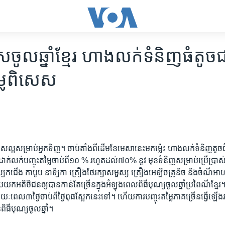
​ចូល​ឆ្នាំ​ខ្មែរ ​ហាង​លក់​ទំនិញ​ធំ​តូច​ជ
ម្លៃ​ពិសេស
​ឱកាស​ល្អ​សម្រាប់​អ្នក​ទិញ។ ​ចាប់​តាំង​ពី​ដើម​ខែ​មេសា​នេះ​មក​ម្ល៉េះ​ ហាង​លក់​ទំនិញ​តូច​ធំ​
ដាក់​លក់​បញ្ចុះ​តម្លៃ​ចាប់​ពី​១០ % រហូត​ដល់​៧០% នូវ​ មុខ​ទំនិញ​សម្រាប់​ប្រើ​ប្រាស់​
បែក​ជើង​ កាបូប​ នាទិ្បកា​ គ្រឿង​ថែ​រក្សា​សម្ផស្ស​ គ្រឿង​អេឡិច​ត្រូនិច​ និង​ចំណី​អា
​យក​អតិថិជន​ឲ្យ​បាន​កាន់​តែ​ច្រើន​ក្នុង​អំឡុង​ពេល​ពិធី​បុណ្យ​ចូល​ឆ្នាំ​ប្រពៃណី​ខ្មែរ។​ 
ុង​រយៈ​ពេល​៣​ថ្ងៃ​ចាប់​ពី​ថ្ងៃ​ពុធ​ស្អែក​នេះ​ទៅ។​ ហើយ​ការ​បញ្ចុះ​តម្លៃ​ភាគ​ច្រើន​ធ្វើ​ឡើង​
ពិធី​បុណ្យ​ចូល​ឆ្នាំ។