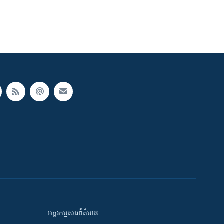
អក្ខរកម្មសារព័ត៌មាន