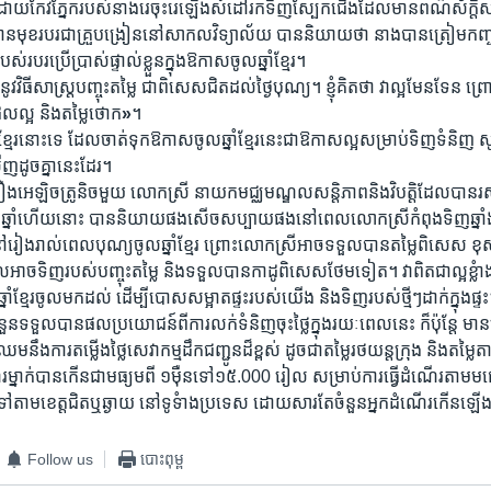
ោយ​កែវ​ភ្នែក​របស់​នាង​រេចុះ​រេឡើង​សំដៅ​រក​ទិញ​ស្បែក​ជើង​ដែល​មាន​ពណ៌​ស័ក្តិ​ស
​មុខ​របរ​ជា​គ្រួ​បង្រៀន​នៅ​សាកល​វិទ្យា​ល័យ​ បាន​និយាយ​ថា ​នាង​បាន​ត្រៀម​កញ្ចប
ស់​របរ​ប្រើ​ប្រាស់​ផ្ទាល់​ខ្លួន​ក្នុង​ឱកាស​ចូល​ឆ្នាំ​ខ្មែរ។
់​នូវ​វិធី​សាស្ត្រ​បញ្ចុះ​តម្លៃ​ ជា​ពិសេស​ជិត​ដល់ថ្ងៃ​បុណ្យ។​ ខ្ញុំ​គិត​ថា​ វា​ល្អ​មែន​ទែន​
ល​ល្អ ​និង​តម្លៃ​ថោក
»
។
​ខ្មែរ​នោះ​ទេ​ ដែល​ចាត់​ទុក​ឱកាស​ចូល​ឆ្នាំ​ខ្មែរ​នេះ​ជា​ឱកាស​ល្អ​សម្រាប់​ទិញ​ទំនិញ​ 
ញ​ដូច​គ្នា​នេះ​ដែរ។
ឿង​អេឡិច​ត្រូនិច​មួយ​ លោក​ស្រី ​នាយក​មជ្ឈ​មណ្ឌល​សន្តិ​ភាព​និង​វិបតិ្ត​ដែល​បាន​រស់
ឆ្នាំ​ហើយ​នោះ​ បាន​និយាយ​ផង​សើច​សប្បាយ​ផង​នៅ​ពេល​លោក​ស្រី​កំពុង​ទិញ​ឆ្នាំង​អ
រៀង​រាល់​ពេល​បុណ្យ​ចូល​ឆ្នាំ​ខ្មែរ​ ព្រោះ​លោក​ស្រី​អាច​ទទួល​បាន​តម្លៃ​ពិសេស​ ខុស​ព
អាច​ទិញ​របស់​បញ្ចុះ​តម្លៃ​ និង​ទទួល​បាន​កាដូ​ពិសេស​ថែម​ទៀត។​ វា​ពិត​ជា​ល្អ​ខ្ល
​ឆ្នាំ​ខ្មែរ​ចូល​មក​ដល់ ​ដើម្បី​បោស​សម្អាត​ផ្ទះ​របស់​យើង​ និង​ទិញ​របស់​ថ្មីៗ​ដាក់​ក្នុង​ផ្ទ
ចំនួន​ទទួល​បាន​ផល​ប្រយោជន៍​ពី​ការ​លក់​ទំនិញ​ចុះ​ថ្លៃ​ក្នុង​រយៈ​ពេល​នេះ​ ក៏​ប៉ុន្តែ​ មា
​នឹង​ការ​តម្លើង​ថ្លៃ​សេវា​កម្ម​ដឹក​ជញ្ជូន​ដ៏​ខ្ពស់​ ដូច​ជា​តម្លៃ​រថយន្ត​ក្រុង​ និង​តម្លៃ​តា
ណើរ​ម្នាក់​បាន​កើន​ជា​មធ្យម​ពី ​១​ម៉ឺន​ទៅ​១៥.000 រៀល​ សម្រាប់​ការ​ធ្វើ​ដំណើរ​តាម​មធ
​ ទៅ​តាម​ខេត្ត​ជិត​ឬ​ឆ្ងាយ​ នៅ​ទូទំាង​ប្រទេស​ ដោយ​សារ​តែ​ចំនួន​អ្នក​ដំណើរ​កើន​ឡ
Follow us
បោះពុម្ព