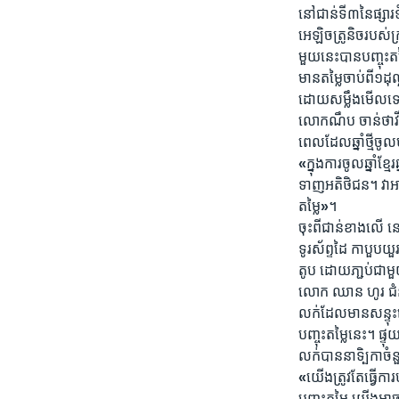
រចនា
នៅ​ជាន់​ទី​៣​នៃ​ផ្សារ
សម្ព័ន្ធ​
អេឡិច​ត្រូនិច​របស់​ក្រ
រំលង​
មួយ​នេះ​បាន​បញ្ចុះ​ត
និង​
មាន​តម្លៃ​ចាប់​ពី​១​ដុ
ចូល​
ដោយ​សម្លឹង​មើល​ទៅ​ទូ
ទៅ​
លោក​ណឹប​ ចាន់​ថាវី ​អ្
កាន់​
ពេល​ដែល​ឆ្នាំ​ថ្មី​ចូល​
ទំព័រ​
«
ក្នុង​ការ​ចូល​ឆ្នាំ​ខ្
ស្វែង​
ទាញ​អតិថិជន។​ វា​អា
រក
តម្លៃ
»
។
ចុះ​ពី​ជាន់​ខាង​លើ ​ន
ទូរ​ស័ព្ទដៃ​ កាបួប​យួ
តូប​ ដោយ​ភា្ជប់​ជា​មួយ
លោក​ ឈាន​ ហូរ​ ជំន
លក់​ដែល​មាន​សន្ទុះ​
បញ្ចុះ​តម្លៃ​នេះ។​ ផ្
លក់​បាន​នាទិ្បកា​ចំន
«
យើង​ត្រូវ​តែ​ធ្វើ​កា
បញ្ចុះ​តម្លៃ​ យើង​អ