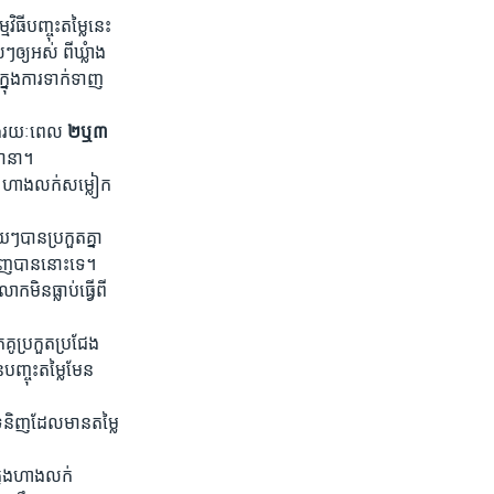
ី​បញ្ចុះ​តម្លៃ​នេះ​
្យ​អស់ ​ពី​ឃ្លំាង​
​ក្នុង​ការ​ទាក់​ទាញ​
នុង​រយៈ​ពេល​
២​ឬ​៣​
​នានា។
ួយ​ ហាង​លក់​សម្លៀក​
​បាន​ប្រកួត​គ្នា​
​ទិញ​បាន​នោះ​ទេ។​
ិន​ធ្លាប់​ធ្វើ​ពី​
ូ​ប្រកួត​ប្រជែង​
បញ្ចុះ​តម្លៃមែន​
ទំនិញ​ដែល​មាន​តម្លៃ​
្នុង​ហាង​លក់​