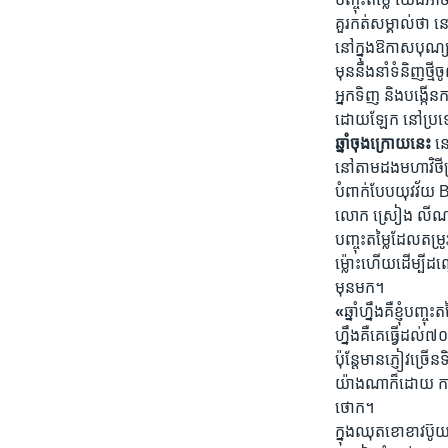
គួរ​កត់​សម្គាល់​ថា ​
នៅ​ក្នុង​ឱកាស​បុណ្យ​
មុន​នឹង​នាំ​ទំនិញ​ថ្មី​
អ្នក​ទិញ​ និង​បង្កើន
ដោយ​ឡែក​ នៅ​ប្រទេស​កម
ឆ្នាំ​ចុង​ក្រោយ​នេះ
នៅ
នៅ​តាម​ដង​មហា​វិថី​ព
បំពាក់​បែប​យុវវ័យ 
លោក​ ស្រៀង​ លីណារ៉ូ​
បញ្ចុះ​តម្លៃ​ដែល​តម្រ
ម្ល៉ោះ​ហើយ​ដើម្បី​ដណ
មុន​មក។
«
ឆ្នាំ​ហ្នឹង​គឺ​ខ្ញុំ​
ហ្នឹង​គឺ​គេ​ធ្វើ​ដល់​៧
ប៉ុន្តែ​មាន​ភ្ញៀវ​ច្
យ៉ាង​ណា​ក៏​ដោយ​ ការ​
ថោក។
ក្នុង​ឈុត​ខោ​ខាវ​ប៊ូ