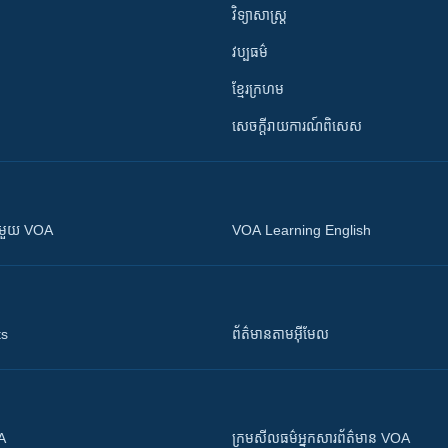
វិទ្យាសាស្រ្ត
វប្បធម៌
ខ្មែរក្រហម
សេចក្តីរាយការណ៍ពិសេស
ស​​ជាមួយ VOA
VOA Learning English
ts
ព័ត៌មាន​តាម​អ៊ីមែល
OA
ក្រម​​​សីលធម៌​​​អ្នក​​​សារព័ត៌មាន VOA