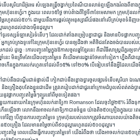
​ទំនើប​សូរិយា​ដ៏​អ៊ូរអរ​ សំឡេង​តន្ត្រី​ចង្វាក់​ប្រពៃណី​បាន​លាន់​ឮ​ឡើង​កង​រំពង​ពី​ខាង​
ុម​ហ៊ុន​ខេហ្វ័រ។​ ក្នុង​រយៈ​ពេល​១៥​ថ្ងៃ ចាប់​តំាង​ពី​ថ្ងៃ​ទី៣​ខែ​មេសា​មក ​ក្រុម​ហ៊ុន​លក
ម្លៃ​រហូត​ដល់​៥០% ជា​មួយ​នឹង​ការ​ផ្តល់​វត្ថុ​អនុស្សាវរីយ៍​ផង​នៅ​លើ​គ្រប់​មុខ​ទំនិញ​
ល្លារ​រហូត​ដល់​ជាង​១ម៉ឺន​ដុល្លារ។
រទស្សន៍​ឡាសៀរ​ទំនើបៗ​ ដែល​ដាក់​តាំង​តម្រៀប​គ្នា​ជា​ជួរ​ និង​មាន​បិទ​ផ្លាក​បញ្ចុះ
នក​គ្រប់​គ្រង​ទូទៅ​នៃ​ក្រុម​ហ៊ុន​ខេហ្វ័រ​ បាន​ឲ្យ​ដឹង​ថា អតិថិ​ជន​តែង​ចង់​បាន​របស់​របរ​ប
មក​ដល់​ ដូច្នេ​ះការ​បញ្ចុះ​តម្លៃ​ក្នុង​ឱកាស​ចូល​ឆ្នាំ​ខ្មែរ​នេះ​ គឺ​ជា​វិធី​សាស្ត្រ​ដ៏​គួរ​ឲ្យ
មែរ​ឆ្នាំ​នេះ​ មិន​ត្រឹម​តែ​យើង​បញ្ចុះ​តម្លៃ​ទេ ​គឺ​យើង​មាន​រង្វាន់​ថែម​ទៅ​ទៀត។​ ហ្នឹង​គឺ​ជា​យ
ច​កើន​ក្នុង​ការ​លក់​រហូត​ទៅ​ដល់​ពី​១៥
%
ទៅ​២០
%
បើ​ធៀប​ទៅ​នឹង​អ្វី​ដែល​យើង​មិន
ៅ​ជាប់​នឹង​ជណ្តើរ​ជាន់​ផ្ទាល់​ដី ​កៀក​ជាប់​នឹង​ខ្លោង​ទ្វារ​ចូល​ផ្សារ​ទំនើប​សូរិយា​ ឯ​ណោ
រ​ និង​គ្រឿង​តុប​តែង​ខ្លួន​ជាដើម​ ត្រូវ​គេ​រៀប​ដាក់​ជា​ជួរ​នៅ​ក្រោម​ដំបូល​សំពត់​តង់​ប្
​នូវ​ផ្លាក​បញ្ចុះ​តម្លៃ​ធំៗ​ព្យួរ​នៅ​ពី​មុខ​ទៀត​ផង។
ួយ​ការ​នាយក​នៃ​ក្រុម​ហ៊ុន​លក់​នាទិ្បកា Romanson ដែល​ចុះ​ថ្លៃ​២៥% រំពឹង​ទុក​
កើន​ឡើង​ថា ​លោក​នឹង​អាច​លក់​នាទិ្បកា​បាន​ចំនួន​ យ៉ាង​តិច​៥០​គ្រឿង​ក្នុង​រយៈ​ពេល
ទុយ​ទៅ​វិញ ​បើ​គ្មាន​ការ​បញ្ចុះ​តម្លៃ​ទេ​ ក្រុម​ហ៊ុន​របស់​លោក​ត្រូវ​ចំណាយ​ពេល​យ៉ាង​តិ
ួន​៥០​គ្រឿង​ ដែល​មាន​តម្លៃ​ចាប់​ពី​៩០​ដុល្លារ​រហូត​ដល់​៥០០ដុល្លារ។
រ​បញ្ចុះ​តម្លៃ​ ពេល​យើង​ធ្វើ​ការ​បញ្ចុះ​តម្លៃ​ទៅ​ យើង​រំពឹង​ថា ​យើង​អាច​លក់​បាន​៥០​គ្រឿ
ាច​លក់​២​ខែ​បាន​អស់
»
។