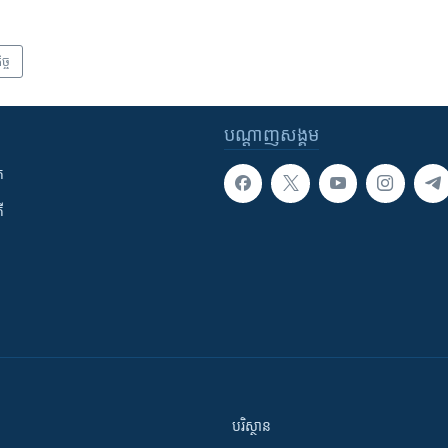
ច្ច
បណ្តាញ​សង្គម
ក
ី
បរិស្ថាន