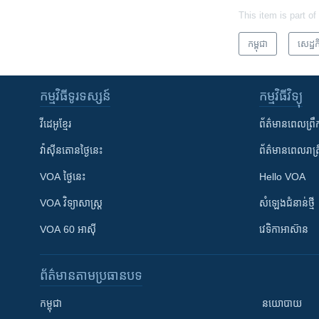
This item is part of
កម្ពុជា
សេដ្ឋកិ
កម្មវិធី​ទូរទស្សន៍
កម្មវិធី​វិទ្យុ
វីដេអូ​ខ្មែរ
ព័ត៌មាន​ពេល​ព្រឹ
វ៉ាស៊ីនតោន​ថ្ងៃ​នេះ
ព័ត៌មាន​​ពេល​រាត្រ
VOA ថ្ងៃនេះ
Hello VOA
VOA ​វិទ្យាសាស្ត្រ
សំឡេង​ជំនាន់​ថ្មី
VOA 60 អាស៊ី
វេទិកា​អាស៊ាន
ព័ត៌មាន​តាមប្រធានបទ​
កម្ពុជា
នយោបាយ