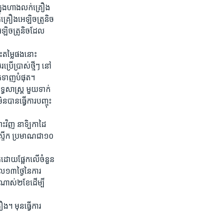
ក្នុង​ហាង​លក់​គ្រឿង​
់​គ្រឿង​អេឡិច​ត្រូនិច​
អេឡិច​ត្រូនិច​ដែល​
​តម្លៃ​ផង​នោះ​
្រើ​ប្រាស់​ថ្មីៗ​ នៅ​
​ទាក់​ទាញ​បំផុត។
ុទ្ធ​សាស្ត្រ​ មួយ​ទាក់​
​បាន​ធ្វើ​ការ​បញ្ចុះ​
ះ​វិញ​ នាទិ្បកា​ដៃ​
លាស្ទីក​ ប្រមាណ​ជា​១០​
ដោយ​ផ្អែក​លើ​ចំនួន​
​១៣​ថ្ងៃ​នៃ​ការ​
ចណាស់​២​ខែ​ដើម្បី​
ង។​ មុន​ធ្វើ​ការ​