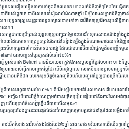
នៅ​ប្រទេស​ជឿន​លឿន​នានា​នៅ​ក្នុង​ពិភព​លោក​ ហាង​លក់​ទំនិញ​ធំៗ​តែង​តែ​បង្កើត​កម្ម​វិធ
ជាតិ​របស់​ពួក​គេ​ ជា​ពិសេស​នៅ​រៀង​រាល់​ដំណាច់​ឆ្នាំ​ ដើម្បី​លាង​សម្អាត​ទំនិញ​ចាស់ៗ​ឲ
ចូល។​ យុទ្ធ​សាស្ត្រ​នេះ​ត្រូវ​គេ​ទទួល​ស្គាល់​ជា​ទូទៅ​ថា ​ជា​វិធី​សាស្ត្រ​ដ៏​មាន​ប្រសិទ្ធិ​ភាព
​ការ​លក់។
្ពុជា​ការ​ប្រើ​ប្រាស់​យុទ្ធ​សាស្ត្រ​បញ្ចុះ​តម្លៃ​នេះ​បាន​រីក​សុស​សាយ​យ៉ាង​ខ្លាំង​ក្
​ពេល​ដែល​មាន​ការ​ប្រកួត​ប្រជែង​កាន់​តែ​ខ្លំាង​ឡើង​ក្នុង​ចំណោម​ហាង​លក់​ទំនិញ
្រះ​សីហនុ​ឆ្ពោះ​ទៅ​កាន់​វិមាន​ឯករាជ្យ​ ដែល​ជា​មហា​វិថី​ពាណិជ្ជ​កម្ម​ដ៏​មមាញឹក​ម
Belami បាន​បញ្ចុះ​តម្លៃ​រហូត​ដល់​ទៅ​៧០%។
 ម្ចាស់​ហាង Belami បាន​និយាយ​ថា ​ក្នុង​ឱកាស​ចូល​ឆ្នាំ​ខ្មែរ​បែប​នេះ​ ហាង​និមួយៗ
ូវ​ឲ្យ​ហាង​របស់​ធ្វើ​ការ​បញ្ចុះ​តម្លៃ​ដែរ​ បើ​មិន​ដូច្នោះ​ទេ​ លោក​មិន​អាច​អូស​ទាញ​អ្នក
្តើម​បាន​អតិថិ​ជន​ លោក​សុខ​ចិត្ត​ចំណេញ​តិច​ហើយ​បញ្ចុះ​តម្លៃ​ឲ្យ​បាន​ច្រើន​ដែល​លោក​ម
បញ្ចុះ​តម្លៃ​ពិសេស​រហូត​ទៅ​ដល់​៧០
%
។ ពី​ដើម​ឡើយ​មក​អត់​ដែល​មាន​ទេ​ គឺ​ដោយ​សារ​តែ​គ
០
%
។​ អញ្ចឹង​ បើ​ទោះ​បី​ខ្ញុំ​ចំណេញ​អត់​បាន​ច្រើន​ប្រៀប​ធៀប​ទៅ​នឹង​ការ​ដែល​អត់​បាន​
រើន​ទិញ​ ហើយ​ប្រាក់​ចំណេញ​ហ្នឹង​គឺ​បាន​លើស​មុន
»
។
ប្រកួត​ប្រជែង​គ្នា​នេះ​បាន​ផ្តល់​ផល​ចំណេញ​សម្រាប់​ប្រជា​ជន​ខ្មែរ​ដែល​សម្លឹង​រក​
យ​ អាវ​យឺត​រឹបរាង​ នារី​សក់​ទង់​ដែង​វ័យ​២២​ឆ្នាំ​ នាង​ ហេង​ ចរិយា​បាន​ដើរ​យឺតៗ​នៅ​ក