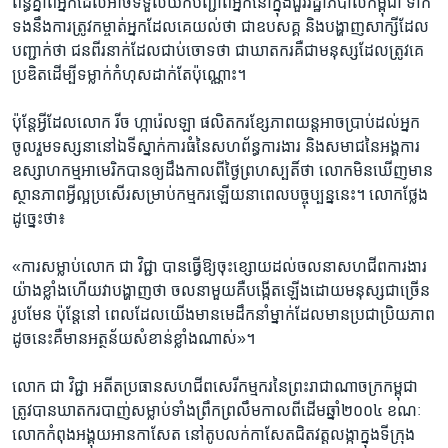
ព័ន្ធគ្នា​ពី​អ្នក​ដែល​អាច​ទទួល​យក​បញ្ជាពីអ្នក​នៅ​ក្នុង​ជួរ​រដ្ឋា​ភិបាល​កម្ពុជា ទាក់​
ទង​នឹង​ការត្រូវ​កម្ចាត់​អ្នក​ដែល​គេ​យល់​ថា ជា​ឧបសគ្គ​ និង​បង្ហាញ​សាក្សី​ដែល​
បញ្ជាក់​ថា ជន​ពីរ​នាក់​ដែល​ជាប់​ចោទ​ថា ជា​ឃាតករ​គឺ​ជា​មនុស្សដែលត្រូវ​គេ​
ប្រឌិត​ដើម្បី​ទម្លាក់​កំហុស​ដាក់​តែ​ប៉ុណ្ណោះ។
ប៉ុន្តែ​អ្វី​ដែល​លោក​ រីច ហ្ការ៉េលឡា​ ផលិតករ​ខ្សែ​ភាពយន្ត​អាចប្រាប់​ដល់​អ្នក​
ចូល​រួម​ទស្សនា​នៅ​ឯទី​ស្នាក់​ការ​ធំនៃ​សហព័ន្ធ​ការងារ និង​សមាជ​នៃ​អង្គការ​
ឧស្សាហ​កម្ម​អាមេរិក​បាន​ឲ្យ​ដឹង​កាល​ពីថ្ងៃ​ព្រហស្បតិ៍ថា លោក​មិន​ឃើញ​មាន​
ស្ថានភាព​អ្វី​ល្អ​ប្រសើរ​សម្រាប់​កម្មករ​ឡើយ​នា​ពេល​បច្ចុប្បន្ននេះ។ លោក​ថ្លែង​
ដូច្នេះ​ថា៖
«ការ​សម្លាប់​លោក ជា វិជ្ជា​ បាន​ធ្វើឱ្យ​ចុះ​ខ្សោយ​ដល់​ចលនា​សហជីព​ការងារ​
យ៉ាង​ខ្លាំង​ហើយ​វា​បង្ហាញ​ថា ចលនា​មួយ​គឺ​បង្កើត​ឡើង​ដោយ​មនុស្ស​ជា​ច្រើន​
រូប​មែន ប៉ុន្តែ​នៅ ​ពេល​ដែ​ល​យើង​មាន​មេ​ដឹក​នាំ​ម្នាក់​ដែល​មាន​ប្រជា​ប្រិយ​ភាព​
ដូច​នេះ​គឺ​មាន​អត្ថន័យ​សំខាន់​ខ្លាំង​ណាស់»។
លោក ជា វិជ្ជា​ អតីត​ប្រធាន​សហជីព​សេរី​កម្មករ​នៃ​ព្រះ​រាជា​ណា​ចក្រ​កម្ពុជា​
ត្រូវ​បាន​ឃាតករ​បាញ់​សម្លាប់​ទាំង​ព្រឹក​ព្រលឹម​កាល​ពី​ដើម​ឆ្នាំ​២០០៤ ខណៈ​
លោក​កំពុងអង្គុយអាន​កាសែត នៅ​តូបលក់​កាសែត​ជិតវត្ត​លង្កា​ក្នុងទីក្រុង​