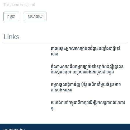
This item is part of
កម្ពុជា
នយោបាយ
Links
ភាពយន្ត​​«អ្នក​ណា​សម្លាប់ជា​វិជ្ជា»​​បញ្ចាំង​ជា​ថ្មី​នៅ​
សរអ
តំណាង​សហជីព​កម្ម​ករ​ម្នាក់​នៅខេត្ត​កំពង់ស្ពឺត្រូវ​ជន​
មិន​ស្គាល់​មុខ​វាយប្រហារ​និង​រងរបួសជាទម្ងន់
កម្មករ​ចូល​ធ្វើការ​វិញ​ ​ប៉ុន្តែ​​មេ​ដឹកនាំ​មួយ​ចំនួន​អាច​
បាត់បង់​ការងារ
សហជីព​នៅ​កម្ពុជា​ពិភាក្សា​ដើម្បី​រក​លទ្ធភាព​សហការ​
គ្នា
បណ្តាញ​សង្គម