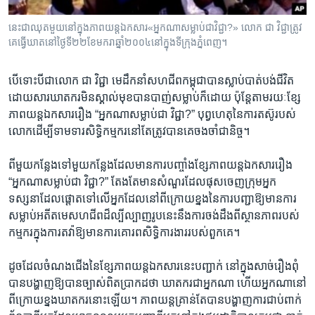
រចនា
សម្ព័ន្ធ​
Khmer English
នេះ​ជា​ឈុត​មួយ​នៅ​ក្នុង​ភាព​យន្ត​ឯកសារ​«អ្នក​ណា​សម្លាប់​ជា​វិជ្ជា?» លោក​ ជា វិជ្ជា​ត្រូវ​
រំលង​
គេ​ធ្វើ​ឃាត​នៅ​ថ្ងៃ​ទី​២២​ខែ​មករា​ឆ្នាំ​២០០៤​នៅ​ក្នុង​ទី​ក្រុង​ភ្នំពេញ។
និង​
បណ្តាញ​សង្គម
ចូល​
បើ​ទោះ​បីជា​លោក​ ជា​ វិជ្ជា​ មេដឹក​នាំ​សហ​ជីព​កម្ពុជា​បានស្លាប់បាត់បង់​ជីវិត
ទៅ​
ដោយសារឃាតករ​មិន​ស្គាល់មុខបានបាញ់​សម្លាប់​ក៏​ដោយ ប៉ុន្តែតាម​រយៈ​ខ្សែ​
កាន់​
ភាព​យន្តឯកសាររឿង​ “អ្នកណា​សម្លាប់​ជា វិជ្ជា?” បុព្វហេតុនៃ​ការ​តស៊ូ​របស់​
ទំព័រ​
ភាសា
លោកដើម្បីទាម​ទារសិទ្ធិកម្មករ​នៅ​តែ​ត្រូវ​បាន​គេចង​ចាំ​ជានិច្ច។
ស្វែង​
រក
ពី​មួយ​កន្លែង​ទៅ​មួយ​កន្លែង​ដែល​មាន​ការ​បញ្ចាំង​ខ្សែ​ភាពយន្ត​ឯកសារ​រឿង​
“អ្នកណា​សម្លាប់ជា វិជ្ជា?” ​តែ​ង​តែ​មាន​សំណួរ​ដែល​ផុស​ចេញ​ក្រុម​អ្នក​
ទស្សនា​ដែល​ផ្តោត​ទៅ​លើ​អ្នក​ដែល​នៅពីក្រោយ​ខ្នង​នៃ​ការ​បញ្ជា​ឱ្យ​មាន​ការ​
សម្លាប់​អតីត​មេ​សហជីព​ដ៏ល្បីល្បាញ​រូប​នេះ​នឹង​ការ​ចង់ដឹង​ពី​ស្ថាន​ភាព​របស់​
កម្មករ​ក្នុង​ការ​តវ៉ា​ឱ្យ​មាន​ការ​គោរព​សិទ្ធិ​ការងារ​របស់​ពួកគេ។
ដូច​ដែល​ចំណង​ជើង​នៃ​ខ្សែភាពយន្ត​ឯកសារ​នេះ​បញ្ជាក់​ នៅ​ក្នុង​សាច់​រឿង​ពុំ​
បាន​បង្ហាញឱ្យ​បាន​ច្បាស់ពិត​ប្រាកដ​ថា ឃាតករ​ជាអ្នកណា ហើយ​អ្នក​ណា​នៅ​
ពីក្រោយ​ខ្នង​ឃាតករ​នោះ​ឡើយ។ ភាពយន្ត​គ្រាន់​តែ​បាន​បង្ហាញ​ការ​ជាប់​ពាក់​