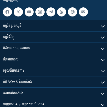
កម្មវិធី​ទូរទស្សន៍
កម្មវិធី​វិទ្យុ
ព័ត៌មាន​តាមប្រធានបទ​
រៀន​​អង់គ្លេស
ទទួល​ព័ត៌មាន​តាម
អំពី​ VOA & ទំនាក់ទំនង
គេហទំព័រ​​ទាក់ទង
ទាញយក​ App ផ្សេងៗ​របស់​ VOA