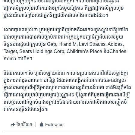
«សម្រាប់​ក្រុម​អ្នក​ទាមទារសិទ្ធិ​របស់​កម្មក​រ ​ការចាប់អារម្មណ៍​មិន​គួរតែ​
ផ្តោតលើ​ក្រុម​ហ៊ុនថៅកែ​រោងចក្រ​តែ​មួយ​ផ្នែក​ទេ គឺ​ត្រូវ​ផ្តោត​លើ​ក្រុមហ៊ុន​
ម្ចាស់​យីហោ​ធំៗ​ដែល​ជាអ្នក​ទិញ​ផលិតផល​ទាំង​នោះ​ផង​ដែរ»។
លោក​បាន​ពន្យល់​ថា ក្រុម​អ្នកបញ្ជា​ទិញ​អាច​នឹង​ដាក់​លក្ខខណ្ឌ​ទៅឱ្យ​ថៅកែ​
រោង​ចក្រ​គោរព​បាន​តាម​ច្បាប់​ការងារ។ ក្រុមអ្នកបញ្ជា​ទិញ​ពី​បរទេស​មួយ
ចំនួន​មាន​ដូច​ជា​ក្រុម​ហ៊ុន Gap, H and M, Levi Strauss, Adidas,
Target, Sears Holdings Corp, Children’s Place និង​Charles
Koma ជាដើម។
ចំណែក​លោក​ រីច ​ហ្ការីលឡា​យល់ថា ការ​មាន​ប្រធាន​សហជីព​ដែល​ខ្លាំង​ក្លា​
ក្នុង​ការ​តវ៉ា​ដូចជា​លោក ជា វិជ្ជា ដែល​អាច​បង្កើត​បរិយាកាស​ចរចារ​ជាមួយ​
ម្ចាស់​រោងចក្រ​ដើម្បី​ឱ្យមាន​ស្ថានភាព​ការងារ​ល្អ​គឺ​បាន​ន័យ​ថា គាត់​មិនត្រឹមតែ​
ធ្វើការងារល្អ​សម្រាប់​ក្រុម​កម្មករ​ប៉ុណ្ណោះ​ទេ ប៉ុន្តែ​គាត់​ក៏​ដូច​ជា​ធ្វើការ​ងារ​ដើម្បី ​
ផល​ប្រយោជន៍​ម្ចាស់​រោងចក្រ​ផងដែរ ដោយ​អាច​លក់​ផលិត​ផល​សម្លៀក​បំ​
ពាក់​បាន​ច្រើន​ថែម​ទៀត៕
ចែករំលែក
Follow us