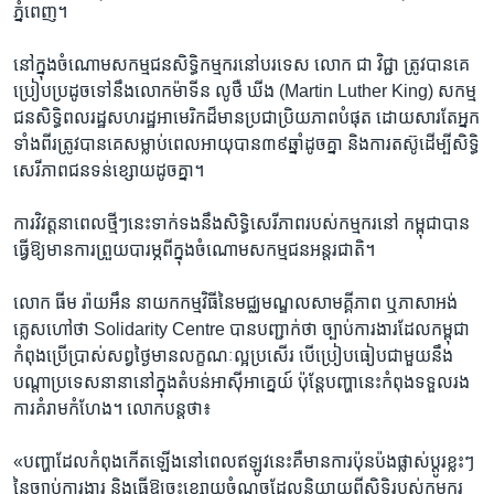
ភ្នំពេញ។
នៅ​ក្នុង​ចំណោម​សកម្ម​ជន​សិទ្ធិ​កម្មករ​នៅ​បរទេស លោក​ ជា ​វិជ្ជា ត្រូវ​បាន​គេ​
ប្រៀប​ប្រដូច​ទៅ​នឹងលោក​ម៉ាទីន លូថឺ ឃីង (Martin ​Luther ​King) ​សកម្ម​
ជន​សិទ្ធិ​ពលរដ្ឋ​សហរដ្ឋ​អាមេរិក​ដ៏​មាន​ប្រជា​ប្រិយភាព​បំផុត ដោយ​សារ​តែ​អ្នក​
ទាំង​ពីរ​ត្រូវ​បាន​គេ​សម្លាប់​ពេល​អាយុ​បាន​៣៩​ឆ្នាំ​ដូចគ្នា និង​ការ​តស៊ូ​ដើម្បី​សិទ្ធិ
សេរី​ភាពជនទន់ខ្សោយ​ដូច​គ្នា។
ការវិវត្ត​នា​ពេល​ថ្មីៗ​នេះ​ទាក់​ទង​នឹង​សិទ្ធិ​សេរីភាព​របស់​កម្មករ​នៅ ​កម្ពុជា​បាន​
ធ្វើ​ឱ្យ​មាន​ការ​ព្រួយ​បារម្ភ​ពី​ក្នុង​ចំណោម​សកម្ម​ជន​អន្តរជាតិ។
លោក ធីម​ រ៉ាយអឹន​ នាយក​កម្មវិធីនៃ​មជ្ឈមណ្ឌល​សាមគ្គីភាព ឬភាសា​អង់​
គ្លេស​ហៅថា​ Solidarity Centre ​បាន​បញ្ជាក់ថា ច្បាប់​ការងារ​ដែល​កម្ពុជា​
កំពុង​ប្រើ​ប្រាស់​សព្វ​ថ្ងៃ​មាន​លក្ខណៈល្អប្រសើរ បើ​ប្រៀប​ធៀប​ជាមួយ​នឹង​
បណ្តា​ប្រទេស​នានា​នៅ​ក្នុង​តំបន់​អាស៊ី​អាគ្នេយ៍ ប៉ុន្តែ​បញ្ហា​នេះ​កំពុង​ទទួលរង​
ការ​គំរាមកំហែង។ លោក​បន្តថា៖
«បញ្ហា​ដែល​កំពុង​កើត​ឡើង​នៅ​ពេល​ឥឡូវ​នេះ​គឺ​មាន​ការប៉ុន​ប៉ង​ផ្លាស់​ប្តូរ​ខ្លះ​ៗ​
នៃច្បាប់​ការងារ និង​ធ្វើ​ឱ្យ​ចុះ​ខ្សោយ​ចំណុច​ដែល​និយាយ​ពី​សិទ្ធិ​របស់​កម្មករ​