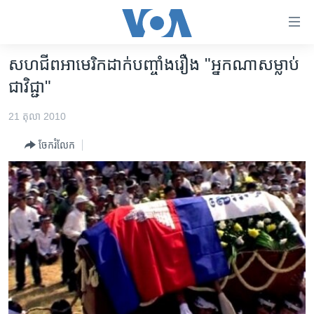
ភ្ជាប់​
ទៅ​
គេហទំព័រ​
សហជីព​​អាមេរិក​ដាក់​បញ្ចាំង​រឿង "អ្នកណា​សម្លាប់​
កម្ពុជា
ទាក់ទង
ជា​វិជ្ជា"​
រំលង​
អន្តរជាតិ
និង​
21 តុលា 2010
អាមេរិក
ចូល​
ចែករំលែក
ទៅ​​
ចិន
ទំព័រ​
ហេឡូវីអូអេ
ព័ត៌មាន​​
តែ​
កម្ពុជាច្នៃប្រតិដ្ឋ
ម្តង
ព្រឹត្តិការណ៍ព័ត៌មាន
រំលង​
និង​
ទូរទស្សន៍ / វីដេអូ​
ចូល​
វិទ្យុ / ផតខាសថ៍
ទៅ​
ទំព័រ​
កម្មវិធីទាំងអស់