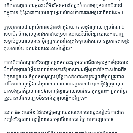
ហើយ​ការព្​រួយ​បារម្ភ​នោះ​គឺ​មិន​មែនមាន​តែ​ក្នុង​ចំណោម​ក្រុម​សហជីព​នៅ
កម្ពុជា​ទេ ប៉ុន្តែ​វា​ជា​ការ​ព្រួយ​បារម្ភ​របស់​ចលនា​ការងារអន្តរជាតិ​ផង​ដែរ»។
ក្រុម​អ្នក​តាម​ដានផ្តល់​ការ​សង្កេតថា ក្នុង​រយៈ​ពេល​ចុង​ក្រោយ ក្រុម​តំណាង​
សហជីព​មិន​សូវ​ទទួល​រង​ការ​វាយ​ប្រហារ​ដោយ​អំពើហិង្សា ដោយ​ការ​បាញ់​
សម្លាប់​ដូច​ពេល​មុន​ទេ ប៉ុន្តែ​ពួក​គេ​នៅ​តែត្រូវទទួល​រង​ការ​ចោទ​ប្រកាន់​តាម​ផ្លូវ​
តុលាការ​ចំពោះការងារ​របស់​គេ​នៅ​ឡើយ។
កាល​ពី​ពាក់​កណ្តាល​ខែកញ្ញា​កន្លង​មក​នេះ​ក្រុម​សហជីព​កម្មករ​មួយ​ចំនួន​បាន​
ដឹកនាំ​កម្មករ​រាប់​ម៉ឺន​នាក់​តវ៉ា​ទាម​ទារ​ឱ្យ​មាន​ការដម្លើង​ប្រាក់​ខែ​បាន​យ៉ាងតិច​
បំផុតរហូត​ដល់​ចំនួន​៩៣​ដុល្លារ ប៉ុន្តែ​មាន​តំណាង​កម្មករ​មួយ​ចំនួន​ត្រូវ​បាន​
ថៅកែ​រោងចក្រ​ប្តឹង​ទៅ​តុលាការ​ដោយ​ចោទ​ប្រកាន់​ថា បាន​ធ្វើ​ឱ្យ​ក្រុម​ហ៊ុន​
ខាត​បង់​ប្រាក់​ប្រមាណ​១៥​លាន​ដុល្លា​រដោយសារ​តែ​បាតុកម្ម​នេះ។ ​អ្នក​តវ៉ា​ខ្លះ​
ត្រូវ​បាន​ថៅកែ​បញ្ឈប់​មិន​ទាន់​ឱ្យ​ចូល​ធ្វើការ​វិញ​ទេ។
លោក ធីម រ៉ាយអឹន ​ដែល​មជ្ឍ​មណ្ឌល​របស់​លោក​បាន​ជួយ​រៀបចំ​ការ​ដាក់​
បញ្ចាំង​ខ្សែ​ភាពយន្ត​រឿង​ឃាតកម្ម​លើ​លោក​ជា វិជ្ជា​ ​បាន​បញ្ជាក់​ថា​៖