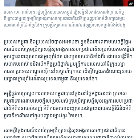
រចនា
សម្ព័ន្ធ​
Khmer English
លោក​ ហោ ណាំហុង រដ្ឋមន្ត្រីការ​បរទេស​កម្ពុជា​​ធ្វើ​សន្និសីទ​កាសែត​នៅ​ក្រោយ​កិច្ច​
រំលង​
ពិគ្រោះ​ជាមួយ​ក្រុម​ប្រឹក្សា​អង្គការ​សហប្រជាជាតិ​នៅ​ទី​ក្រុង​​ញូវយ៉ក​អំពី​បញ្ហា​ជម្លោះ​​
និង​
យោធា​នៅ​ព្រំដែន​ខ្មែរ​ថៃ។ ក្រុម​ប្រឹក្សា​នេះ​បាន​អំពាវនាវ​ឲ្យ​ប្រទេស​កម្ពុជា​និង​ថៃ​បង្
បណ្តាញ​សង្គម
ចូល​
ទៅ​
ប្រទេស​កម្ពុជា​ ​និង​ប្រទេស​ថៃ​បាន​អះអាង​ថា​ ខ្លួន​នឹង​គោរព​តាម​សេចក្តី​ថ្លែង​
កាន់​
ការណ៍​របស់​ក្រុម​ប្រឹក្សា​សន្តិសុខ​អង្គការ​សហ​ប្រជាជាតិ​សម្រាប់​យក​មក​ធ្វើ​ជា​
ទំព័រ​
ភាសា
មូលដ្ឋាន​ដោះស្រាយ​ជម្លោះ​ព្រំដែន​ រវាង​ប្រទេស​ជាតិ​ទាំងពីរ ​ដោយ​សន្តិវិធី។​
ស្វែង​
សមាគម​អាស៊ាន​នឹង​បើក​កិច្ច​ប្រជុំ​ថ្នាក់​រដ្ឋមន្ត្រី​ការ​បរទេស​នៅ​ទីក្រុង​ហ្សា
រក
ការតា​ ​ប្រទេស​ឥណ្ឌូ​នេស៊ី​ ​នៅ​សប្តាហ៍​ក្រោយ​ ​ដើម្បី​ស្វែងរក​ដំណោះ​ស្រាយ​
បញ្ហា​ជម្លោះ​ព្រំដែន​រវាង​ប្រទេស​កម្ពុជា​ និង​ប្រទេស​ថៃ។
មន្ត្រី​ផ្លូវការ​ក្រសួង​ការ​បរទេស​កម្ពុជា​បាន​ថ្លែង​នៅ​ថ្ងៃ​អង្គារ​នេះ​ថា​ ​ប្រទេស​
កម្ពុជា​គោរព​តាម​សេចក្តី​សម្រេច​របស់​ក្រុម​ប្រឹក្សា​សន្តិសុខ​អង្គការ​សហ​ប្រជា
ជាតិ​អំពី​បទ​ឈប់បាញ់​ ​អំពី​ការ​ចរចា​ដោះស្រាយ​ជម្លោះ​ដោយ​សន្តិវិធី​និង​អំពី​
តួនាទី​អាស៊ាន​នៅ​ក្នុង​បញ្ហា​ជម្លោះ​ខ្មែរ-ថៃ​នេះ។
សេចក្តី​ថ្លែង​ការណ៍​របស់​ក្រុម​ប្រឹក្សា​សន្តិសុខ​អង្គការ​សហ​ប្រជាជាតិ​បាន​
បញ្ជាក់​ថា​ ​សមាជិក​ក្រុម​ប្រឹក្សា​សន្តិសុខ​អង្គការ​សហ​ប្រជាជាតិ​បាន​អំពាវនាវ​