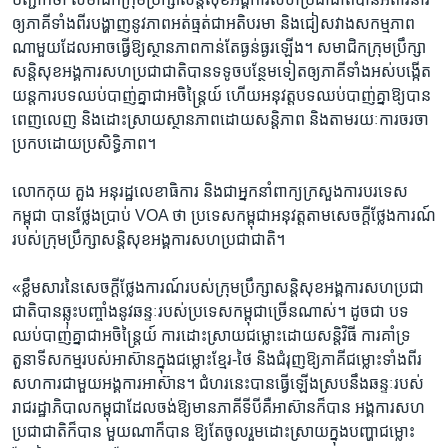
ឲ្យ​ភាគី​ទាំងពីរ​បង្ហាញ​នូវ​ភាព​អត់ធ្មត់​ជា​អតិបរមា​ ​និង​ជៀស​វាង​សកម្មភាព​
ណា​មួយ​ដែល​អាច​ធ្វើ​ឱ្យ​ស្ថានភាព​កាន់តែ​ធ្ងន់ធ្ងរ​ឡើង។ ​សមាជិក​ក្រុម​ប្រឹក្សា​
សន្តិសុខ​អង្គការ​សហ​ប្រជាជាតិ​បាន​ទទូច​បន្ថែម​ទៀត​ឲ្យ​ភាគី​ទាំងអស់​បង្កើត​
យន្តការ​បទ​ឈប់​បាញ់​គ្នា​ជា​អចិន្ត្រៃយ៍​ ​ហើយ​អនុវត្ត​បទ​ឈប់បាញ់​គ្នា​ឱ្យ​បាន​
ពេញលេញ​ ​និង​ដោះស្រាយ​ស្ថានភាព​ដោយ​សន្តិភាព​ ​និង​តាមរយៈ​ការ​ចរចា​
ប្រកប​ដោយ​ប្រសិទ្ធិភាព។
លោក​កុយ គួង​ ​អនុ​រដ្ឋលេខាធិការ​ និង​ជា​អ្នក​នាំពាក្យ​ក្រសួង​ការ​បរទេស​
កម្ពុជា​ ​បាន​ថ្លែង​ប្រាប់ ​VOA​ ​ថា​ ​ប្រទេស​កម្ពុជា​អនុវត្ត​តាម​សេចក្តី​ថ្លែង​ការណ៍​
របស់​ក្រុម​ប្រឹក្សា​សន្តិសុខ​អង្គការ​សហ​ប្រជាជាតិ។
«ខ្លឹមសារ​នៃ​សេចក្តី​ថ្លែង​ការណ៍​របស់​ក្រុម​ប្រឹក្សា​សន្តិសុខ​អង្គការ​សហ​ប្រជា
ជាតិ​បាន​ឆ្លុះ​បញ្ចាំង​នូវ​ឆន្ទៈ​របស់​ប្រទេស​កម្ពុជា​ច្រើន​ណាស់។ ​ដូច​ជា​ ​បទ​
ឈប់បាញ់​គ្នា​ជា​អចិន្ត្រៃយ៍​ ​ការ​ដោះស្រាយ​ជម្លោះ​ដោយ​សន្តិវិធី​ ​ការ​គាំទ្រ​
តួនាទី​សកម្ម​របស់​អាស៊ាន​ក្នុង​ជម្លោះ​ខ្មែរ-ថៃ​ ​និង​ជំរុញ​ឱ្យ​ភាគី​ជម្លោះ​ទាំង​ពីរ​
សហការ​ជាមួយ​អង្គការ​អាស៊ាន។​ ជំហរ​នេះ​បាន​ធ្វើ​ឡើង​ស្របនឹង​ឆន្ទៈ​របស់​
រាជ​រដ្ឋាភិបាល​កម្ពុជា​ដែល​ចង់​ឱ្យ​មាន​ភាគី​ទីបី​គឺ​អាស៊ាន​ក៏​បាន​ អង្គការ​សហ​
ប្រជាជាតិ​ក៏បាន​ ​មួយណា​ក៏​បាន​ ​ឱ្យ​តែ​ចូល​រួម​ដោះស្រាយ​ក្នុង​បញ្ហា​ជម្លោះ​