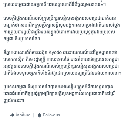
ស្រាយ​ជម្លោះ​ដោយ​ទ្វេភាគី​ ដោយ​គ្មាន​ភាគី​ទីបី​ចូលរួម​នោះ​ទេ»។
សេចក្តី​ថ្លែង​ការណ៍​របស់​ក្រុម​ប្រឹក្សា​សន្តិសុខ​អង្គការ​សហ​ប្រជាជាតិ​បាន​
បញ្ជាក់​ថា​ ​សមាជិក​ក្រុម​ប្រឹក្សា​សន្តិសុខ​អង្គការ​សហ​ប្រជាជាតិ​បាន​សម្តែង​
ការ​ព្រួយ​បារម្ភ​យ៉ាង​ខ្លាំង​របស់​ខ្លួន​ចំពោះ​ការ​វាយ​ប្រយុទ្ធ​គ្នា​រវាង​ប្រទេស​
កម្ពុជា​ និង​ប្រទេស​ថៃ។
ទីភ្នាក់ងារ​សារព័ត៌មាន​ជប៉ុន​ Kyodo ​បាន​រាយ​ការណ៍​នៅ​ថ្ងៃ​អង្គារ​នេះ​ថា​ ​
លោកកាស៊ីត ភិរម​ ​រដ្ឋមន្ត្រី ​ការ​បរទេស​ថៃ​ ​បាន​អំពាវនាវ​ឲ្យ​ប្រទេស​កម្ពុជា
អនុវត្ត​តាម​សេចក្តី​ថ្លែង​ការណ៍​របស់​ក្រុម​ប្រឹក្សា​សន្តិសុខ​អង្គការ​សហ​ប្រជា
ជាតិ​ដែល​ទទូល​ឲ្យ​ភាគី​ទាំងពីរ​ឱ្យ​ដោះស្រាយ​បញ្ហា​ព្រំដែន​ដោយ​ការ​ចរចា។
ប្រទេស​កម្ពុជា ​និង​ប្រទេស​ថៃ​បាន​អះអាង​រៀងៗ​ខ្លួន​អំពី​ការ​ទទួល​បាន​
ជោគជ័យ​នៅ​កិច្ច​ប្រជុំ​ក្រុម​ប្រឹក្សា​សន្តិសុខ​អង្គការ​សហ​ប្រជា​ជាតិ​នៅ​បូរី​
ញួយ៉ក​នេះ៕
ចែករំលែក
Follow us