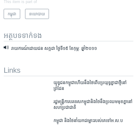
This item is part of
កម្ពុជា
នយោបាយ
អត្ថបទ​ទាក់ទង
រាយការណ៍ដោយជន សក្កដា ថ្ងៃទី១៥ ខែកុម្ភៈ​ ឆ្នាំ២០១១
Links
យុទ្ធជន​កម្ពុជា​​ហើយ​នឹង​ថៃ​​ពើប​​ប្រយុទ្ធ​​គ្នា​​ជា​​ថ្មី​​នៅ​​
ព្រំដែន​
រដ្ឋមន្ត្រី​ការបរទេស​កម្ពុជា​និង​ថៃ​នឹង​ប្រឈម​មុខ​គ្នា​នៅ​
សហ​ប្រជាជាតិ
កម្ពុជា និង​ថៃ​នាំ​យក​ជម្លោះ​របស់​គេ​ទៅ​អ.ស.ប