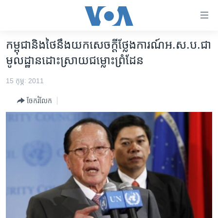
ភ្ជាប់​
ទៅ​
គេហទំព័រ​
កម្ពុជា​និង​ថៃ​នឹង​យក​សេចក្តី​ថ្លែង​ការណ៍​​អ.ស.ប.​ជា​
កម្ពុជា
ទាក់ទង
មូលដ្ឋាន​ដោះស្រាយ​​ជម្លោះ​ព្រំដែន
រំលង​
អន្តរជាតិ
និង​
15 កុម្ភៈ 2011
អាមេរិក
ចូល​
ចែករំលែក
ទៅ​​
ចិន
ទំព័រ​
ហេឡូវីអូអេ
ព័ត៌មាន​​
តែ​
កម្ពុជាច្នៃប្រតិដ្ឋ
ម្តង
ព្រឹត្តិការណ៍ព័ត៌មាន
រំលង​
និង​
ទូរទស្សន៍ / វីដេអូ​
ចូល​
វិទ្យុ / ផតខាសថ៍
ទៅ​
ទំព័រ​
កម្មវិធីទាំងអស់