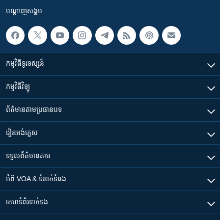
បណ្តាញ​សង្គម
កម្មវិធី​ទូរទស្សន៍
កម្មវិធី​វិទ្យុ
ព័ត៌មាន​តាមប្រធានបទ​
រៀន​​អង់គ្លេស
ទទួល​ព័ត៌មាន​តាម
អំពី​ VOA & ទំនាក់ទំនង
គេហទំព័រ​​ទាក់ទង