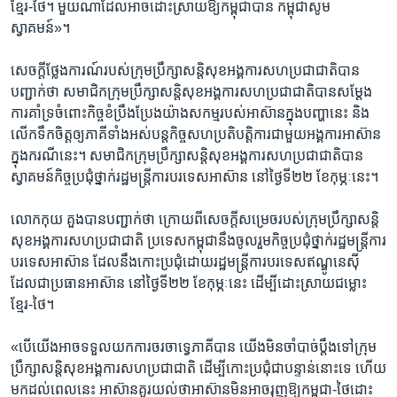
ខ្មែរ-ថៃ។ ​មួយ​ណា​ដែល​អាច​ដោះស្រាយ​ឱ្យ​កម្ពុជា​បាន​ ​កម្ពុជា​សូម
ស្វាគមន៍»។
សេចក្តី​ថ្លែង​ការណ៍​របស់​ក្រុម​ប្រឹក្សា​សន្តិសុខ​អង្គការ​សហ​ប្រជាជាតិ​បាន​
បញ្ជាក់​ថា​ ​សមាជិក​ក្រុម​ប្រឹក្សា​សន្តិសុខ​អង្គការ​សហ​ប្រជាជាតិ​បាន​សម្តែង​
ការ​គាំទ្រ​ចំពោះ​កិច្ច​ខំប្រឹងប្រែង​យ៉ាង​សកម្ម​របស់​អាស៊ាន​ក្នុង​បញ្ហា​នេះ​ ​និង​
លើក​ទឹកចិត្ត​ឲ្យ​ភាគី​ទាំងអស់​បន្ត​កិច្ច​សហ​ប្រតិបត្តិការ​ជាមួយ​អង្គការ​អាស៊ាន​
ក្នុង​ករណី​នេះ។ ​សមាជិក​ក្រុម​ប្រឹក្សា​សន្តិសុខ​អង្គការ​សហ​ប្រជាជាតិ​បាន​
ស្វាគមន៍​កិច្ច​ប្រជុំ​ថ្នាក់​រដ្ឋមន្ត្រី​ការ​បរទេស​អាស៊ាន​ ​នៅ​ថ្ងៃ​ទី២២ ​ខែកុម្ភៈ​នេះ។
លោក​កុយ គួង​បាន​បញ្ជាក់​ថា​ ​ក្រោយពី​សេចក្តី​សម្រេច​របស់​ក្រុម​ប្រឹក្សា​សន្តិ
សុខ​អង្គការ​សហ​ប្រជាជាតិ​ ​ប្រទេស​កម្ពុជា​នឹង​ចូលរួម​កិច្ច​ប្រជុំ​ថ្នាក់​រដ្ឋមន្ត្រី​ការ​
បរទេស​អាស៊ាន​ ​ដែល​នឹង​កោះប្រជុំ​ដោយ​រដ្ឋមន្ត្រី​ការ​បរទេស​ឥណ្ឌូនេស៊ី​ ​
ដែល​ជា​ប្រធាន​អាស៊ាន​ ​នៅថ្ងៃ​ទី២២​ ​ខែ​កុម្ភៈ​នេះ​ ​ដើម្បី​ដោះស្រាយ​ជម្លោះ​
ខ្មែរ-ថៃ។
«បើ​យើង​អាច​ទទួល​យក​ការ​ចរចា​ទ្វេភាគី​បាន​ ​យើង​មិន​ចាំបាច់​ប្តឹង​ទៅ​ក្រុម​
ប្រឹក្សា​សន្តិសុខ​អង្គការ​សហ​ប្រជាជាតិ​ ​ដើម្បី​កោះ​ប្រជុំ​ជា​បន្ទាន់​នោះ​ទេ​ ​ហើយ​
មក​ដល់​ពេល​នេះ​ ​អាស៊ានគួរ​យល់​ថាអាស៊ាន​មិនអាច​រុញ​ឱ្យ​កម្ពុជា-ថៃ​ដោះ