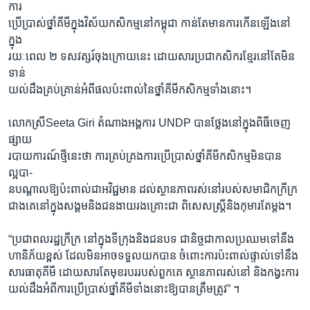
រចនា
ការ
សម្ព័ន្ធ​
ប្រើប្រាស់ថ្នាំគីមីក្នុងវិស័យកសិកម្មនៅកម្ពុជា កាន់តែមានការកើនឡើងនៅ
Khmer English
រំលង​
ក្នុង
និង​
រយៈពេល ២ ទសវត្សរ៍ចុងក្រោយនេះ ដោយសារប្រជាកសិករខ្មែរនៅតែមិន
បណ្តាញ​សង្គម
ចូល​
ទាន់
ទៅ​
យល់ដឹងគ្រប់គ្រាន់អំពីផលប៉ះពាល់នៃថ្នាំគីមីកសិកម្មទាំងនោះ។
កាន់​
ទំព័រ​
លោកស្រីSeeta Giri តំណាងអង្គការ UNDP បានថ្លែងនៅក្នុងពិធីចេញ
ភាសា
ស្វែង​
ផ្សាយ
រក
របាយការណ៍ថ្មីនេះថា ការគ្រប់គ្រងការប្រើប្រាស់ថ្នាំគីមីកសិកម្មមិនបាន
ល្អបា-
នបណ្តាលឱ្យប៉ះពាល់ជាអវិជ្ជមាន ដល់ស្ថានភាពរស់នៅរបស់សមាជិកក្រីក្រ
ជាងគេនៅក្នុងសង្គមនិងជនងាយរងគ្រោះជា ពិសេសស្រ្តីនិងកុមារតែម្តង។
“ប្រជាពលរដ្ឋក្រីក្រ នៅក្នុងទីក្រុងនិងជនបទ ជានិច្ចជាកាលប្រឈមទៅនឹង
ហានិភ័យខ្ពស់ ដែលមិនអាចទទួលយកបាន ចំពោះការប៉ះពាល់ផ្ទាល់ទៅនឹង
សារធាតុគីមី ដោយសារតែមុខរបររបស់ពួកគេ ស្ថានភាពរស់នៅ និងកង្វះការ
យល់ដឹងអំពីការប្រើប្រាស់ថ្នាំគីមីទាំងនោះឱ្យបានត្រឹមត្រូវ” ។