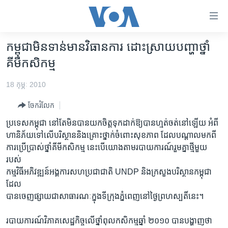
ភ្ជាប់​
ទៅ​
គេហទំព័រ​
កម្ពុជាមិនទាន់មានវិធានការ ដោះស្រាយបញ្ហាថ្នាំ
កម្ពុជា
ទាក់ទង
គីមីកសិកម្ម
រំលង​
អន្តរជាតិ
និង​
18 កុម្ភៈ 2010
អាមេរិក
ចូល​
ចែករំលែក
ទៅ​​
ចិន
ទំព័រ​
ប្រទេសកម្ពុជា នៅតែមិនបានយកចិត្តទុកដាក់ឱ្យបានហ្មត់ចត់នៅឡើយ អំពី
ហេឡូវីអូអេ
ព័ត៌មាន​​
ហានិភ័យទៅលើបរិស្ថាននិងគ្រោះថ្នាក់ចំពោះសុខភាព ដែលបណ្តាលមកពី
តែ​
កម្ពុជាច្នៃប្រតិដ្ឋ
ការប្រើប្រាស់ថ្នាំគីមីកសិកម្ម នេះបើយោងតាមរបាយការណ៍រួមគ្នាថ្មីមួយ
ម្តង
របស់
ព្រឹត្តិការណ៍ព័ត៌មាន
រំលង​
កម្មវិធីអភិវឌ្ឍន៍អង្គការសហប្រជាជាតិ UNDP និងក្រសួងបរិស្ថានកម្ពុជា
និង​
ទូរទស្សន៍ / វីដេអូ​
ដែល
ចូល​
បានចេញផ្សាយជាសាធារណៈក្នុងទីក្រុងភ្នំពេញនៅថ្ងៃព្រហស្បតិ៍នេះ។
វិទ្យុ / ផតខាសថ៍
ទៅ​
ទំព័រ​
កម្មវិធីទាំងអស់
របាយការណ៍វិភាគសេដ្ឋកិច្ចលើថ្នាំពុលកសិកម្មឆ្នាំ ២០១០ បានបង្ហាញថា