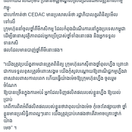
លោកយង់ សាំងកុមារ ប្រធានមជ្ឈមណ្ឌលស្រាវជ្រាវនិងអភិវឌ្ឍន៍កសិកម្ម
កម្ពុ-
ជាហៅកាត់ថា CEDAC មានប្រសាសន៍ថា រដ្ឋាភិបាលគួរពិនិត្យមើល
ទៅលើ
ក្រុមហ៊ុននាំចូលថ្នាំគីមីកសិកម្ម ដែលកំពុងដំណើរការនៅក្នុងប្រទេសកម្ពុជា
ដើម្បីធានាសុវត្ថិភាពដល់អ្នកប្រើប្រាស់ថ្នាំទាំងនោះផង និងអ្នកទទួល
ទានកសិ
ផលដែលមានបាញ់ថ្នាំគីមីនោះផង។
“យើងត្រូវប្រយ័ត្នតាមដានត្រូតពិនិត្យ ក្រុមហ៊ុនរកស៊ីខាងថ្នាំពុលហ្នឹង ព្រោះវា
ជាការទទួលខុសត្រូវចំពោះសង្គម យើងកុំសូវបណ្តោយឱ្យពាណិជ្ជកម្មហ្នឹងវា
ពាសវាលពាសកាលពេក ហើយធ្វើយ៉ាងម៉េចឱ្យក្រុមហ៊ុនហ្នឹង ចូលរួម
ចំណែក
ឱ្យបានច្រើនក្នុងការអប់រំ អ្នកដែលទិញផលិតផលរបស់ខ្លួនហ្នឹង ឱ្យយល់
ប្រាប់
គេពីការពិតអំពីផលិតផលរបស់ខ្លួនថាវាពុលយ៉ាងម៉េច កុំចេះតែផ្សាយថា ថ្នាំ
ខ្លួនមានប្រសិទ្ធិភាពល្អៗនោះ យើងត្រូវប្រាប់គេផងថាតើវាអាចគ្រោះថ្នាក់
យ៉ាង
មេច" ។