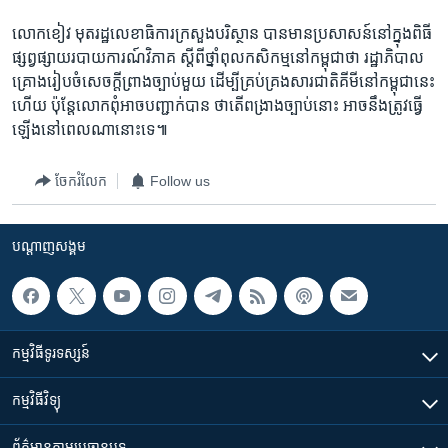
លោកខៀវ មុតរដ្ឋលេខាធិការក្រសួងបរិស្ថាន បានមានប្រសាសន៍នៅក្នុងពិធី
ផ្សព្វផ្សាយរបាយការណ៍វិភាគ ស្តីពីថ្នាំពុលកសិកម្មនៅកម្ពុជាថា រដ្ឋាភិបាល
គ្រោងរៀបចំសេចក្តីព្រាងច្បាប់មួយ ដើម្បីគ្រប់គ្រងសារជាតិគីមីនៅកម្ពុជានេះ
ហើយ ប៉ុន្តែលោកពុំអាចបញ្ជាក់បាន ថាតើពង្រាងច្បាប់នោះ អាចនឹងត្រូវធ្វើ
ឡើងនៅពេលណានោះទេ៕
ចែករំលែក
Follow us
បណ្តាញ​សង្គម
កម្មវិធី​ទូរទស្សន៍
កម្មវិធី​វិទ្យុ
ព័ត៌មាន​តាមប្រធានបទ​