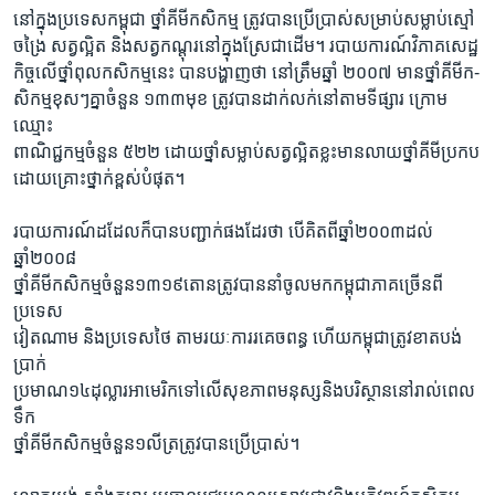
នៅក្នុងប្រទេសកម្ពុជា ថ្នាំគីមីកសិកម្ម ត្រូវបានប្រើប្រាស់សម្រាប់សម្លាប់ស្មៅ
ចង្រៃ សត្វល្អិត និងសត្វកណ្តុរនៅក្នុងស្រែជាដើម។ របាយការណ៍វិភាគសេដ្ឋ
កិច្ចលើថ្នាំពុលកសិកម្មនេះ បានបង្ហាញថា នៅត្រឹមឆ្នាំ ២០០៧ មានថ្នាំគីមីក-
សិកម្មខុសៗគ្នាចំនួន ១៣៣មុខ ត្រូវបានដាក់លក់នៅតាមទីផ្សារ ក្រោម
ឈ្មោះ
ពាណិជ្ជកម្មចំនួន ៥២២ ដោយថ្នាំសម្លាប់សត្វល្អិតខ្លះមានលាយថ្នាំគីមីប្រកប
ដោយគ្រោះថ្នាក់ខ្ពស់បំផុត។
របាយការណ៍ដដែលក៏បានបញ្ជាក់ផងដែរថា បើគិតពីឆ្នាំ២០០៣ដល់
ឆ្នាំ២០០៨
ថ្នាំគីមីកសិកម្មចំនួន១៣១៩តោនត្រូវបាននាំចូលមកកម្ពុជាភាគច្រើនពី
ប្រទេស
វៀតណាម និងប្រទេសថៃ តាមរយៈការរគេចពន្ធ ហើយកម្ពុជាត្រូវខាតបង់
ប្រាក់
ប្រមាណ១៤ដុល្លារអាមេរិកទៅលើសុខភាពមនុស្សនិងបរិស្ថាននៅរាល់ពេល
ទឹក
ថ្នាំគីមីកសិកម្មចំនួន១លីត្រត្រូវបានប្រើប្រាស់។