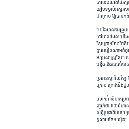
គោលបំណងថែរក្សា ល
នៀមទម្លាប់អក្សរសាស្
ជាក្រោម ឱ្យបានគង់
"យើងមានការព្រួយបា
នៅពេលដែលយើងពិភា
ខ្មែរក្រោមតែងតែនិយ
ជ្ញាធរវៀតណាមកំពុងត
អក្សរសាស្រ្តខ្មែរ។ 
បន្តឹង និងលុបប
ប្រធានស្ថានីយវិទ្យ
ក្រោម គ្រោងនឹងជួប
លោកអ៊ំ សំអាតប្រធា
ញ្ចាក់ថា វាជាជំហ៊ា
លទ្ធិប្រជាធិបតេយ្យ
ទូលាយថែមទៀត។