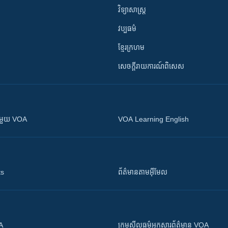
វិទ្យាសាស្រ្ត
វប្បធម៌
ខ្មែរក្រហម
សេចក្តីរាយការណ៍ពិសេស
ស​​ជាមួយ VOA
VOA Learning English
ts
ព័ត៌មាន​តាម​អ៊ីមែល
OA
ក្រម​​​សីលធម៌​​​អ្នក​​​សារព័ត៌មាន VOA