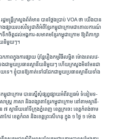
 រដ្ឋមន្ត្រីក្រសួងព័ត៌មាន បានថ្លែងប្រាប់ VOA ថា យើងបាន
ផ្សាយរបស់វិទ្យុជាតិអំពីខ្មែរកម្ពុជាក្រោមជាគោលការណ៍
កទឹកចិត្តដល់អង្គការ-សមាគមខ្មែរកម្ពុជាក្រោម ឱ្យពិភាក្សា
នីយនិមួយៗ។
កភាពក្នុងការផ្សាយ ប៉ុន្តែរឿងកម្មវិធីលម្អិត ម៉ោងពេលវេ-
ក់ទងជាមួយប្រធានស្ថានីយនិមួយៗ ហើយក្រសួងមិនមែនជា
នីយទេ។ ខ្ញុំបានឱ្យគាត់ទៅជជែកជាមួយប្រធានស្ថានីយទាំង
កម្ពុជាក្រោម បានស្នើសុំផ្សព្វផ្សាយអំពីវប្បធម៌ ទំនៀមទ-
រសាស្ត្រ ភាសា និងពង្សាតាខ្មែរកម្ពុជាក្រោម នៅតាមស្ថានី-
ួន ៧ ស្ថានីយនៅទីក្រុងភ្នំពេញ ខេត្តក្រចេះ ខេត្តកំពង់ចាម
តាកែវ ខេត្តកំពត និងខេត្តព្រះសីហនុ ក្នុង ១ ថ្ងៃ ១ ម៉ោង
 អតីតសកម្មជនសិទ្ធិមនុស្សខ្មែរកម្ពុជាក្រោមបានសម្តែងការ