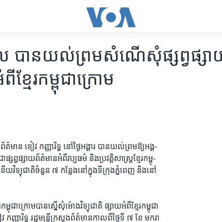
បាល បានយល់ព្រមសំណើសុំផ្សព្វផ្ស
ិអំពីខ្មែរកម្ពុជាក្រោម
ងព័ត៌មាន ខៀវ កញ្ញារិទ្ធ នៅថ្ងៃអង្គារ បានយល់ព្រមឱ្យអង្គ-
ផ្សព្វផ្សាយព័ត៌មានអំពីវប្បធម៌ និងប្រវត្តិសាស្ត្រខ្មែរកម្ពុ-
យវិទ្យុជាតិចំនួន ៧ កន្លែងនៅក្នុងទីក្រុងភ្នំពេញ និងនៅ
។
ម្ពុជាក្រោមបានស្នើសុំម៉ោងវិទ្យុជាតិ ផ្សាយអំពីខ្មែរកម្ពុជា
្ញារិទ្ធ រដ្ឋមន្ត្រីក្រសួងព័ត៌មានកាលពីថ្ងៃទី ៧ ខែ មករា