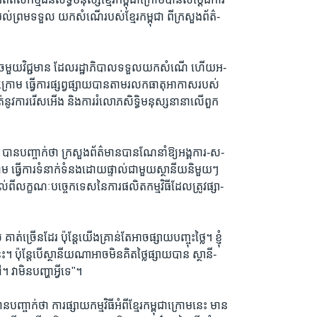
ល់ព្រមទទួល យកសំណើរបស់ខ្មែរកម្ពុជា ពីក្រសួងព័ត៌-
ចំណុចមួយវិជ្ជមាន ដែលរដ្ឋាភិបាលទទួលយកសំណើ ហើយអ-
ពុជាក្រោម ធ្វើការផ្សព្វផ្សាយបានតាមរលកធាតុអាកាសរបស់
ាត់នូវការរើសអើង និងការរំលោភសិទ្ធិមនុស្សនានាលើពួក
ធ បានបញ្ចាក់ថា ក្រសួងព័ត៌មានបានណែនាំឱ្យអង្គការ-ស-
្រោម ធ្វើការទំនាក់ទំនងដោយផ្ទាល់ជាមួយស្ថានីយនិមួយៗ
ោបល់ពីលក្ខណៈបច្ចេកទេសនៃការផលិតកម្មវិធីដែលត្រូវផ្សា-
គាត់ច្រើនដែរ ប៉ុន្តែយើងគ្រាន់តែអាចផ្សាយបញ្ចុះថ្លៃ។ ខ្ញុំ
។ ប៉ុន្តែបើស្ថានីយណាអាចមិនគិតថ្លៃផ្សាយបាន ស្ថានី-
 វាមិនបញ្ហាអ្វីទេ"។
បញ្ចាក់ថា ការផ្សាយកម្មវិធីអំពីខ្មែរកម្ពុជាក្រោមនេះ មាន