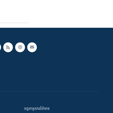
អក្ខរកម្មសារព័ត៌មាន