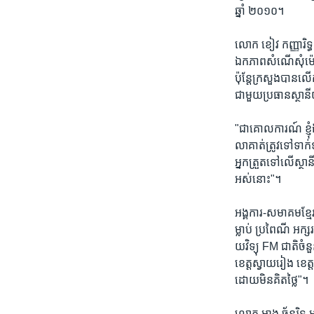
រចនា
ឆ្នាំ ២០១០។
សម្ព័ន្ធ​
រំលង​
លោក ខៀវ កញ្ញារិទ្ធ
និង​
ឯកភាពសំណើសុំម៉ោង
ចូល​
ប៉ុន្តែក្រសួងបានលើ
ទៅ​
ជាមួយប្រធានស្ថា
កាន់​
ទំព័រ​
"ជាគោលការណ៍ ខ្ញុំឯ
ស្វែង​
លាគាត់ត្រូវទៅទា
រក
អ្នកត្រួតទៅលើស្ថា
អស់នោះ"។
អង្គការ-សមាគមខ្មែរ
ម្លាប់ ប្រពៃណី អក្ស
យវិទ្យុ FM ជាតិចំន
ខេត្តស្វាយរៀង ខេត្ត
ដោយមិនគិតថ្លៃ"។
លោក អាង ច័ន្ទរិទ្ធ