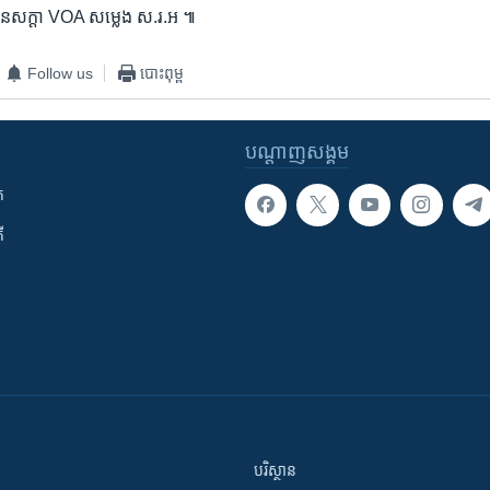
្ញុំ ជនសក្តា VOA សម្លេង ស.រ.អ ៕
Follow us
បោះពុម្ព
បណ្តាញ​សង្គម
ក
ី
បរិស្ថាន