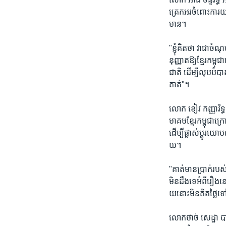
ត្រេកអរចំពោះការយ
មាន។
"ខ្ញុំគិតថា វាជា
នុញ្ញាតឱ្យខ្មែរកម្
ជាតិ ដើម្បីលុបបំប
គាត់"។
លោក ខៀវ កញ្ញារិទ្
មាគមខ្មែរកម្ពុជាក
ដើម្បីផ្លាស់ប្តូរយ
យ។
"គាត់មានប្រាក់របស់ 
មិនដឹងទេអំពីរឿងនេះ
យនោះមិនគិតថ្លៃទៅ។
លោកថាច់ សេដ្ឋា បាន