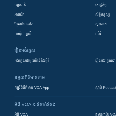
អន្តរជាតិ
សេដ្ឋកិច្ច
អាមេរិក
សិទ្ធិមនុស្ស
ខ្មែរ​នៅអាមេរិក
សុខភាព
អាស៊ីអាគ្នេយ៍
អប់រំ
រៀន​​អង់គ្លេស
អង់គ្លេស​ជាមួយ​ម៉ានី​និង​ម៉ូរី
រៀន​​​​​​អង់គ្លេ
ទទួល​ព័ត៌មាន​តាម
កម្មវិធី​ព័ត៌មាន VOA App
ស្តាប់ Podcas
អំពី​ VOA & ទំនាក់ទំនង
អំពី​ VOA
ធម្មនុញ្ញ​នៃ V