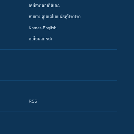
សេរីភាពសារព័ត៌មាន
ការបោះឆ្នោតនៅអាមេរិកឆ្នាំ២០២០
Khmer-English
បទវិចារណកថា
RSS