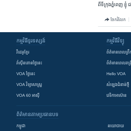
ពីទីក្រុងភ្នំពេញ ខ
ចែករំលែក
កម្មវិធី​ទូរទស្សន៍
កម្មវិធី​វិទ្យុ
វីដេអូ​ខ្មែរ
ព័ត៌មាន​ពេល​ព្រឹ
វ៉ាស៊ីនតោន​ថ្ងៃ​នេះ
ព័ត៌មាន​​ពេល​រាត្រ
VOA ថ្ងៃនេះ
Hello VOA
VOA ​វិទ្យាសាស្ត្រ
សំឡេង​ជំនាន់​ថ្មី
VOA 60 អាស៊ី
វេទិកា​អាស៊ាន
ព័ត៌មាន​តាមប្រធានបទ​
កម្ពុជា
នយោបាយ