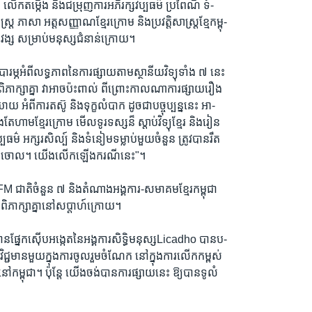
ើកតម្កើង និងជម្រុញការអភិរក្សវប្បធម៌ ប្រពៃណី ទំ-
ត្រ ភាសា អត្តសញ្ញាណខ្មែរក្រោម និងប្រវត្តិសាស្ត្រខ្មែកម្ពុ-
វង្ស សម្រាប់មនុស្សជំនាន់ក្រោយ។
រម្ភអំពីលទ្ធភាពនៃការផ្សាយតាមស្ថានីយវិទ្យុទាំង ៧ នេះ
ក្សាគ្នា វាអាចប៉ះពាល់ ពីព្រោះកាលណាការផ្សាយរឿង
ាយ អំពីការតស៊ូ និងទុក្ខលំបាក ដូចជាបច្ចុប្បន្ននេះ អា-
ែហាមខ្មែរក្រោម មើលទូរទស្សន៏ ស្តាប់វិទ្យុខ្មែរ និងរៀន
វប្បធម៌ អក្សរសិល្ប៍ និងទំនៀមទម្លាប់មួយចំនួន ត្រូវបានរឹត
ំបាត់ចោល។ យើងលើកឡើងករណីនេះ"។
ុ FM ជាតិចំនួន ៧ និងតំណាងអង្គការ-សមាគមខ្មែរកម្ពុជា
ពិភាក្សាគ្នានៅសប្តាហ៍ក្រោយ។
នផ្នែកស៊ើបអង្កេតនៃអង្គការសិទ្ធិមនុស្សLicadho បានប-
នវិជ្ជមានមួយក្នុងការចូលរួមចំណែក នៅក្នុងការលើកកម្ពស់
នៅកម្ពុជា។ ប៉ុន្តែ យើងចង់បានការផ្សាយនេះ ឱ្យបានទូលំ