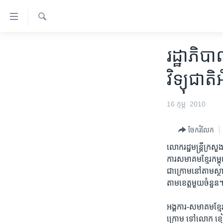
ភ្ជាប់​
ទៅ​
គេហទំព័រ​
ស្វែង​
កម្ពុជា
រក
រដ្ឋាភិ
ទាក់ទង
អន្តរជាតិ
រំលង​
វិទ្យុជាត
និង​
អាមេរិក
ចូល​
ចិន
16 កុម្ភៈ 2010
ទៅ​​
ទំព័រ​
ហេឡូវីអូអេ
ព័ត៌មាន​​
ចែករំលែក
កម្ពុជាច្នៃប្រតិដ្ឋ
តែ​
លោករដ្ឋមន្ត្រីក្រសួ
ម្តង
ព្រឹត្តិការណ៍ព័ត៌មាន
ការសមាគមខ្មែរកម្ពុជា
រំលង​
ទូរទស្សន៍ / វីដេអូ​
ជាក្រោមនៅតាមស្ថានី
និង​
តាមខេត្តមួយចំនួន
ចូល​
វិទ្យុ / ផតខាសថ៍
ទៅ​
កម្មវិធីទាំងអស់
អង្គការ-សមាគមខ្មែរក
ទំព័រ​
ក្រោម ទៅលោក ខៀវ កញ