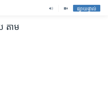
ផ្សាយផ្ទាល់
ាយ តាម