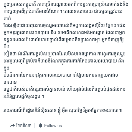
ក្នុងប្រទេសកម្ពុជាគឺ ភាគច្រើនបណ្ដាលមកពីការខ្វះការប្រាស្រ័យទាក់ទងនិង
ការចូលរួមពីគ្រប់ភាគីមានចំណែក។ គោលនយោបាយ ជាធម្មតាត្រូវបាន
តាក់
តែងឡើងដោយគ្មានការចូលរួមយោបល់ពីអង្គការសង្គមស៊ីវិល ផ្នែកឯកជន
អ្នកអនុវត្តគោលនយោបាយ និង សមាជិកសហគមន៍មូលដ្ឋាន ដែលជាអ្នក
ទទួលរងផលប៉ះពាល់ដោយផ្ទាល់ពីគម្រោងនិស្សារណកម្ម។ អ្នកជំនាញឱ្យ
ដឹង
ទៀតថា ដំណើរការផ្តល់សម្បទានដែលមិនមានតម្លាភាព ការខ្វះការចូលរួម
ពេញលេញពីគ្រប់ភាគីមានចំណែកក្នុងការតាក់តែងគោលនយោបាយ និង
ក្នុង
ដំណើរការនៃការអនុវត្តគោលនយោបាយ នាំឱ្យមានការទាញយកផល
ធនធាន
ធម្មជាតិរបស់ជាតិខ្សោះអស់គ្មានសល់ ហើយផ្តល់ផលតិចតួចបំផុតដល់ការ
អភិវឌ្ឍសេដ្ឋកិច្ចសង្គម ។
រាយការណ៍ពីរដ្ឋធានីវ៉ាស៊ីនតោន ខ្ញុំ អ៊ឹម សុធារិទ្ធ វីអូអេផ្នែកខេមរភាសា៕
ចែករំលែក
Follow us