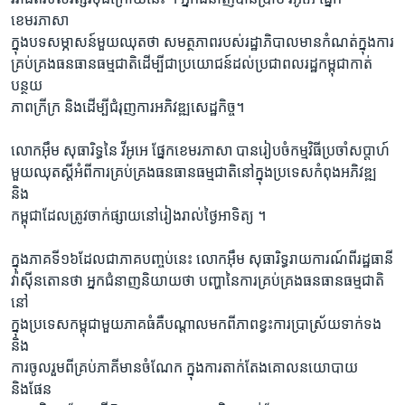
រចនា
ខេមរភាសា
សម្ព័ន្ធ​
Khmer English
ក្នុងបទសម្ភាសន៍មួយឈុតថា សមត្ថភាពរបស់រដ្ឋាភិបាលមានកំណត់ក្នុងការ
រំលង​
គ្រប់គ្រងធនធានធម្មជាតិដើម្បីជាប្រយោជន៍ដល់ប្រជាពលរដ្ឋកម្ពុជាកាត់
និង​
បណ្តាញ​សង្គម
បន្ថយ
ចូល​
ភាពក្រីក្រ និងដើម្បីជំរុញការអភិវឌ្ឍសេដ្ឋកិច្ច។
ទៅ​
កាន់​
លោកអ៊ឹម សុធារិទ្ធនៃ វីអូអេ ផ្នែកខេមរភាសា បានរៀបចំកម្មវិធីប្រចាំសប្តាហ៍
ទំព័រ​
ភាសា
មួយឈុតស្តីអំពីការគ្រប់គ្រងធនធានធម្មជាតិនៅក្នុងប្រទេសកំពុងអភិវឌ្ឍ
ស្វែង​
និង
រក
កម្ពុជាដែលត្រូវចាក់ផ្សាយនៅរៀងរាល់ថ្ងៃអាទិត្យ ។
ក្នុងភាគទី១៦ដែលជាភាគបញ្ចប់នេះ លោកអ៊ឹម សុធារិទ្ធរាយការណ៍ពីរដ្ឋធានី
វ៉ាស៊ីនតោនថា អ្នកជំនាញនិយាយថា បញ្ហានៃការគ្រប់គ្រងធនធានធម្មជាតិ
នៅ
ក្នុងប្រទេសកម្ពុជាមួយភាគធំគឺបណ្តាលមកពីភាពខ្វះការប្រាស្រ័យទាក់ទង
និង
ការចូលរួមពីគ្រប់ភាគីមានចំណែក ក្នុងការតាក់តែងគោលនយោបាយ
និងផែន