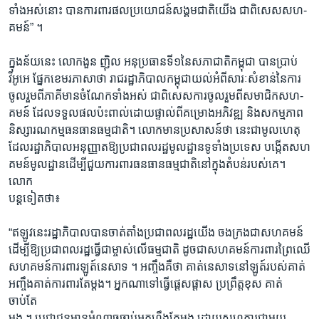
ទាំងអស់នោះ បានការពារផលប្រយោជន៍សង្គមជាតិយើង ជាពិសេសសហ-
គមន៍” ។
ក្នុងន័យនេះ លោកងួន ញ៉ិល អនុប្រធានទី១នៃសភាជាតិកម្ពុជា បានប្រាប់
វីអូអេ ផ្នែកខេមរភាសាថា រាជរដ្ឋាភិបាលកម្ពុជាយល់អំពីសារៈសំខាន់នៃការ
ចូលរួមពីភាគីមានចំណែកទាំងអស់ ជាពិសេសការចូលរួមពីសមាជិកសហ-
គមន៍ ដែលទទួលផលប៉ះពាល់ដោយផ្ទាល់ពីគម្រោងអភិវឌ្ឍ និងសកម្មភាព
និស្សារណកម្មធនធានធម្មជាតិ។ លោកមានប្រសាសន៍ថា នេះជាមូលហេតុ
ដែលរដ្ឋាភិបាលអនុញ្ញាតឱ្យប្រជាពលរដ្ឋមូលដ្ឋានទូទាំងប្រទេស បង្កើតសហ
គមន៍មូលដ្ឋានដើម្បីជួយការពារធនធានធម្មជាតិនៅក្នុងតំបន់របស់គេ។
លោក
បន្តទៀតថា៖
“ឥឡូវនេះរដ្ឋាភិបាលបានចាត់តាំងប្រជាពលរដ្ឋយើង ចងក្រងជាសហគមន៍
ដើម្បីឱ្យប្រជាពលរដ្ឋធ្វើជាម្ចាស់លើធម្មជាតិ ដូចជាសហគមន៍ការពារព្រៃឈើ
សហគមន៍ការពារឡូត៍នេសាទ ។ អញ្ចឹងគឺថា គាត់នេសាទនៅឡូត៍របស់គាត់
អញ្ចឹងគាត់ការពារតែម្តង។ អ្នកណាទៅធ្វើផ្តេសផ្តាស ប្រព្រឹត្តខុស គាត់
ចាប់តែ
ម្តង ។ ប្រជាជនមានអំណាចចាប់អ្នកហ្នឹងតែម្តង ដោយសហការជាមួយ