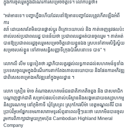
ក្នុងការចូលរួមក្នុងដំណើរការសម្រេចចិត្តទេ។ លោកបន្តថា៖
“អត់មានទេ។ បញ្ហាហ្នឹងហើយដែលនាំឱ្យមានបញ្ហាដែលត្រូវកើតឡើងអំពី
ការ
តវ៉ា ដោយសារតែមិនបានផ្លាស់ប្តូរ ពិគ្រោះយោបល់ និង កាត់ចេញនូវផលប៉ះ
ពាល់របស់ប្រជាពលរដ្ឋ បានន័យថា ប្រជាពលរដ្ឋអត់បានចូលរួម ។ គាត់អត់
បានឱ្យប្រជាពលរដ្ឋចូលរួមសម្រេចចិត្តដោយខ្លួនឯង ស្របទៅតាមសិទ្ធិស្វ័យ
សម្រចរបស់ខ្លួន ទៅតាមសន្ធិសញ្ញាទីក្រុងប៉ារីសនោះទេ បាទ” ។
លោកលី លីម បន្តទៀតថា រដ្ឋាភិបាលគួរផ្តល់លទ្ធភាពដល់សហគមន៍ទូទាំង
ប្រទេសចូលរួមក្នុងដំណើរការតាក់តែងគោលនយោបាយ និងផែនការអភិវឌ្ឍ
ជាពិសេសគម្រោងអភិវឌ្ឍនៅក្នុងមូលដ្ឋាន ។
លោក ស្រឿន ម៉ាច តំណាងសហគមន៍ជនជាតិភាគតិចព្នង និង ជាសមាជិក
បណ្តាញថ្នាក់ជាតិ សម្រាប់ផលប៉ះពាល់បរិស្ថាននិងសង្គមដោយឧស្សាហកម្ម
និស្សារណកម្ម នៅភូមិកាទី ឃុំស្រែព្រះ ស្រុកកែវសីម៉ា ខេត្តមណ្ឌលគីរី បាន
ប្រាប់វីអូអេផ្នែកខេមរភាសាតាមទូរស័ព្ទនាពេលថ្មីៗនេះថា លោកមិនបានចូល
រួមការពិភាក្សាជាមួយក្រុមហ៊ុន Cambodian Highland Mineral
Company