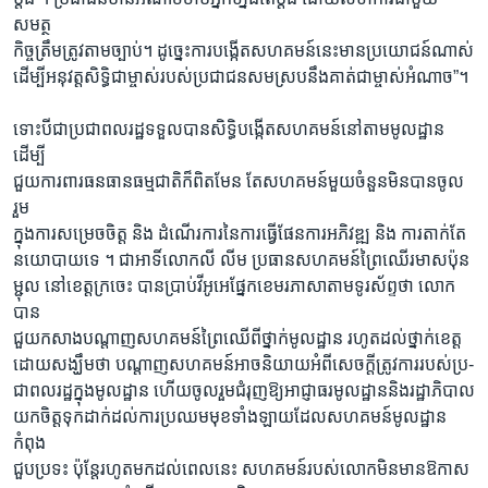
សមត្ថ
កិច្ចត្រឹមត្រូវតាមច្បាប់។ ដូច្នេះការបង្កើតសហគមន៍នេះមានប្រយោជន៍ណាស់
ដើម្បីអនុវត្តសិទ្ធិជាម្ចាស់របស់ប្រជាជនសមស្របនឹងគាត់ជាម្ចាស់អំណាច”។
ទោះបីជាប្រជាពលរដ្ឋទទួលបានសិទ្ធិបង្កើតសហគមន៍នៅតាមមូលដ្ឋាន
ដើម្បី
ជួយការពារធនធានធម្មជាតិក៏ពិតមែន តែសហគមន៍មួយចំនួនមិនបានចូល
រួម
ក្នុងការសម្រេចចិត្ត និង ដំណើរការនៃការធ្វើផែនការអភិវឌ្ឍ និង ការតាក់តែ
នយោបាយទេ ។ ជាអាទិ៍លោកលី លីម ប្រធានសហគមន៍ព្រៃឈើរមាសប៉ុន
ម្ជុល នៅខេត្តក្រចេះ បានប្រាប់វីអូអេផ្នែកខេមរភាសាតាមទូរស័ព្ទថា លោក
បាន
ជួយកសាងបណ្តាញសហគមន៍ព្រៃឈើពីថ្នាក់មូលដ្ឋាន រហូតដល់ថ្នាក់ខេត្ត
ដោយសង្ឃឹមថា បណ្តាញសហគមន៍អាចនិយាយអំពីសេចក្តីត្រូវការរបស់ប្រ-
ជាពលរដ្ឋក្នុងមូលដ្ឋាន ហើយចូលរួមជំរុញឱ្យអាជ្ញាធរមូលដ្ឋាននិងរដ្ឋាភិបាល
យកចិត្តទុកដាក់ដល់ការប្រឈមមុខទាំងឡាយដែលសហគមន៍មូលដ្ឋាន
កំពុង
ជួបប្រទះ ប៉ុន្តែរហូតមកដល់ពេលនេះ សហគមន៍របស់លោកមិនមានឱកាស