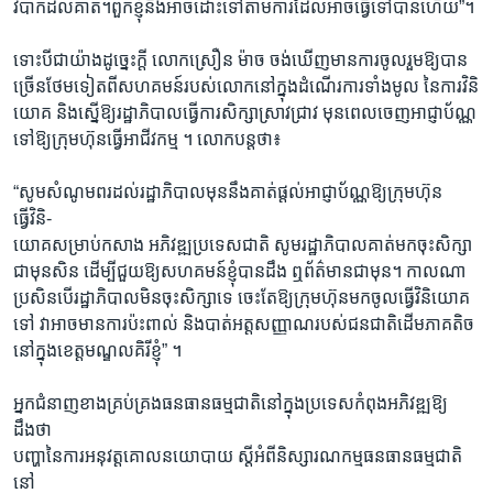
វិបាកដល់គាត់។ពួកខ្ញុំនឹងអាចដោះទៅតាមការដែលអាចធ្វើទៅបានហើយ”។
ទោះបីជាយ៉ាងដូច្នេះក្តី លោកស្រឿន ម៉ាច ចង់ឃើញមានការចូលរួមឱ្យបាន
ច្រើនថែមទៀតពីសហគមន៍របស់លោកនៅក្នុងដំណើរការទាំងមូល នៃការវិនិ
យោគ និងស្នើឱ្យរដ្ឋាភិបាលធ្វើការសិក្សាស្រាវជ្រាវ មុនពេលចេញអាជ្ញាប័ណ្ណ
ទៅឱ្យក្រុមហ៊ុនធ្វើអាជីវកម្ម ។ លោកបន្តថា៖
“សូមសំណូមពរដល់រដ្ឋាភិបាលមុននឹងគាត់ផ្តល់អាជ្ញាប័ណ្ណឱ្យក្រុមហ៊ុន
ធ្វើវិនិ-
យោគសម្រាប់កសាង អភិវឌ្ឍប្រទេសជាតិ សូមរដ្ឋាភិបាលគាត់មកចុះសិក្សា
ជាមុនសិន ដើម្បីជួយឱ្យសហគមន៍ខ្ញុំបានដឹង ឮព័ត៌មានជាមុន។ កាលណា
ប្រសិនបើរដ្ឋាភិបាលមិនចុះសិក្សាទេ ចេះតែឱ្យក្រុមហ៊ុនមកចូលធ្វើវិនិយោគ
ទៅ វាអាចមានការប៉ះពាល់ និងបាត់អត្តសញ្ញាណរបស់ជនជាតិដើមភាគតិច
នៅក្នុងខេត្តមណ្ឌលគិរីខ្ញុំ” ។
អ្នកជំនាញខាងគ្រប់គ្រងធនធានធម្មជាតិនៅក្នុងប្រទេសកំពុងអភិវឌ្ឍឱ្យ
ដឹងថា
បញ្ហានៃការអនុវត្តគោលនយោបាយ ស្តីអំពីនិស្សារណកម្មធនធានធម្មជាតិ
នៅ