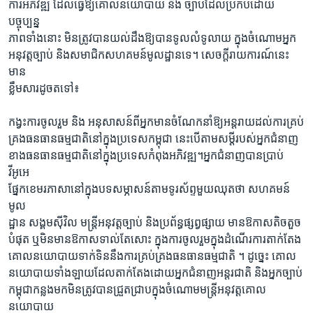
ការអភិវឌ្ឍ ដែលធ្វើឱ្យគោលនយោបាយ និង ច្បាប់ដែលប្រកបដោយ
បច្ចុប្បន្ន
ភាពទាំងនោះ មិនត្រូវបានយល់ដឹងឱ្យបានទូលលំទូលាយ ក្នុងចំណោមអ្នក
អនុវត្តច្បាប់ និងសមាជិកសហគមន៍មូលដ្ឋានទេ។ សេចក្តីរាយការណ៍នេះ
មាន
ខ្លឹមសារដូចតទៅ៖
កង្វះការចូលរួម និង អនុសាសន៍ពីអ្នកមានចំណែកនាំឱ្យអន្តរាយដល់ការគ្រប់
គ្រងធនធានធម្មជាតិនៅក្នុងប្រទេសកម្ពុជា នេះបើតាមសម្តីរបស់អ្នកជំនាញ
ខាងធនធានធម្មជាតិនៅក្នុងប្រទេសកំពុងអភិវឌ្ឍ។អ្នកជំនាញបានប្រាប់
វីអូអេ
ផ្នែកខេមរភាសានៅក្នុងបទសម្ភាសន៍តាមទូរស័ព្ទមួយឈុតថា សហគមន៍
មូល
ដ្ឋាន សង្គមស៊ីវិល មន្រ្តីអនុវត្តច្បាប់ និងប្រព័ន្ធផ្សព្វផ្សាយ មានឱកាសតិចតួច
បំផុត ឬមិនមានឱកាសទាល់តែសោះ ក្នុងការចូលរួមក្នុងដំណើរការតាក់តែង
គោលនយោបាយទាក់ទិននឹងការគ្រប់គ្រងធនធានធម្មជាតិ ។ ដូច្នេះ គោល
នយោបាយទាំងឡាយដែលតាក់តែងដោយអ្នកជំនាញអន្តរជាតិ និងអ្នកច្បាប់
កម្ពុជាកន្លងមកមិនត្រូវបានជ្រួតជ្រាបក្នុងចំណោមមន្ត្រីអនុវត្តគោល
នយោបាយ