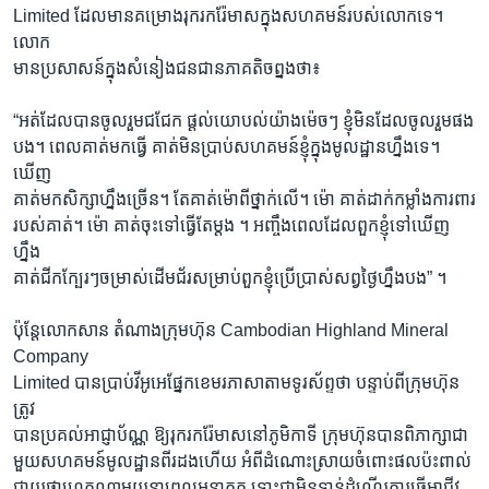
Limited ដែលមានគម្រោងរុករករ៉ែមាសក្នុងសហគមន៍របស់លោកទេ។
លោក
មានប្រសាសន៍ក្នុងសំនៀងជនជានភាគតិចព្នងថា៖
“អត់ដែលបានចូលរួមជជែក ផ្តល់យោបល់យ៉ាងម៉េចៗ ខ្ញុំមិនដែលចូលរួមផង
បង។ ពេលគាត់មកធ្វើ គាត់មិនប្រាប់សហគមន៍ខ្ញុំក្នុងមូលដ្ឋានហ្នឹងទេ។
ឃើញ
គាត់មកសិក្សាហ្នឹងច្រើន។ តែគាត់ម៉ោពីថ្នាក់លើ។ ម៉ោ គាត់ដាក់កម្លាំងការពារ
របស់គាត់។ ម៉ោ គាត់ចុះទៅធ្វើតែម្តង ។ អញ្ចឹងពេលដែលពួកខ្ញុំទៅឃើញ
ហ្នឹង
គាត់ជីកក្បែរៗចម្រាស់ដើមជ័រសម្រាប់ពួកខ្ញុំប្រើប្រាស់សព្វថ្ងៃហ្នឹងបង” ។
ប៉ុន្តែលោកសាន តំណាងក្រុមហ៊ុន Cambodian Highland Mineral
Company
Limited បានប្រាប់វីអូអេផ្នែកខេមរភាសាតាមទូរស័ព្ទថា បន្ទាប់ពីក្រុមហ៊ុន
ត្រូវ
បានប្រគល់អាជ្ញាប័ណ្ណ ឱ្យរុករករ៉ែមាសនៅភូមិកាទី ក្រុមហ៊ុនបានពិភាក្សាជា
មួយសហគមន៍មូលដ្ឋានពីរដងហើយ អំពីដំណោះស្រាយចំពោះផលប៉ះពាល់
ជាយថាហេតុណាមួយនាពេលអនាគត ទោះជាមិនទាន់ដំណើរការធ្វើអាជីវ