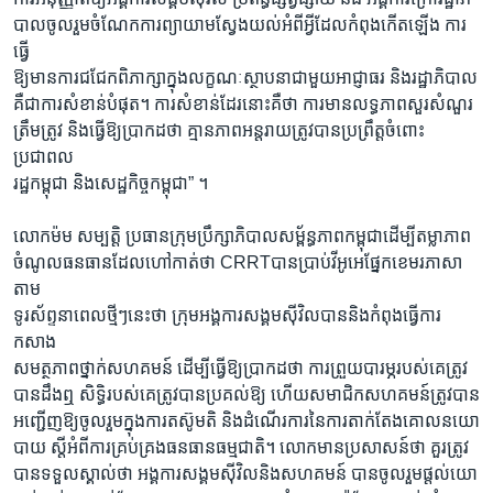
បាលចូលរួមចំណែកការព្យាយាមស្វែងយល់អំពីអ្វីដែលកំពុងកើតឡើង ការ
ធ្វើ
ឱ្យមានការជជែកពិភាក្សាក្នុងលក្ខណៈស្ថាបនាជាមួយអាជ្ញាធរ និងរដ្ឋាភិបាល
គឺជាការសំខាន់បំផុត។ ការសំខាន់ដែរនោះគឺថា ការមានលទ្ធភាពសួរសំណួរ
ត្រឹមត្រូវ និងធ្វើឱ្យប្រាកដថា គ្មានភាពអន្តរាយត្រូវបានប្រព្រឹត្តចំពោះ
ប្រជាពល
រដ្ឋកម្ពុជា និងសេដ្ឋកិច្ចកម្ពុជា” ។
លោកម៉ម សម្បតិ្ត ប្រធានក្រុមប្រឹក្សាភិបាលសម្ព័ន្ធភាពកម្ពុជាដើម្បីតម្លាភាព
ចំណូលធនធានដែលហៅកាត់ថា CRRTបានប្រាប់វីអូអេផ្នែកខេមរភាសា
តាម
ទូរស័ព្ទនាពេលថ្មីៗនេះថា ក្រុមអង្គការសង្គមស៊ីវិលបាននិងកំពុងធើ្វការ
កសាង
សមត្ថភាពថ្នាក់សហគមន៍ ដើម្បីធ្វើឱ្យប្រាកដថា ការព្រួយបារម្ភរបស់គេត្រូវ
បានដឹងឮ សិទ្ធិរបស់គេត្រូវបានប្រគល់ឱ្យ ហើយសមាជិកសហគមន៍ត្រូវបាន
អញ្ជើញឱ្យចូលរួមក្នុងការតស៊ូមតិ និងដំណើរការនៃការតាក់តែងគោលនយោ
បាយ ស្តីអំពីការគ្រប់គ្រងធនធានធម្មជាតិ។ លោកមានប្រសាសន៍ថា គួរត្រូវ
បានទទួលស្គាល់ថា អង្គការសង្គមស៊ីវិលនិងសហគមន៍ បានចូលរួមផ្តល់យោ