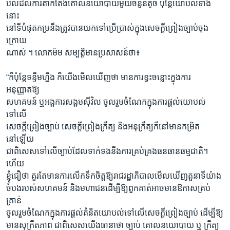
បល់ដល់ការតាក់តែងគោលនយោបាយមួយចំនួនតូច ប៉ុន្តែយោបល់ទាំង
នោះ
នៅទីបំផុតកម្រនឹងត្រូវបានយកទៅប្រើប្រាស់ក្នុងសេចក្តីព្រៀងច្បាប់ចុង
ក្រោយ
ណាស់ ។ លោកម៉ម សម្បត្តិមានប្រសាសន៍ថា៖
“ក៏ប៉ុន្តែទន្ទឹមហ្នឹង ក៏យើងមើលឃើញថា មានការខ្វះចន្លោះក្នុងការ
អនុញ្ញាតឱ្យ
សហគមន៍ ឬអង្គការសង្គមស៊ីវិល ចូលរួមចំណែកក្នុងការផ្តល់យោបល់
ទៅលើ
សេចក្តីព្រៀងច្បាប់ សេចក្តីព្រៀងក្រឹត្យ និងអនុក្រឹត្យក៏នៅមានកម្រិត
នៅឡើយ
ជាពិសេសទៅលើច្បាប់ដែលទាក់ទងនឹងការគ្រប់គ្រងធនធានធម្មជាតិ។
ហើយ
ខ្ញុំជឿថា គួរតែមានការលើកទឹកចិត្តឱ្យរាជរដ្ឋាភិបាលមើលឃើញតួនាទីយ៉ាង
ចំបងរបស់សហគមន៍ និងមហាជនដើម្បីឱ្យពួកគាត់អាចមានឱកាសគ្រប់
គ្រាន់
ចូលរួមចំណែកក្នុងការផ្តល់គំនិតយោបល់ទៅលើសេចក្តីព្រៀងច្បាប់ ដើម្បីឱ្យ
មានសុក្រឹតភាព ជាពិសេសយើងធានាថា ច្បាប់ គោលនយោបាយ ឬ ក្រឹត្យ