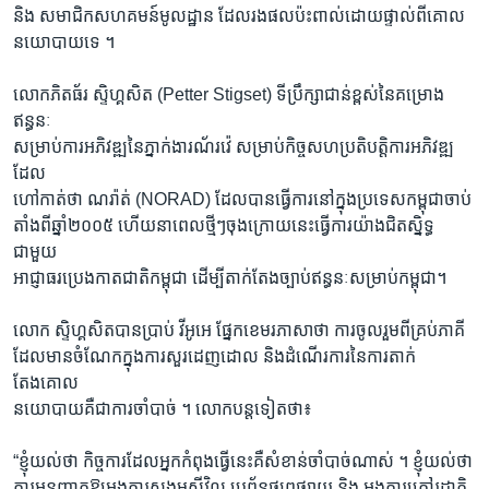
និង សមាជិកសហគមន៍មូលដ្ឋាន ដែលរងផលប៉ះពាល់ដោយផ្ទាល់ពីគោល
នយោបាយទេ ។
លោកភិតធ័រ ស្ទិហ្គសិត (Petter Stigset) ទីប្រឹក្សាជាន់ខ្ពស់នៃគម្រោង
ឥន្ធនៈ
សមា្រប់ការអភិវឌ្ឍនៃភ្នាក់ងារណ័រវ៉េ សម្រាប់កិច្ចសហប្រតិបត្តិការអភិវឌ្ឍ
ដែល
ហៅកាត់ថា ណរ៉ាត់ (NORAD) ដែលបានធ្វើការនៅក្នុងប្រទេសកម្ពុជាចាប់
តាំងពីឆ្នាំ២០០៥ ហើយនាពេលថ្មីៗចុងក្រោយនេះធ្វើការយ៉ាងជិតស្និទ្ធ
ជាមួយ
អាជ្ញាធរប្រេងកាតជាតិកម្ពុជា ដើម្បីតាក់តែងច្បាប់ឥន្ធនៈសម្រាប់កម្ពុជា។
លោក ស្ទិហ្គសិតបានប្រាប់ វីអូអេ ផ្នែកខេមរភាសាថា ការចូលរួមពីគ្រប់ភាគី
ដែលមានចំណែកក្នុងការសួរដេញដោល និងដំណើរការនៃការតាក់
តែងគោល
នយោបាយគឺជាការចាំបាច់ ។ លោកបន្តទៀតថា៖
“ខ្ញុំយល់ថា កិច្ចការដែលអ្នកកំពុងធ្វើនេះគឺសំខាន់ចាំបាច់ណាស់ ។ ខ្ញុំយល់ថា
ការអនុញ្ញាតឱ្យអង្គការសង្គមស៊ីវិល ប្រព័ន្ធផ្សព្វផ្សាយ និង អង្គការក្រៅរដ្ឋាភិ