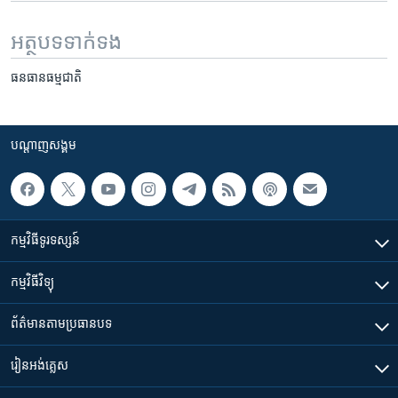
អត្ថបទ​ទាក់ទង
ធនធានធម្មជាតិ
បណ្តាញ​សង្គម
កម្មវិធី​ទូរទស្សន៍
កម្មវិធី​វិទ្យុ
ព័ត៌មាន​តាមប្រធានបទ​
រៀន​​អង់គ្លេស