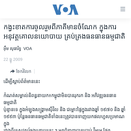
ភ្ជាប់​
ទៅ​
គេហទំព័រ​
កង្វះខាតការចូលរួមពីភាគីមានចំណែក ក្នុងការ
កម្ពុជា
ទាក់ទង
អនុវត្តគោលនយោបាយ គ្រប់គ្រងធនធានធម្មជាតិ
រំលង​
អន្តរជាតិ
និង​
អ៊ឹម សុធារិទ្ធ
VOA
អាមេរិក
ចូល​
22 ធ្នូ 2009
ទៅ​​
ចិន
ទំព័រ​
ចែករំលែក
ហេឡូវីអូអេ
ព័ត៌មាន​​
ដើម្បីស្តាប់ព័ត៌មាននេះ
តែ​
កម្ពុជាច្នៃប្រតិដ្ឋ
ម្តង
ព្រឹត្តិការណ៍ព័ត៌មាន
កំណត់សម្គាល់និពន្ធនាយក៖កម្ពុជាមិនបានរុករក និង អភិវឌ្ឍធនធាន
រំលង​
ធម្មជាតិ
និង​
ទូរទស្សន៍ / វីដេអូ​
ប៉ុន្មានទេ ក្នុងអំឡុងសង្គ្រាមស៊ីវិល និង ជម្លោះផ្ទៃក្នុងរវាងឆ្នាំ ១៩៧០ និង ឆ្នាំ
ចូល​
វិទ្យុ / ផតខាសថ៍
១៩៩៣ ប៉ុន្តែធនធានធម្មជាតិទាំងនេះត្រូវបានទាញយកផលហួសប្រមាណ
ទៅ​
ក្នុង
ទំព័រ​
កម្មវិធីទាំងអស់
រវាងពីរទសវត្សរ៍ចុងក្រោយនេះ ។ អ្នកជំនាញបានប្រាប់ វីអូអេ ផ្នែក