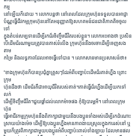
កម្ម
នៅឡើយក៏ដោយ ។ លោកបន្តថា នៅពេលដែលក្រុមហ៊ុនទទួលបានអាជ្ញា
ប័ណ្ណធ្វើជីវកម្មក្រុមហ៊ុននៅតែអនុញ្ញាតឱ្យសហគមន៍ជនជាតិភាគតិចចូល
ទៅ
ក្នុងតំបន់សម្បទានដើម្បីរកជ័រចិញ្ចឹមជីវិតរបស់ខ្លួន។ លោកអះអាងថា ប្រសិន
បើដើមជ័រណាមួយត្រូវបានគាស់រំលើង ក្រុមហ៊ុននឹងចរចាដើម្បីចេញសង
តាម
កម្រៃ និងលទ្ធភាពដែលអាចធ្វើទៅបាន ។ លោកសានមានប្រសាសន៍ថា៖
“ខាងក្រុមហ៊ុនក៏បានប្រជុំគ្នាត្រួសៗដែរអំពីបញ្ហាប៉ះដើមជ័រគាត់ហ្នឹង ព្រោះ
ក្រុម
ហ៊ុនដឹងថា ដើមជ័រគឺជាអាយុជីវិតរបស់គាត់។គាត់ធ្វើជ័រហ្នឹងដើម្បីយកទៅ
លក់
ដើម្បីចិញ្ចឹមជីវិត។ជួយផ្តាំដល់លោកម៉ាចផង កុំឱ្យបារម្ភអី។ នៅពេលក្រុម
ហ៊ុន
ធ្វើអាជីវកម្មក្រុមហ៊ុននឹងពិភាក្សាជាមួយនឹងបងប្អូនទាំងអស់ដើម្បីរកដំណោះ
ស្រាយយ៉ាងម៉េច ដើម្បីឱ្យបងប្អូនហ្នឹងមានភាពងាយស្រួលក្នុងការរស់នៅ ឬ
មួយក៏ត្រូវពិភាក្សាជាមួយបងប្អូនអំពីបញ្ហាប៉ះពាល់ទាំងឡាយ ដែលមានផល