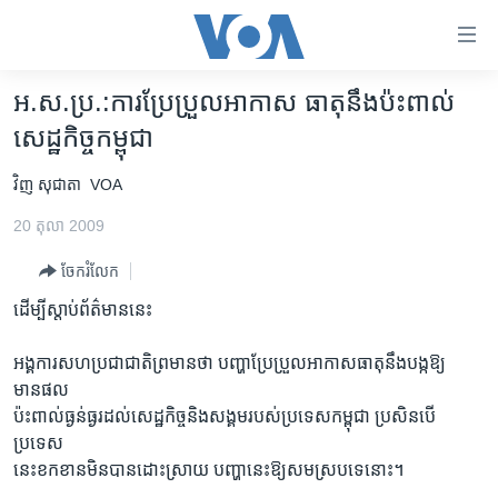
ភ្ជាប់​
ទៅ​
គេហទំព័រ​
អ.ស.ប្រ.:ការប្រែប្រួលអាកាស ធាតុនឹងប៉ះពាល់
កម្ពុជា
ទាក់ទង
សេដ្ឋកិច្ចកម្ពុជា
រំលង​
អន្តរជាតិ
និង​
វិញ សុជាតា
VOA
អាមេរិក
ចូល​
20 តុលា 2009
ទៅ​​
ចិន
ទំព័រ​
ចែករំលែក
ហេឡូវីអូអេ
ព័ត៌មាន​​
ដើម្បីស្តាប់ព័ត៌មាននេះ
តែ​
កម្ពុជាច្នៃប្រតិដ្ឋ
ម្តង
ព្រឹត្តិការណ៍ព័ត៌មាន
អង្គការសហប្រជាជាតិព្រមានថា បញ្ហាប្រែប្រួលអាកាសធាតុនឹងបង្កឱ្យ
រំលង​
មានផល
និង​
ទូរទស្សន៍ / វីដេអូ​
ប៉ះពាល់ធ្ងន់ធ្ងរដល់សេដ្ឋកិច្ចនិងសង្គមរបស់ប្រទេសកម្ពុជា ប្រសិនបើ
ចូល​
វិទ្យុ / ផតខាសថ៍
ប្រទេស
ទៅ​
នេះខកខានមិនបានដោះស្រាយ បញ្ហានេះឱ្យសមស្របទេនោះ។
ទំព័រ​
កម្មវិធីទាំងអស់