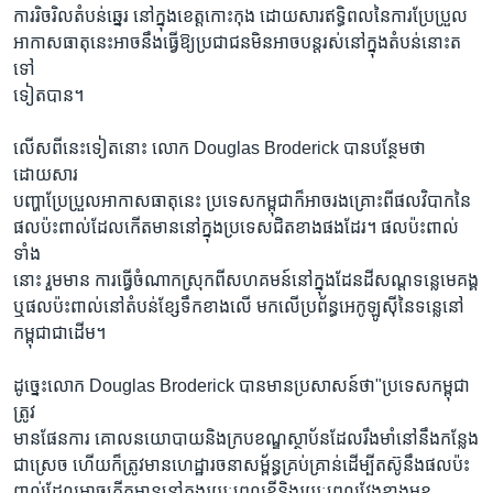
ការរិចរិលតំបន់ឆ្នេរ នៅក្នុងខេត្តកោះកុង ដោយសារឥទ្ធិពលនៃការប្រែប្រួល
អាកាសធាតុនេះអាចនឹងធ្វើឱ្យប្រជាជនមិនអាចបន្តរស់នៅក្នុងតំបន់នោះត
ទៅ
ទៀតបាន។
លើសពីនេះទៀតនោះ លោក Douglas Broderick បានបន្ថែមថា
ដោយសារ
បញ្ហាប្រែប្រួលអាកាសធាតុនេះ ប្រទេសកម្ពុជាក៏អាចរងគ្រោះពីផលវិបាកនៃ
ផលប៉ះពាល់ដែលកើតមាននៅក្នុងប្រទេសជិតខាងផងដែរ។ ផលប៉ះពាល់
ទាំង
នោះ រួមមាន ការធ្វើចំណាកស្រុកពីសហគមន៍នៅក្នុងដែនដីសណ្តទន្លេមេគង្គ
ឬផលប៉ះពាល់នៅតំបន់ខ្សែទឹកខាងលើ មកលើប្រព័ន្ធអេកូឡូស៊ីនៃទន្លេនៅ
កម្ពុជាជាដើម។
ដូច្នេះលោក Douglas Broderick បានមានប្រសាសន៍ថា"ប្រទេសកម្ពុជា
ត្រូវ
មានផែនការ គោលនយោបាយនិងក្របខណ្ឌស្ថាប័នដែលរឹងមាំនៅនឹងកន្លែង
ជាស្រេច ហើយក៏ត្រូវមានហេដ្ឋារចនាសម្ព័ន្ធគ្រប់គ្រាន់ដើម្បីតស៊ូនឹងផលប៉ះ
ពាល់ដែលអាចកើតមាននៅក្នុងរយៈពេលខ្លីនិងរយៈពេលវែងខាងមុខ