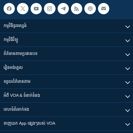
កម្មវិធី​ទូរទស្សន៍
កម្មវិធី​វិទ្យុ
ព័ត៌មាន​តាមប្រធានបទ​
រៀន​​អង់គ្លេស
ទទួល​ព័ត៌មាន​តាម
អំពី​ VOA & ទំនាក់ទំនង
គេហទំព័រ​​ទាក់ទង
ទាញយក​ App ផ្សេងៗ​របស់​ VOA