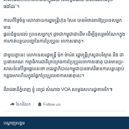
ផងដែរ"។
កាលពីថ្ងៃច័ន្ទ លោកនាយករដ្ឋមន្រ្តីហ៊ុន សែន បានអំពាវនាវឱ្យប្រទេសអ្នក
មាន
ផ្តល់ជំនួយដល់ ប្រទេសអ្នកក្រ ដូចជាកម្ពុជាជាដើម ដើម្បីចូលរួមចំណែកក្នុង
ការកាត់បន្ថយបញ្ហានៃការប្រែប្រួល អាកាសធាតុ។
ជាមួយគ្នានេះ លោកទេសរដ្ឋមន្រ្តី ម៉ុក ម៉ារ៉េត រដ្ឋមន្រ្តីក្រសួងបរិស្ថាន និង ជា
ប្រធានគណៈកម្មាធិការជាតិគ្រប់គ្រងការប្រែប្រួលអាកាសធាតុ បានមានប្រ-
សាសន៍នៅថ្ងៃអង្គារនេះថា រាជរដ្ឋាភិបាលកម្ពុជាបានចាត់វិធានការបន្តបន្ទាប់
កន្លងមកហើយក្នុងផ្នែកប្រែប្រួលអាកាសធាតុនេះ។
ពីរាជធានីភ្នំពេញ ខ្ញុំ ពេជ្រ សំណាង VOA សម្លេងសហរដ្ឋអាមេរិក៕
ចែករំលែក
Follow us
បណ្តាញ​សង្គម