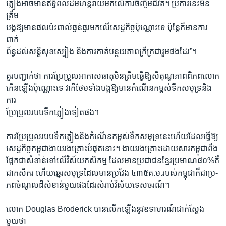
ភ្លៀងអាចមានឥទ្ធិពលដ៏មហន្តរាយមកលើការចិញ្ចឹមជីវិត។ ប្រការនេះមិន
ត្រឹម
បង្កឱ្យមានផលប៉ះពាល់ធ្ងន់ធ្ងរមកលើសេដ្ឋកិច្ចប៉ុណ្ណោះទេ ប៉ុន្តែក៏មានការ
ពាក់
ព័ន្ធដល់សន្តិសុខស្បៀង និងការកាត់បន្ថយភាពក្រីក្រជារួមផងដែរ”។
គួរបញ្ជាក់ថា ការប្រែប្រួលអាកាសធាតុមិនត្រឹមធ្វើឱ្យសីតុណ្ហភាពពិភពលោក
កើនឡើងប៉ុណ្ណោះទេ វាក៏ថែមទាំងបង្កឱ្យមានកំណើនកម្ពស់ទឹកសមុទ្រនិង
ការ
ប្រែប្រួលរបបទឹកភ្លៀងទៀតផង។
ការប្រែប្រួលរបបទឹកភ្លៀងនិងកំណើនកម្ពស់ទឹកសមុទ្រនេះហើយដែលធ្វើឱ្យ
សេដ្ឋកិច្ចកម្ពុជាងាយរងគ្រោះបំផុតនោះ។ ងាយរងគ្រោះដោយសារកម្ពុជាពឹង
ផ្អែកជាសំខាន់ទៅលើវិស័យកសិកម្ម ដែលមានប្រជាជនខ្មែរប្រមាណ៨០%គឺ
ជាកសិករ ហើយឆ្នេរសមុទ្រដែលមានប្រវែង ៤៣៥គ.ម.របស់កម្ពុជាក៏ជាប្រ-
ភពចំណូលដ៏សំខាន់មួយផងដែរសំរាប់វិស័យទេសចរណ៍។
លោក Douglas Broderick បានលើកឡើងនូវឧទាហរណ៍ជាក់ស្តែង
មួយថា