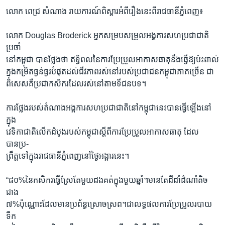
រចនា
លោក ពេជ្រ សំណាង រាយការណ៍ពិស្តារអំពីរឿងនេះពីរាជធានីភ្នំពេញ៖
សម្ព័ន្ធ​
Khmer English
រំលង​
លោក Douglas Broderick អ្នកសម្របសម្រួលអង្គការសហប្រជាជាតិ
និង​
បណ្តាញ​សង្គម
ប្រចាំ
ចូល​
នៅកម្ពុជា បានថ្លែងថា ឥទ្ធិពលនៃការប្រែប្រួលអាកាសធាតុនឹងធ្វើឱ្យប៉ះពាល់
ទៅ​
ក្នុងកម្រិតធ្ងន់ធ្ងរបំផុតដល់ជីវភាពរស់នៅរបស់ប្រជាជនកម្ពុជាភាគច្រើន ជា
កាន់​
ពិសេសគឺប្រជាកសិករដែលរស់នៅតាមទីជនបទ។
ទំព័រ​
ភាសា
ស្វែង​
ការថ្លែងរបស់តំណាងអង្គការសហប្រជាជាតិនៅកម្ពុជានេះបានធ្វើឡើងនៅ
រក
ក្នុង
វេទិកាជាតិលើកដំបូងរបស់កម្ពុជាស្តីពីការប្រែប្រួលអាកាសធាតុ ដែល
បានប្រ-
ព្រឹត្តទៅក្នុងរាជធានីភ្នំពេញនៅថ្ងៃអង្គារនេះ។
“៨០%នៃកសិករធ្វើស្រែតែមួយដងគត់ក្នុងមួយឆ្នាំ។មានតែដីដាំដំណាំតិច
ជាង
៧%ប៉ុណ្ណោះដែលមានប្រព័ន្ធស្រោចស្រព។ជាលទ្ធផលការប្រែប្រួលរបាយ
ទឹក