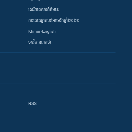
សេរីភាពសារព័ត៌មាន
ការបោះឆ្នោតនៅអាមេរិកឆ្នាំ២០២០
Khmer-English
បទវិចារណកថា
RSS