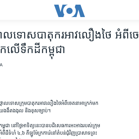
ថ្កោលទោសបាតុករអាវលឿងថៃ អំពីច
កលើទឹកដីកម្ពុជា
A
ថ្កោលទោសក្រុមបាតុករអាវលឿងថៃអំពីចេតនាអាក្រក់មក
ោយងងឹតងងុល និងខុសច្បាប់។
ិបាលកម្ពុជា នៅថ្ងៃអាទិត្យនេះបានបដិសេធការអះអាងរបស់ក្រុម
ដីទំហំ ៤,៦ គីឡូម៉ែក្រការ៉េនៅតំបន់ជុំវិញប្រាសាទព្រះ