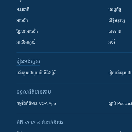
អន្តរជាតិ
សេដ្ឋកិច្ច
អាមេរិក
សិទ្ធិមនុស្ស
ខ្មែរ​នៅអាមេរិក
សុខភាព
អាស៊ីអាគ្នេយ៍
អប់រំ
រៀន​​អង់គ្លេស
អង់គ្លេស​ជាមួយ​ម៉ានី​និង​ម៉ូរី
រៀន​​​​​​អង់គ្លេ
ទទួល​ព័ត៌មាន​តាម
កម្មវិធី​ព័ត៌មាន VOA App
ស្តាប់ Podcas
អំពី​ VOA & ទំនាក់ទំនង