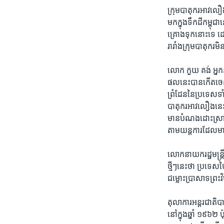
ក្រុមបាតុករអាវលឿ
មកក្នុងទឹកដីកម្ពុជ
គ្រោងទុកនោះទេ ដោ
រារាំងក្រុមបាតុករ
លោក កួយ គង់ អ្នកន
ផលនេះបានកើតចេញពី
ព្រំដែននៃប្រទេសទា
បាតុករអាវលឿងនេះ
មានបំណងដោះស្រាយប
តាមយន្តការដែលមា
លោកនាយករដ្ឋមន្ត្
ថ្មីៗនេះថា ប្រទេស
ជម្លោះប្រាសាទព្រះ
តុលាការអន្តរជាតិប
នៅក្នុងឆ្នាំ ១៩៦២ 