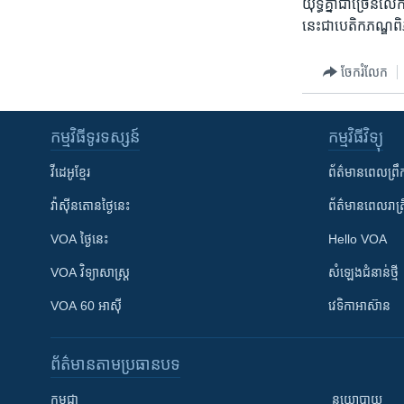
យុទ្ធគ្នាជាច្រើនល
នេះជាបេតិកភណ្ឌពិ
ចែករំលែក
កម្មវិធី​ទូរទស្សន៍
កម្មវិធី​វិទ្យុ
វីដេអូ​ខ្មែរ
ព័ត៌មាន​ពេល​ព្រឹ
វ៉ាស៊ីនតោន​ថ្ងៃ​នេះ
ព័ត៌មាន​​ពេល​រាត្រ
VOA ថ្ងៃនេះ
Hello VOA
VOA ​វិទ្យាសាស្ត្រ
សំឡេង​ជំនាន់​ថ្មី
VOA 60 អាស៊ី
វេទិកា​អាស៊ាន
ព័ត៌មាន​តាមប្រធានបទ​
កម្ពុជា
នយោបាយ