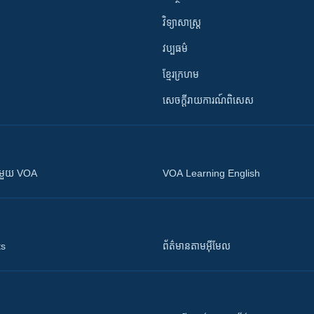
វិទ្យាសាស្រ្ត
វប្បធម៌
ខ្មែរក្រហម
សេចក្តីរាយការណ៍ពិសេស
ស​​ជាមួយ VOA
VOA Learning English
ts
ព័ត៌មាន​តាម​អ៊ីមែល