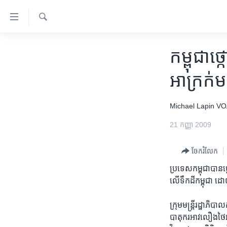
ភ្ជាប់​
ទៅ​
គេហទំព័រ​
ស្វែង​
កម្ពុជា
រក
កម្ពុជា
ទាក់ទង
អន្តរជាតិ
រំលង​
អាក្រក់ម
និង​
អាមេរិក
ចូល​
ចិន
Michael Lapin
VO
ទៅ​​
ទំព័រ​
ហេឡូវីអូអេ
21 កញ្ញា 2009
ព័ត៌មាន​​
កម្ពុជាច្នៃប្រតិដ្ឋ
តែ​
ចែករំលែក
ម្តង
ព្រឹត្តិការណ៍ព័ត៌មាន
រំលង​
ប្រទេសកម្ពុជាបាន
ទូរទស្សន៍ / វីដេអូ​
និង​
លើទឹកដីកម្ពុជា ដ
ចូល​
វិទ្យុ / ផតខាសថ៍
ទៅ​
ក្រុមមន្ត្រីរដ្ឋាភ
កម្មវិធីទាំងអស់
ទំព័រ​
បាតុករអាវលឿងថៃអំពី