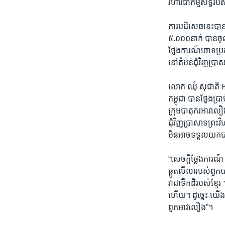
រចនា
វិហារជាកម្មសិទ្ធិ
សម្ព័ន្ធ​
រំលង​
ការបដិសេធនេះបានធ
និង​
៥.០០០នាក់ បានចូលមក
ចូល​
ថ្លែងការណ៍ចោទប្រក
ទៅ​
នៅតំបន់ជុំវិញប្រា
កាន់​
ទំព័រ​
លោក ឈុំ សុជាតិ អន
ស្វែង​
កម្ពុជា បានថ្លែងប
រក
ក្រុមបាតុករអាវលឿ
ជុំវិញប្រាសាទព្រះ
មិនអាចទទួលយកប
“សេចក្តីថ្លែងការ
ឆ្កួតលីលារបស់ពួ
វាជាទឹកដីរបស់ខ្មែរ
ហើយ។ ដូច្នេះ យើង
ពួកអាវលឿង”។