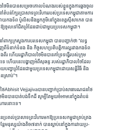
ងថៃមិនបានសម្រេចគោលបំណងរបស់ខ្លួនក្នុងការឆ្លងចូល
ានៅតំបន់ក្បែរប្រាសាទព្រះវិហាររបស់ប្រទេសកម្ពុជាតាមការ
យកងទ័ព ប៉ូលិសនិងអ្នកភូមិនៅក្នុងខេត្តស៊ីសាកេត បាន
មិនឱ្យចូលទៅជិតព្រំដែនជាប់ជាមួយប្រទេសកម្ពុជា។
ាំពាក្យក្រសួងការបរទេសកម្ពុជា បានបញ្ជាក់ថា “លទ្ធ
ទំនាក់ទំនង និង កិច្ចសហប្រតិបត្តិការល្អរវាងកងទ័ព
ំងពីរ ហើយរដ្ឋាភិបាលថៃមិនបានគាំទ្រទង្វើរបស់ក្រុម
ទេ ហើយនេះបង្ហាញអំពីសុឆន្ទៈរបស់រដ្ឋាភិបាលថៃដែល
ញ្ហាព្រំដែនជាមួយប្រទេសកម្ពុជាដោយសន្តិវិធី និង
នស្រាប់”។
រីថៃAbhisit Vejjajivaបានបញ្ជាក់ប្រាប់សាធារណជនថៃ
ថៃមិនបានបាត់បង់ទឹកដី សូម្បីតែមួយចំអាមនៅក្នុងតំបន់
វិហារនោះទេ។
ានប្រគល់ប្រាសាទព្រះវិហារមកឱ្យប្រទេសកម្ពុជាគ្រប់គ្រង
ប៉ុន្តែមនុស្សយ៉ាងតិច៧នាក់ បានស្លាប់នៅក្នុងការវាយប្រ-