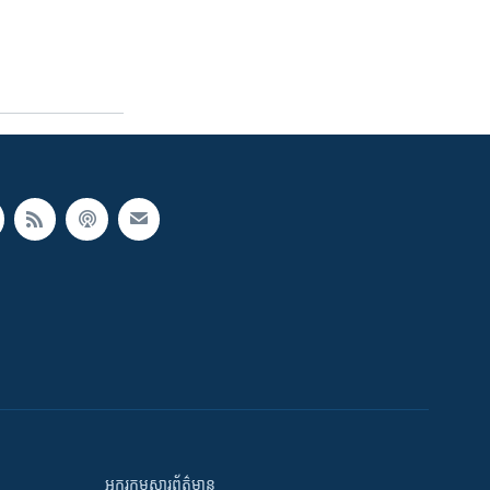
អក្ខរកម្មសារព័ត៌មាន