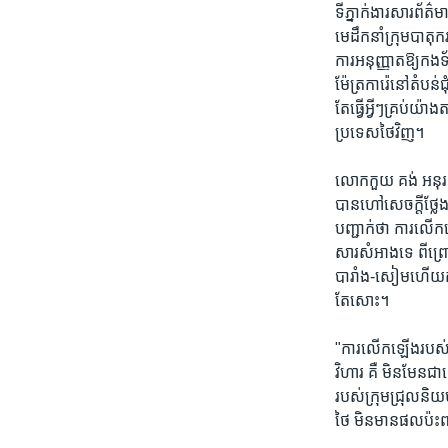
ទីភ្នាក់ងារសារ
មេដឹកនាំក្រុមបាត
ការអនុញ្ញាតឱ្យកងទ
ម៉ែត្រការ៉េនៅតំបន
តែធ្វើអ្វីៗគ្រប់យ៉
ប្រទេសថៃវិញ។
លោកកួយ គង់ អនុរដ្
បានហៅសេចក្តីថ្លែ
បញ្ជាក់ថា ការលើក
សារសំអាងទេ ពីព្រោ
បារាំង-សៀមហើយការ
តែសោះ។
"ការលើកឡើងរបស់ក្
វិហារ គឺ មិនមែនជ
របស់ក្រុមជ្រុលនិយម
ថៃ មិនមានផលប៉ះពា