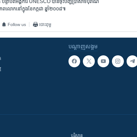
ើក បន្ទាប់ពីអង្គការ UNESCO បានចុះបញ្ជីប្រាសាទបុរាណ
ភពលោកនៅក្នុងខែកក្កដា ឆ្នាំ២០០៨៕
Follow us
បោះពុម្ព
បណ្តាញ​សង្គម
ក
ី
បរិស្ថាន