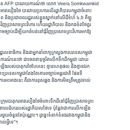
ព័ត៌មាន AFP បានរាយការណ៍ថា លោក Veera Somkwamkid
ុករអាវលឿងថៃ បានវាយប្រហារលើរដ្ឋាភិបាលកម្ពុជាចំពោះ
័ព និងប្រជាពលរដ្ឋរបស់ខ្លួនស្នាក់នៅលើដីទំហំ ៤,៦ គីឡូ
់ជុំវិញប្រាសាទព្រះវិហារ ហើយរដ្ឋាភិបាល និងកងទ័ពថៃគួរ
ាងតាមច្បាប់ដើម្បីយកតំបន់នៅជុំវិញប្រាសាទព្រះវិហារមកឱ្យ
ឋលេខាធិការ និងជាអ្នកនាំពាក្យក្រសួងការបរទេសកម្ពុជា
ងការណ៍នេះថា ជាចេតនាទុច្ចរិតលើកទឹកដីកម្ពុជា ដោយ
ឡើងរបស់បាតុករថៃបែបនេះ គ្មានហេតុផល និងគ្មានឯក
ះប្រទេសកម្ពុជាតែងតែគោរពច្បាប់អន្តរជាតិ ផែនទី
អះអាងនេះ គឺជាការខុសឆ្គង និងការមិនត្រឹមត្រូវទាល់
រុមបាតុករអាវលឿងថៃចំពោះទឹកដីនៅជុំវិញប្រាសាទព្រះ
ាគោលជំហររបស់រដ្ឋាភិបាលថៃទេ ប៉ុន្តែវាជាការលើកឡើង
មួយចំនួនតែប៉ុណ្ណោះ។ ដូច្នេះទំនាក់ទំនងរវាងកម្ពុជានិង
ល់អ្វីទេ”។