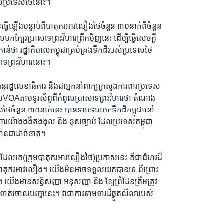
របស់ប្រទេសថៃនោះ។
្វើឡើងបន្ទាប់ពីបាតុករអាវលឿងថៃចំនួន ៣០នាក់ពីចំនួន
ក្បែរប្រាសាទព្រះវិហារព្រឹកម៉ិញនេះ ដើម្បីធ្វើសេចក្តី
ាន់ថា រដ្ឋាភិបាលកម្ពុជាគ្រប់គ្រងទឹកដីរបស់ប្រទេសថៃ
សាទព្រះវិហារនោះ។
ុរដ្ឋលេខាធិការ និងជាអ្នកនាំពាក្យក្រសួងការពារប្រទេស
្រាប់VOAតាមទូរស័ព្ទពីកំពូលប្រាសាទព្រះវិហារថា តំណាង
ងថៃចំនួន ៣០នាក់នេះ បានទាមទារយកទឹកដីកម្ពុជានៅ
វិហារយ៉ាងងងឹតងងុល និង ខុសច្បាប់ ដែលប្រទេសកម្ពុជា
ានជាដាច់ខាត។
ណ៍ ដែលគេ(ក្រុមបាតុករអាវលឿងថៃ)ប្រកាសនេះ គឺជាជំហរដ៏
កបាតុករអាវលឿង។ យើងមិនអាចទទួលយកបានទេ ពីព្រោះ
 ។ យើងមានសន្ធិសញ្ញា អនុសញ្ញា និង ខ្សែព្រំដែនត្រឹមត្រូវ
ទាត់ចោលបញ្ហានេះ។ វាជាការទាមទារដ៏ឆ្គួតលីលារបស់