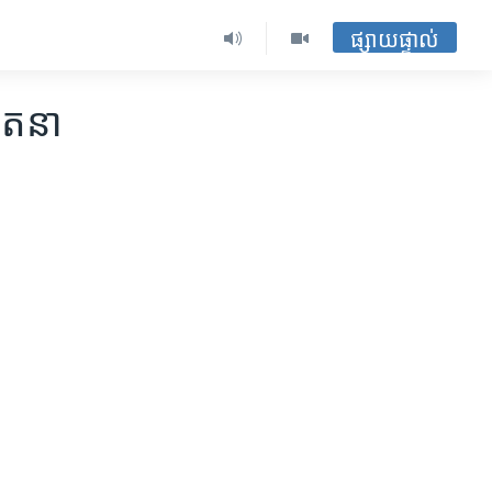
ផ្សាយផ្ទាល់
េតនា