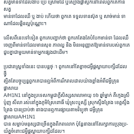
សត្វមាន់ទាដែលងាប់ ប្រើ ស្រោមដៃ ឬស្បោងផ្លាស្ទិកនៅពេលពួកគេកាន់
សត្វ
មាន់ទាដែលឈឺ ឬ ងាប់ ហើយថា ពួកគេ ទទួលទានស៊ុត ឬ សាច់មាន់ ទា
ណាដែលឆ្អិនល្អប៉ុណ្ណោះ។
លើសពីនេះទៅទៀត ពួកគេបញ្ជាក់ថា ពួកគេតែងតែបំបែកមាន់ទា ដែលឈឺ
ចេញពីមាន់ទាដែលមានសុខ ភាពល្អ និង មិនអនុញ្ញាតឱ្យមាន់ទារបស់ពួកគេ
ជួបគ្នាជាមួយមាន់ទាអ្នកផ្សេងជាដើម។
ប្រជារាស្ត្រទាំងនេះ បានបន្តថ្ា ពួកគេនៅតែខ្លាចជម្ងឺផ្តស្តាយាបក្សីដដែល
ថ្វី
ត្បិតតែបច្ចុប្បន្នពួកគេបានឮអំពីការរីករាលដាលយ៉ាងខ្លាំងអំពីជម្ងឺគ្រុន
ផ្តាសាយ
A/H1N1 នៅក្នុងប្រទេសកម្ពុជាក្តីសិស្សសាលាអាយុ ១៦ ឆ្នាំម្នាក់ គឺក្មេងស្រី
ប៉ូញ សីលា រស់នៅក្នុងភូមិស្រែពោធិ៍ ឃុំស្រះឬស្សី ស្រុកស្ទឹងត្រែង ខេត្តស្ទឹង
ត្រែង បានប្រាប់ថា នាងបានឮការផ្សាយតាមវិទ្យុថា ជម្ងឺគ្រុន
ផ្តាសាយA/H1N1
បាន សម្លាប់មនុស្សជាច្រើនក្នុងពិភពលោក ប៉ុន្តែនាងនៅតែរក្សាការប្រុងប្រ-
យ័ត្នចំពោះជម្ងឺផ្តស្តាយាបក្សីដដែល។