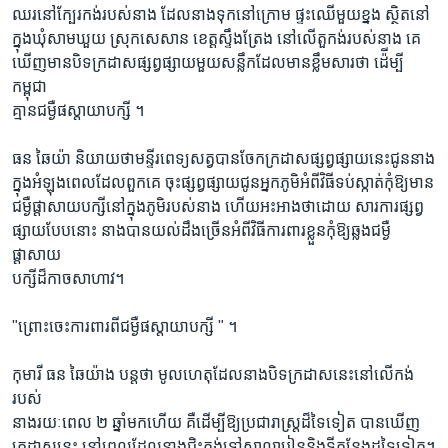
រចនា
ឈរនៅក្បែរកង់របស់នាង ដែលនាងទុកនៅក្រោម ផ្ទះឈើមួយខ្នង ស្ថិតនៅ
សម្ព័ន្ធ​
Khmer English
ក្នុងឃុំសាមឃួយ ស្រុកសេសាន ខេត្តស្ទឹងត្រែង នៅលើតួកង់របស់នាង គេ
រំលង​
ឃើញមានបិទក្រដាសផ្សព្វផ្សាយមួយសន្លឹកដែលមានខ្លឹមសារថា ដ៉ើម្បី
និង​
កម្ពុជា
បណ្តាញ​សង្គម
ចូល​
គ្មានជម្ងឺផ‏ស្តាយាបក្សី ។
ទៅ​
កាន់​
ធន ឆៃយ៉ា និយាយថាមន្ទីរពេទ្យសត្វបានចែកក្រដាសផ្សព្វផ្សាយនេះជូននាង
ទំព័រ​
ភាសា
ក្នុងអំឡុងពេលដែលពួកគេ ចុះផ្សព្វផ្សាយជូនអ្នកភូមិអំពីវិធីទប់ស្កាត់កុំឱ្យមាន
ស្វែង​
ជម្ងឺផ្តាសាយបក្សីនៅក្នុងភូមិរបស់នាង ហើយអះអាងថាដោយ សារការផ្សព្វ
រក
ផ្សាយបែបនោះ នាងបានយល់ដឹងច្រើនអំពីវិធីការពារខ្លួនកុំឱ្យឆ្លងជម្ងឺ
ផ្តាសាយ
បក្សីដ៏កាចសាហាវ។
"ព្រោះចេះការពារពីជម្ងឺផ‏ស្តាយាបក្សី " ។
កុមារី ធន ឆៃយ៉ាង បន្តថា មូលហេតុដែលនាងបិទក្រដាសនេះនៅលើកង់
របស់
នាងរយៈពេល ២ ឆ្នាំមកហើយ គឺដើម្បីឱ្យប្រជារាស្រ្តដ៏ទៃទៀត បានឃើញ
ក្រដាសនេះ នៅពេលដែលនាងជិះកង់ទៅសាលារៀននិងទីកន្លែងដទៃទៀត។