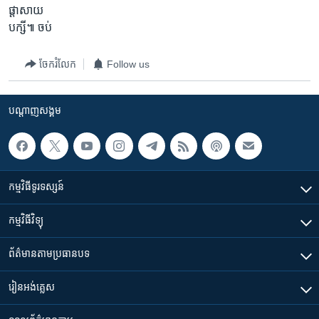
ផ្តាសាយ
បក្សី៕ ចប់
ចែករំលែក
Follow us
បណ្តាញ​សង្គម
កម្មវិធី​ទូរទស្សន៍
កម្មវិធី​វិទ្យុ
ព័ត៌មាន​តាមប្រធានបទ​
រៀន​​អង់គ្លេស