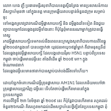
លោក ហេង ញ៉ឺ ប្រធានមន្ទីរសុខាភិបាលខេត្តស្ទឹងត្រែង មានប្រសាសន៍កាល
ពីសប្តាហ៍មុនថា នៅក្នុងខេត្ត មានក្រុមឆ្លើយតបបន្ទាន់ចំនួន៨ក្រុម សម្រាប់
ចុះ
ទៅអង្កេតស្រាវជ្រាវករណីជម្ងឺផ្តាសាយបក្សី និង ជម្ងឺឆ្លងដទៃទៀត និងជួយ
ព្យាបាលអ្នកដែលឆ្លងនូវជម្ងឺទាំងនោះ ក៏ប៉ុន្តែពុំមាននរណាម្នាក់ត្រូវបានធ្វើ
តេស្ត
រកជម្ងឺផ្តាសាយបក្សីទេមកទល់នឹងពេលនេះក្រសួងសុខាភិបាលកាលពីខែធ្នូ
ឆ្នាំ២០០៨កន្លងទៅ បានបញ្ជាក់ថា យុវជនអាយុ១៩ឆ្នាំម្នាក់ គឺជាមនុស្សទី៨
ដែលឆ្លងនូវជម្ងឺផ្តាសាយបក្សី ដែលបង្កដោយវីរុស H5N1 បន្ទាប់ពីប្រទេស
កម្ពុជា ចាប់ផ្តើមមានជម្ងឺនេះ តាំងពីដើម ឆ្នាំ ២០០៥ មក។ ក្នុង
ចំណោម៨នាក់
ដែលឆ្លងជម្ងឺនេះមាន៧នាក់បានស្លាប់បាត់បង់ជីវិតទៅហើយ។
ដោយឡែកចំពោះករណីជម្ងឺគ្រុនផ្តាសាយ A/H1N1 ដែលគេនិយមហៅថា
គ្រុនផ្តាសាយជ្រូកវិញ ជម្ងឺនេះ ទើបតែចាប់ផ្តើមកើតមាននៅក្នុង
ប្រទេសកម្ពុជា
កាលពីថ្ងៃទី ២៣ ខែមិថុនា ឆ្នាំ ២០០៩ នេះ ក៏ប៉ុន្តែវាបានកើតមាន រហូតដល់
ចំនួន២៦ករណី គិតរហូតមកដល់ដើមសប្តាហ៍នេះថ្វីត្បិតតែប្រទេសកម្ពុជា ពុំ