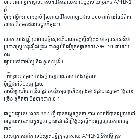
មាននរណាម្នាក់ស្លាប់បាត់បង់ជីវីតដោយសារជម្ងឺផ្តសាយប្រភេទ A/H1N1
ក្តី
ប៉ុន្តែ ជម្ងឺនេះ បានផ្តាច់ផ្តិលអាយុជីវិតមនុស្សជាង១.០០០ នាក់ នៅលើពិភព
លោក គិតមកដល់សប្តាហ៍មុន ។
លោក ហេង ញ៉ឺ ប្រធានមន្ទីរសុខាភិបាលខេត្តស្ទឹងត្រែង មានប្រសាសន៍ថា
ប្រជារាស្ត្រខេត្តស្ទឹងត្រែង បានឮអំពីជម្ងឺគ្រុនផ្តាសាយ A/H1N1 តាមរយៈ
ការ
ផ្សាយនៅតាមវិទ្យុ និង ទូរទស្សន៍។
" ព៉ីព្រោះគម្រោងយើងធ្វើ លទ្ធភាពរបស់យើង ធ្វើបាន
ប៉ុណ្ណឹងគឺទី១ផ្សព្វផ្សាយ
តាមវិទ្យុ ហើយវា នឹង ជ្រាបបន្តិចម្តងៗហើយត្រង់ថា ឱ្យវាបានភ្លាមៗ ឱ្យបាន
ច្រើន ខ្ញុំគិតថា មិនទាន់បានទេ"។
ជាមួយគ្នានេះ លោក ហេង ញ៉ឺ បានសង្កត់ធ្ងន់ថា ខាងលោកក៏បានជម្រាបទៅ
មណ្ឌលសុខភាពក្នុងមូល ដ្ឋានដែរ ដើម្បីឱ្យបន្តធ្វើការផ្សព្វផ្សាយតាមលទ្ធ
ភាព
របស់ពួកគេអំពីការទប់ស្កាត់ជម្ងឺគ្រុនផ្តាសាយ A/H1N1 និងជម្ងឺគ្រុន