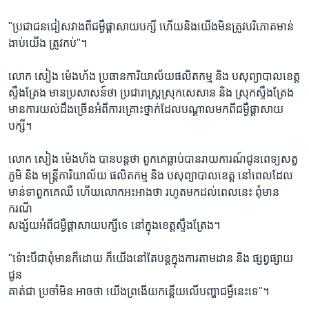
"ប្រជាជនជៀសវាងពីជម្ងឺផ្តាសាយបក្សី ហើយនិងយើងមិនត្រូវបរិភោគមាន់
ងាប់យើង ត្រូវកប់"។
លោក សៀង ម៉េងហ័ង ប្រធានការិយាល័យផលិតកម្ម និង បសុព្យាបាលខេត្ត
ស្ទឹងត្រែង មានប្រសាសន៍ថា ប្រជារាស្ត្រស្រុកសេសាន និង ស្រុកស្ទឹងត្រែង
មានការយល់ដឹងច្រើនអំពីការគ្រោះថ្នាក់ដែលបណ្តាលមកពីជម្ងឺផ្តាសាយ
បក្សី។
លោក សៀង ម៉េងហ័ង បានបន្តថា ពួកគេធ្លាប់បានរាយការណ៍ជូនពេទ្យសត្វ
ភូមិ និង មន្ត្រីការិយាល័យ ផលិតកម្ម និង បសុព្យាបាលខេត្ត នៅពេលដែល
មាន់ទាពួកគេឈឺ ហើយលោកអះអាងថា រហូតមកដល់ពេលនេះ ពុំមាន
ករណី
សង្ស័យអំពីជម្ងឺផ្តាសាយបក្សីទេ នៅក្នុងខេត្តស្ទឹងត្រែង។
"ទ៉ោះបីជាពុំមានក៏ដោយ ក៏យើងនៅតែបន្តក្នុងការតាមដាន និង ផ្សព្វផ្សាយ
ជូន
គាត់ជា ប្រចាំមិន អាចថា យើងព្រងើយកន្តើយលើបញ្ហាជម្ងឺនេះទេ"។