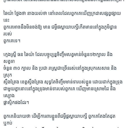
ឆៃយ៉ា ថ្លែងថា នាងយល់ថា នៅពេលដែលពួកគេឃើញក្រដាសផ្សព្វផ្សាយ
នេះ
ពួកគេអាចនឹងមិនចង់ឱ្យ មាន ជម្ងឺផ‏ស្តាយាបក្សីកើតមាននៅក្នុងភូមិដ្ឋាន
របស់
ពួកគេទេ។
ក្មេងស្រ្តី ធន ឆៃយ៉ា ដែលបច្ចុប្បន្នចិញ្ចឹមសត្វមាន់ចំនួន១២ក្បាល និង
សត្វទា
ចំនួន ៣០ ក្បាល និង ប្រជា រាស្រ្តជាច្រើនរស់នៅក្នុងស្រុកសេសាន និង
ស្រុក
ស្ទឹងត្រែង ខេត្តស្ទឹងត្រែង សុទ្ធតែចិញ្ចឹមមាន់ទារបស់ខ្លួន ដោយដាក់ក្នុងទ្រុង
ជាមួយគ្នានោះនៅក្នុងទ្រុងមាន់ទារបស់ពួកគេ ឃើញមានស្រោមដៃ និង
ស្បោង
ផ្លាស្ទិកផងដែរ។
ពួកគេនិយាយថា ដើម្បីការពារខ្លួនពីជម្ងឺផ្តស្តាយាបក្សី ពួកគេតែងតែដុត
ឬកប់