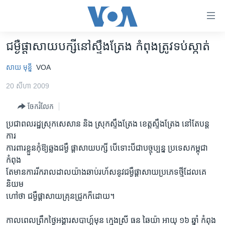
ភ្ជាប់​
ទៅ​
គេហទំព័រ​
ជម្ងឺផ្តាសាយបក្សីនៅស្ទឹងត្រែង កំពុងត្រូវទប់ស្កាត់
កម្ពុជា
ទាក់ទង
សាយ មុន្នី
VOA
រំលង​
អន្តរជាតិ
និង​
20 សីហា 2009
អាមេរិក
ចូល​
ទៅ​​
ចែករំលែក
ចិន
ទំព័រ​
ប្រជាពលរដ្ឋស្រុកសេសាន និង ស្រុកស្ទឹងត្រែង ខេត្តស្ទឹងត្រែង នៅតែបន្ត
ហេឡូវីអូអេ
ព័ត៌មាន​​
ការ
តែ​
កម្ពុជាច្នៃប្រតិដ្ឋ
ការពារខ្លួនកុំឱ្យឆ្លងជម្ងឺ ផ្តាសាយបក្សី បើទោះបីជាបច្ចុប្បន្ន ប្រទេសកម្ពុជា
ម្តង
កំពុង
ព្រឹត្តិការណ៍ព័ត៌មាន
រំលង​
តែមានការរីករាលដាលយ៉ាងឆាប់រហ័សនូវជម្ងឺផ្តាសាយប្រភេទថ្មីដែលគេ
និង​
ទូរទស្សន៍ / វីដេអូ​
និយម
ចូល​
ហៅថា ជម្ងឺផ្តាសាយគ្រុនជ្រូកក៏ដោយ។
វិទ្យុ / ផតខាសថ៍
ទៅ​
ទំព័រ​
កម្មវិធីទាំងអស់
កាលពេលព្រឹកថ្ងៃអង្គារសបា‏ហ្ត៍មុន ក្មេងស្រី ធន ឆៃយ៉ា អាយុ ១៦ ឆ្នាំ កំពុង