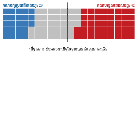
គណបក្ស​ប្រជាធិបតេយ្យ:
23
គណបក្ស​សាធារណរដ្ឋ:
42
ព្រឹទ្ធសភា៖ ៥១​អាសនៈ​ដើម្បី​ទទួល​បាន​សំឡេង​ភាគ​ច្រើន