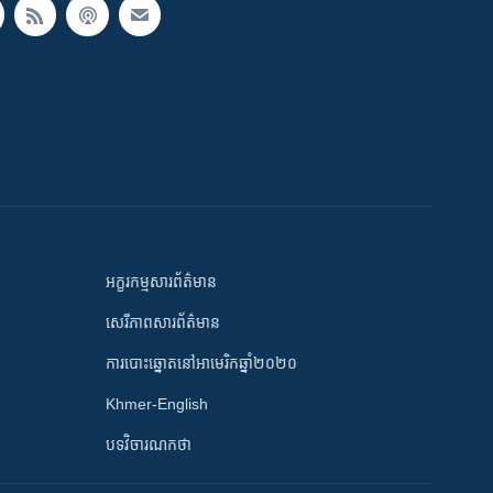
អក្ខរកម្មសារព័ត៌មាន
សេរីភាពសារព័ត៌មាន
ការបោះឆ្នោតនៅអាមេរិកឆ្នាំ២០២០
Khmer-English
បទវិចារណកថា