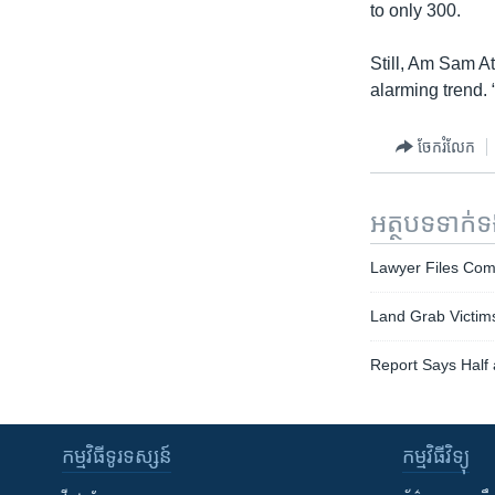
to only 300.
Still, Am Sam A
alarming trend. “
ចែករំលែក
អត្ថបទ​ទាក់
Lawyer Files Comp
Land Grab Victim
Report Says Half 
កម្មវិធី​ទូរទស្សន៍
កម្មវិធី​វិទ្យុ