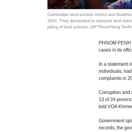
Cambodian land eviction victims and Buddhist
2014. They demanded to released land activis
jailing of land activists. (AP Photo/Heng Sinith
PHNOM PENH
cases in its off
In a statement 
individuals, had
complaints in 2
Corruption and 
13 of 24 provin
told VOA Khmer
Government spo
records, the go