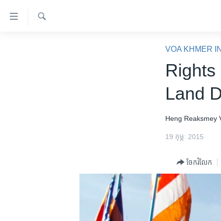
ភ្ជាប់​
ទៅ​
គេហទំព័រ​
ស្វែង​
កម្ពុជា
រក
VOA KHMER I
ទាក់ទង
អន្តរជាតិ
Rights
រំលង​
និង​
អាមេរិក
Land D
ចូល​
ចិន
ទៅ​​
ទំព័រ​
ហេឡូវីអូអេ
Heng Reaksmey
ព័ត៌មាន​​
កម្ពុជាច្នៃប្រតិដ្ឋ
19 កុម្ភៈ 2015
តែ​
ម្តង
ព្រឹត្តិការណ៍ព័ត៌មាន
ចែករំលែក
រំលង​
ទូរទស្សន៍ / វីដេអូ​
និង​
ចូល​
វិទ្យុ / ផតខាសថ៍
ទៅ​
កម្មវិធីទាំងអស់
ទំព័រ​