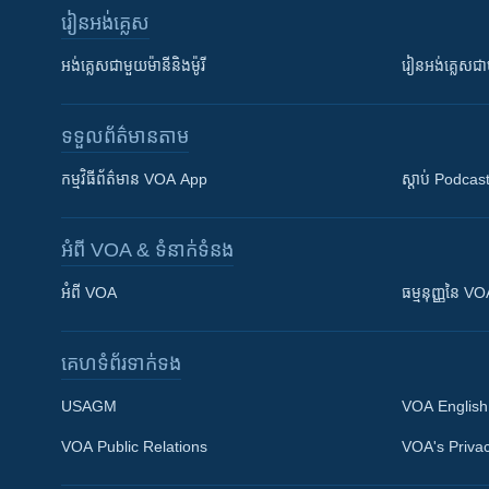
រៀន​​អង់គ្លេស
អង់គ្លេស​ជាមួយ​ម៉ានី​និង​ម៉ូរី
រៀន​​​​​​អង់គ្លេ
ទទួល​ព័ត៌មាន​តាម
កម្មវិធី​ព័ត៌មាន VOA App
ស្តាប់ Podcas
អំពី​ VOA & ទំនាក់ទំនង
អំពី​ VOA
ធម្មនុញ្ញ​នៃ V
គេហទំព័រ​​ទាក់ទង
USAGM
VOA English
VOA Public Relations
VOA's Privac