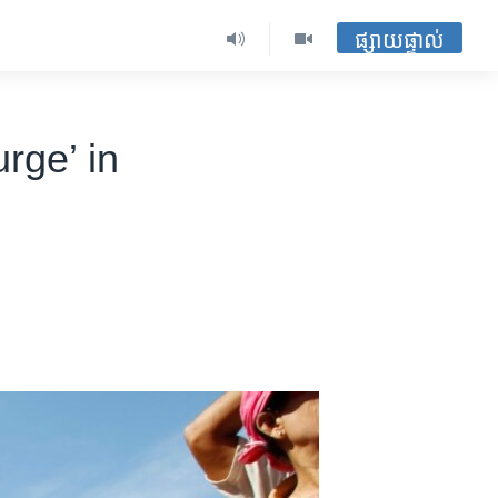
ផ្សាយផ្ទាល់
rge’ in