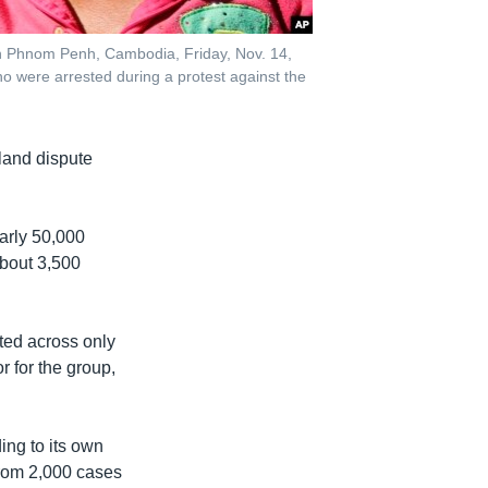
 in Phnom Penh, Cambodia, Friday, Nov. 14,
o were arrested during a protest against the
 land dispute
arly 50,000
 about 3,500
ted across only
 for the group,
ng to its own
from 2,000 cases