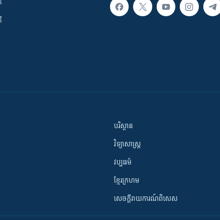
ក
ី
បរិស្ថាន
វិទ្យាសាស្រ្ត
វប្បធម៌
ខ្មែរក្រហម
សេចក្តីរាយការណ៍ពិសេស