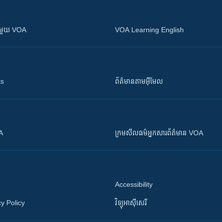
ស​​ជាមួយ VOA
VOA Learning English
ts
ព័ត៌មាន​តាម​អ៊ីមែល
OA
ក្រម​​​សីលធម៌​​​អ្នក​​​សារព័ត៌មាន VOA
Accessibility
y Policy
វិទ្យុ​អាស៊ី​សេរី