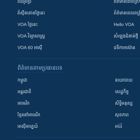
វីដេអូ​ខ្មែរ
ព័ត៌មាន​ពេល​ព្រឹ
វ៉ាស៊ីនតោន​ថ្ងៃ​នេះ
ព័ត៌មាន​​ពេល​រាត្រ
VOA ថ្ងៃនេះ
Hello VOA
VOA ​វិទ្យាសាស្ត្រ
សំឡេង​ជំនាន់​ថ្មី
VOA 60 អាស៊ី
វេទិកា​អាស៊ាន
ព័ត៌មាន​តាមប្រធានបទ​
កម្ពុជា
នយោបាយ
អន្តរជាតិ
សេដ្ឋកិច្ច
អាមេរិក
សិទ្ធិមនុស្ស
ខ្មែរ​នៅអាមេរិក
សុខភាព
អាស៊ីអាគ្នេយ៍
អប់រំ