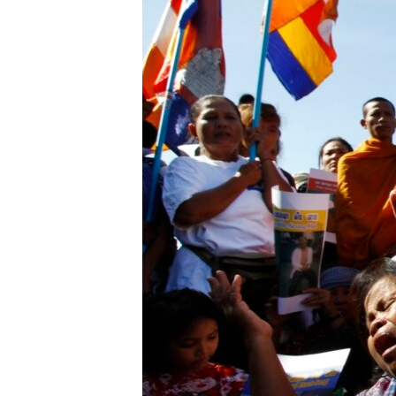
រចនា
សម្ព័ន្ធ​
រំលង​
និង​
ចូល​
ទៅ​
កាន់​
ទំព័រ​
ស្វែង​
រក