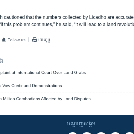
th cautioned that the numbers collected by Licadho are accurate
If this problem continues,” he said, “it will lead to a land revoluti
Follow us
បោះពុម្ព
ទង
laint at International Court Over Land Grabs
s Vow Continued Demonstrations
a Million Cambodians Affected by Land Disputes
បណ្តាញ​សង្គម