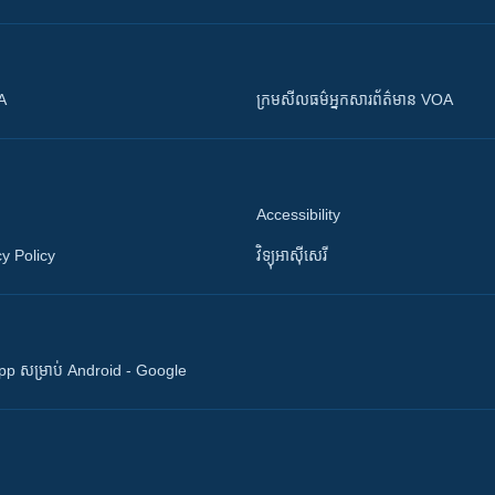
OA
ក្រម​​​សីលធម៌​​​អ្នក​​​សារព័ត៌មាន VOA
Accessibility
y Policy
វិទ្យុ​អាស៊ី​សេរី
 App សម្រាប់ Android - Google