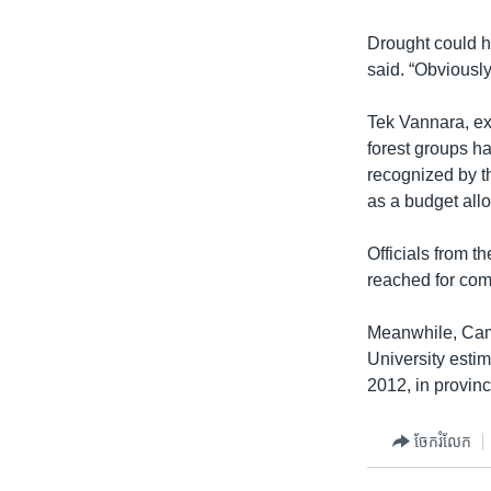
Drought could h
said. “Obviously
Tek Vannara, ex
forest groups ha
recognized by th
as a budget allo
Officials from t
reached for co
Meanwhile, Camb
University estim
2012, in provin
ចែករំលែក