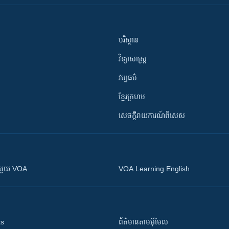
បរិស្ថាន
វិទ្យាសាស្រ្ត
វប្បធម៌
ខ្មែរក្រហម
សេចក្តីរាយការណ៍ពិសេស
ស​​ជាមួយ VOA
VOA Learning English
ts
ព័ត៌មាន​តាម​អ៊ីមែល