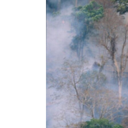
រចនា
សម្ព័ន្ធ​
រំលង​
និង​
ចូល​
ទៅ​
កាន់​
ទំព័រ​
ស្វែង​
រក