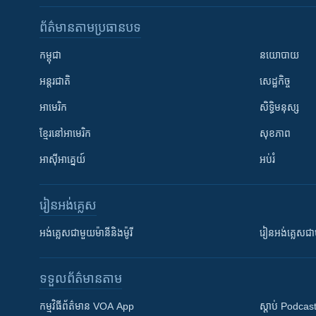
ព័ត៌មាន​តាមប្រធានបទ​
កម្ពុជា
នយោបាយ
អន្តរជាតិ
សេដ្ឋកិច្ច
អាមេរិក
សិទ្ធិមនុស្ស
ខ្មែរ​នៅអាមេរិក
សុខភាព
អាស៊ីអាគ្នេយ៍
អប់រំ
រៀន​​អង់គ្លេស
អង់គ្លេស​ជាមួយ​ម៉ានី​និង​ម៉ូរី
រៀន​​​​​​អង់គ្លេ
ទទួល​ព័ត៌មាន​តាម
កម្មវិធី​ព័ត៌មាន VOA App
ស្តាប់ Podcas