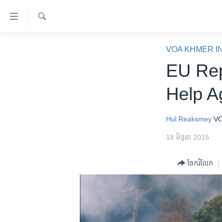
ភ្ជាប់​
ទៅ​
គេហទំព័រ​
ស្វែង​
កម្ពុជា
រក
VOA KHMER I
ទាក់ទង
អន្តរជាតិ
EU Rep
រំលង​
និង​
អាមេរិក
Help A
ចូល​
ចិន
ទៅ​​
ទំព័រ​
ហេឡូវីអូអេ
Hul Reaksmey
VO
ព័ត៌មាន​​
កម្ពុជាច្នៃប្រតិដ្ឋ
18 មិថុនា 2015
តែ​
ម្តង
ព្រឹត្តិការណ៍ព័ត៌មាន
ចែករំលែក
រំលង​
ទូរទស្សន៍ / វីដេអូ​
និង​
ចូល​
វិទ្យុ / ផតខាសថ៍
ទៅ​
កម្មវិធីទាំងអស់
ទំព័រ​