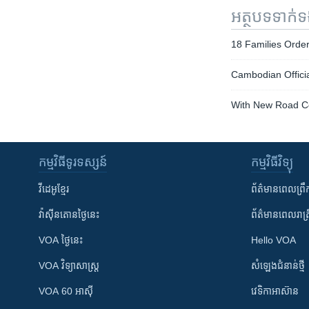
អត្ថបទ​ទាក់
18 Families Orde
Cambodian Official
With New Road 
កម្មវិធី​ទូរទស្សន៍
កម្មវិធី​វិទ្យុ
វីដេអូ​ខ្មែរ
ព័ត៌មាន​ពេល​ព្រឹ
វ៉ាស៊ីនតោន​ថ្ងៃ​នេះ
ព័ត៌មាន​​ពេល​រាត្រ
VOA ថ្ងៃនេះ
Hello VOA
VOA ​វិទ្យាសាស្ត្រ
សំឡេង​ជំនាន់​ថ្មី
VOA 60 អាស៊ី
វេទិកា​អាស៊ាន