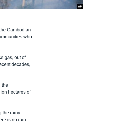
 the Cambodian
 communities who
e gas, out of
recent decades,
 the
ion hectares of
g the rainy
re is no rain.