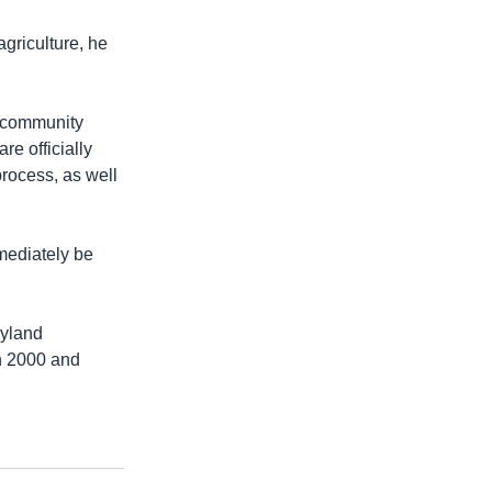
griculture, he
0 community
re officially
process, as well
mmediately be
ryland
en 2000 and