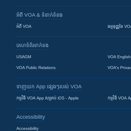
អំពី​ VOA & ទំនាក់ទំនង
អំពី​ VOA
ធម្មនុញ្ញ​នៃ V
គេហទំព័រ​​ទាក់ទង
USAGM
VOA English
VOA Public Relations
VOA's Privac
ទាញយក​ App ផ្សេងៗ​របស់​ VOA
Khmer English
កម្មវិធី​ VOA App សម្រាប់ iOS - Apple
កម្មវិធី​ VOA
បណ្តាញ​សង្គម
Accessibility
Accessibility
ភាសា