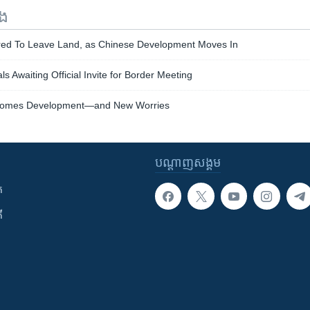
ទង
red To Leave Land, as Chinese Development Moves In
s Awaiting Official Invite for Border Meeting
Comes Development—and New Worries
បណ្តាញ​សង្គម
ក
ី