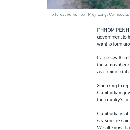
The forest burns near Prey Long, Cambodia, 
PHNOM PENH
government to h
want to form gro
Large swaths of
the atmosphere.
as commercial d
Speaking to re
Cambodian gover
the country’s for
Cambodia is alre
season, he said.
We all know that