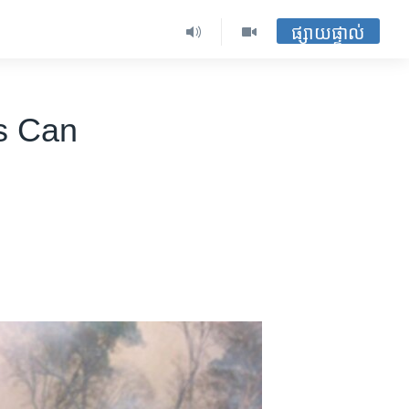
ផ្សាយផ្ទាល់
s Can