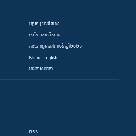
អក្ខរកម្មសារព័ត៌មាន
សេរីភាពសារព័ត៌មាន
ការបោះឆ្នោតនៅអាមេរិកឆ្នាំ២០២០
Khmer-English
បទវិចារណកថា
RSS