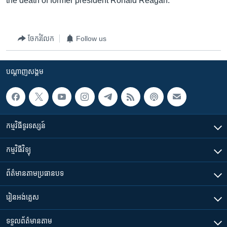
the death of former president Ronald Reagan.
រចនា
សម្ព័ន្ធ​
Khmer English
រំលង​
និង​
ចែករំលែក
Follow us
បណ្តាញ​សង្គម
ចូល​
ទៅ​
បណ្តាញ​សង្គម
កាន់​
ទំព័រ​
ភាសា
ស្វែង​
រក
កម្មវិធី​ទូរទស្សន៍
កម្មវិធី​វិទ្យុ
ព័ត៌មាន​តាមប្រធានបទ​
រៀន​​អង់គ្លេស
ទទួល​ព័ត៌មាន​តាម