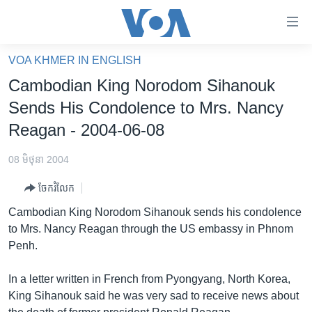
ភ្ជាប់​
ទៅ​
គេហទំព័រ​
VOA KHMER IN ENGLISH
កម្ពុជា
ទាក់ទង
Cambodian King Norodom Sihanouk
រំលង​
អន្តរជាតិ
Sends His Condolence to Mrs. Nancy
និង​
អាមេរិក
Reagan - 2004-06-08
ចូល​
ទៅ​​
ចិន
08 មិថុនា 2004
ទំព័រ​
ហេឡូវីអូអេ
ព័ត៌មាន​​
ចែករំលែក
តែ​
កម្ពុជាច្នៃប្រតិដ្ឋ
Cambodian King Norodom Sihanouk sends his condolence
ម្តង
ព្រឹត្តិការណ៍ព័ត៌មាន
to Mrs. Nancy Reagan through the US embassy in Phnom
រំលង​
Penh.
និង​
ទូរទស្សន៍ / វីដេអូ​
ចូល​
វិទ្យុ / ផតខាសថ៍
In a letter written in French from Pyongyang, North Korea,
ទៅ​
King Sihanouk said he was very sad to receive news about
ទំព័រ​
កម្មវិធីទាំងអស់