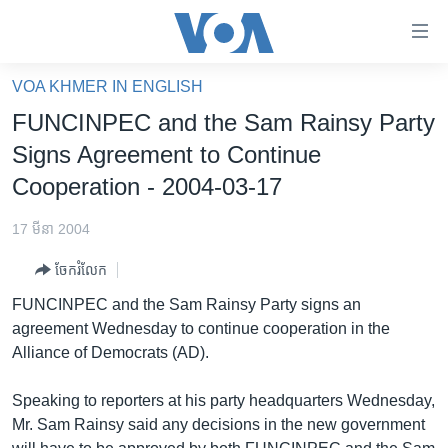
ភ្ជាប់​
ទៅ​
គេហទំព័រ​
VOA KHMER IN ENGLISH
កម្ពុជា
ទាក់ទង
FUNCINPEC and the Sam Rainsy Party
រំលង​
អន្តរជាតិ
Signs Agreement to Continue
និង​
អាមេរិក
Cooperation - 2004-03-17
ចូល​
ទៅ​​
ចិន
17 មីនា 2004
ទំព័រ​
ហេឡូវីអូអេ
ព័ត៌មាន​​
ចែករំលែក
តែ​
កម្ពុជាច្នៃប្រតិដ្ឋ
FUNCINPEC and the Sam Rainsy Party signs an
ម្តង
ព្រឹត្តិការណ៍ព័ត៌មាន
agreement Wednesday to continue cooperation in the
រំលង​
Alliance of Democrats (AD).
និង​
ទូរទស្សន៍ / វីដេអូ​
ចូល​
វិទ្យុ / ផតខាសថ៍
Speaking to reporters at his party headquarters Wednesday,
ទៅ​
Mr. Sam Rainsy said any decisions in the new government
ទំព័រ​
កម្មវិធីទាំងអស់