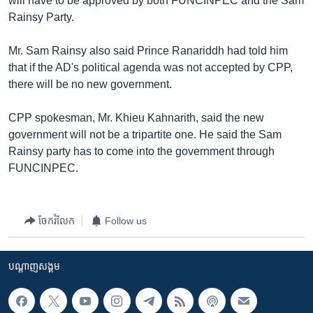
will have to be approved by both FUNCINPEC and the Sam
រចនា
Rainsy Party.
សម្ព័ន្ធ​
Khmer English
រំលង​
Mr. Sam Rainsy also said Prince Ranariddh had told him
និង​
បណ្តាញ​សង្គម
that if the AD's political agenda was not accepted by CPP,
ចូល​
there will be no new government.
ទៅ​
កាន់​
CPP spokesman, Mr. Khieu Kahnarith, said the new
ទំព័រ​
ភាសា
government will not be a tripartite one. He said the Sam
ស្វែង​
Rainsy party has to come into the government through
រក
FUNCINPEC.
ចែករំលែក
Follow us
បណ្តាញ​សង្គម