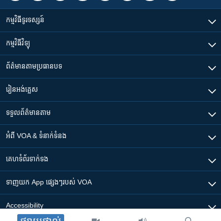
កម្មវិធី​ទូរទស្សន៍
កម្មវិធី​វិទ្យុ
ព័ត៌មាន​តាមប្រធានបទ​
រៀន​​អង់គ្លេស
ទទួល​ព័ត៌មាន​តាម
អំពី​ VOA & ទំនាក់ទំនង
គេហទំព័រ​​ទាក់ទង
ទាញយក​ App ផ្សេងៗ​របស់​ VOA
Accessibility
ផ្សាយផ្ទាល់