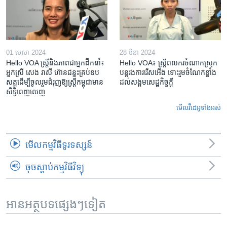
01 មេសា 2024
28 មីនា 2024
Hello VOA ស្ត្រីនិងភាពជាអ្នកដឹកនាំ៖
Hello VOA៖ ស្រ្តីពលករចំណាកស្រុក
អ្នកស្រី សេង រាសី ហ៊ានជន្នះគ្រប់ឧប
បន្តរងការរើសអើង ទោះរួមចំណែកខ្លាំង
សគ្គដើម្បីចូលរួមជំរុញឱ្យស្រ្តីកម្ពុជាមាន
ដល់សង្គមសេដ្ឋកិច្ចក្តី
សិទ្ធិពេញលេញ
មើល​វីដេអូ​ទាំង​អស់
មើល​កម្មវិធី​ទូរទស្សន៍
ចុចស្តាប់កម្មវិធីវិទ្យុ
អានអត្ថបទផ្សេងៗទៀត