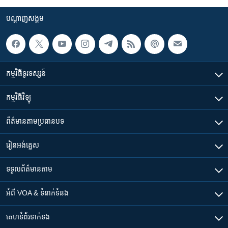
បណ្តាញ​សង្គម
កម្មវិធី​ទូរទស្សន៍
កម្មវិធី​វិទ្យុ
ព័ត៌មាន​តាមប្រធានបទ​
រៀន​​អង់គ្លេស
ទទួល​ព័ត៌មាន​តាម
អំពី​ VOA & ទំនាក់ទំនង
គេហទំព័រ​​ទាក់ទង