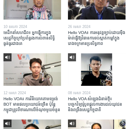
10 ឧសភា 2024
26 មេសា 2024
មេដឹកនាំសហជីព៖ អ្នកធ្វើការក្នុង
Hello VOA៖ ការអនុវត្ត​ច្បាប់​ដោយ​ម៉ឺង
សេដ្ឋកិច្ចក្រៅប្រព័ន្ធរងការបំពានសិទ្ធិ
ម៉ាត់​ធ្វើ​ឱ្យ​វិធានការ​ទប់ស្កាត់​កម្តៅ​ក្នុង​
ធ្ងន់ធ្ងរជាងគេ
រោងចក្រ​មាន​ប្រសិទ្ធភាព​​
12 មេសា 2024
08 មេសា 2024
Hello VOA៖ ការ​វិនិយោគ​តាម​ទម្រង់ ​
Hello VOA សំឡេង​ជំនាន់​ថ្មី៖
BOT​ មាន​ផល​ប្រយោជន៍​ច្រើន ប៉ុន្តែ​
បច្ចេកវិទ្យា​រ៉ូបូត​ផ្តល់​ការងារ​ដល់​យុវជន
កម្ពុជា​ត្រូវ​ពិចារណា​លើ​ចំណុច​មួយ​ចំនួន
និង​ពង្រឹង​​សេដ្ឋកិច្ច​ជាតិ​​​​​​