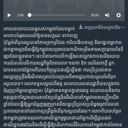
រចនា
No media source currently available
សម្ព័ន្ធ​
Khmer English
រំលង​
0:00
30:56
និង​
បណ្តាញ​សង្គម
ទាញ​យក​ពី​តំណភ្ជាប់​ដើម
ចូល​
គោលនយោបាយ​ពន្ធ​របស់​កម្ពុជា​ដែល​ទម្លាក់​
ទៅ​
មក​ទាប​បំផុត​បាន​នាំ​ឱ្យ​​មាន​លក្ខណៈ​ទាក់​ទាញ​​​
កាន់​
ប៉ុន្តែ​អំពើ​ពុករលួយ​នៅ​តាម​ច្រក​​ព្រំដែន​ ការិយាធិបតេយ្យ និង​កង្វះតម្លាភាព​
ទំព័រ​
ជា​កត្តា​ចម្បងមិន​ធ្វើ​ឱ្យ​កម្ពុជា​សម្រេច​បាន​ការរីកចម្រើន​តាម​សក្តានុពល​នៃ​ទី
ភាសា
ស្វែង​
ផ្សារ​ដែល​ខ្លួន​មាន។ នេះ​បើ​តាម​ការ​លើកឡើង​របស់​អ្នក​ឯកទេស​និង​របាយ
រក
ការណ៍​របស់​វេទិការ​សេដ្ឋកិច្ច​ពិភពលោក។​ លោក ឱក សេរីសោភក្តិ៍ អ្នក​
ឯកទេស​ខាងផ្នែក​អភិបាល​កិច្ច​ល្អ​បាន​ស្នើ​ឡើង​ថា ការ​ប្រើ​ប្រាស់​តាម​
អនឡាញ​ឬអ៊ីនធឺណិត​សម្រាប់​បំពេញ​បទ​គឺ​អាច​ជួយ​​​កាត់​បន្ថយ​អំពើ​ពុក
រលួយ​បាន។ លោក​ទទួល​ស្គាល់​ពី​ឆន្ទៈ​នយោបាយ​របស់​រដ្ឋាភិបាល​ក្នុង​ការ​
ជំរុញ​ប្រព័ន្ធ​អនឡាញ​នេះ ប៉ុន្តែ​វា​មាន​គម្លាត​គ្នា​រវាង​ឆន្ទៈ​នយោបាយ​និង​ការ​
អនុវត្ត​ជាក់​ស្តែង​ដោយសារ​តែ​ប្រព័ន្ធ​អ៊ីនធឺណិត​នៅ​កម្ពុជា​មាន​ល្បឿន​យឺត​
ខ្លាំង​ដែល​ធ្វើ​ឱ្យ​​អ្នក​ជំនួញ​ធុញទ្រាន់​និង​បន្ត​ប្រើប្រាស់​ប្រព័ន្ធ​ធម្មតា​ដែល​ជា​
ប្រភព​ឈាន​ទៅ​ដល់​ការ​ប្រព្រឹត្ត​អំពើ​ពុករលួយ​ដដែល។ លោក​ក៏​បាន​បន្ថែម​
ថា​កម្ពុជា​ត្រូវ​មាន​តុលាការ​ពាណិជ្ជកម្ម​មួយ​ដោយ​ឡែក​ដើម្បី​ជួយ​ដល់​
ពាណិជ្ជករ​ផង​ដែរ​និង​​ដើម្បី​​ធ្វើ​ឱ្យ​បរិយាកាស​វិនិយោគ​នៅ​កម្ពុជា​កាន់​តែ​មាន​