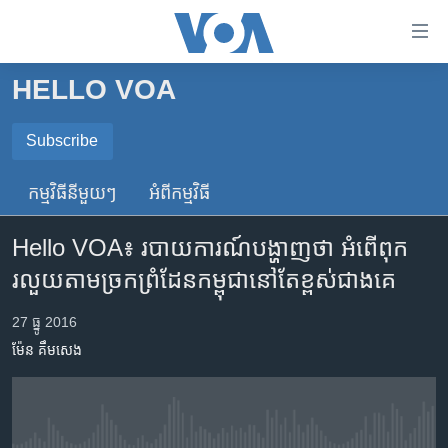
ភ្ជាប់​
ទៅ​
គេហទំព័រ​
HELLO VOA
កម្ពុជា
ទាក់ទង
រំលង​
អន្តរជាតិ
Subscribe
និង​
SUBSCRIBE
អាមេរិក
ចូល​
កម្មវិធី​នីមួយៗ
អំពី​កម្មវិធី​
ទៅ​​
ចិន
ទទួល​​​សេវា​​​ Podcast
ទំព័រ​
Hello VOA៖ របាយការណ៍​បង្ហាញ​ថា​ អំពើពុក
ហេឡូវីអូអេ
ព័ត៌មាន​​
រលួយ​តាម​ច្រកព្រំដែន​កម្ពុជា​នៅ​តែ​​ខ្ពស់​ជាង​គេ
តែ​
កម្ពុជាច្នៃប្រតិដ្ឋ
ម្តង
ព្រឹត្តិការណ៍ព័ត៌មាន
27 ធ្នូ 2016
រំលង​
ម៉ែន គឹមសេង
និង​
ទូរទស្សន៍ / វីដេអូ​
ចូល​
វិទ្យុ / ផតខាសថ៍
ទៅ​
ទំព័រ​
កម្មវិធីទាំងអស់