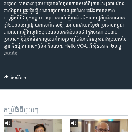
លក្ខណៈ​ទាក់ទាញ​ព្រោះ​អវត្តមាន​នៃ​តុលាការ​នេះ​នាំ​ឱ្យ​ការ​ដោះស្រាយ​វិវាទ​
ពាណិជ្ជកម្ម​ត្រូវ​ធ្វើឡើង​ដោយ​តុលាការ​ធម្មតា​ដែល​គេ​ដឹង​ថា​​មាន​ភាព​
អយុត្តិធម៌​និង​ពុករលួយ។ របាយការណ៍​ថ្មី​របស់​វេទិការ​សេដ្ឋកិច្ច​ពិភពលោក​
ឆ្នាំ​២០១៦​ចេញផ្សាយកាលពីពេល​ថ្មីៗ​នេះ បាន​វាយ​តម្លៃ​ថា ប្រទេស​កម្ពុជា​
បាន​ឈាន​ឡើង​ល្អ​ជាង​មុន​៤លេខ​មកដល់​លេខ​៩៨ក្នុង​ចំណោម​១៣៦​
ប្រទេស។ ប៉ុន្តែ​អំពើ​ពុករលួយ​នៅតាម​ច្រក​ព្រំដែន​នៅ​តែ​ខ្ពស់ជាង​ប្រទេស​ថៃ
ឡាវ និង​វៀតណាម។(ម៉ែន គឹមសេង, Hello VOA, វ៉ាស៊ីនតោន, ២៦ ធ្នូ
២០១៦)
ចែករំលែក
កម្មវិធី​នីមួយៗ