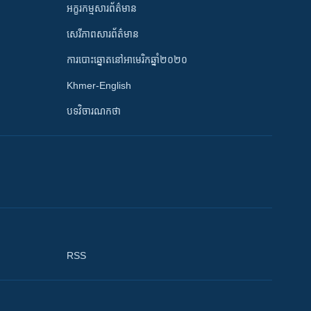
អក្ខរកម្មសារព័ត៌មាន
សេរីភាពសារព័ត៌មាន
ការបោះឆ្នោតនៅអាមេរិកឆ្នាំ២០២០
Khmer-English
បទវិចារណកថា
RSS