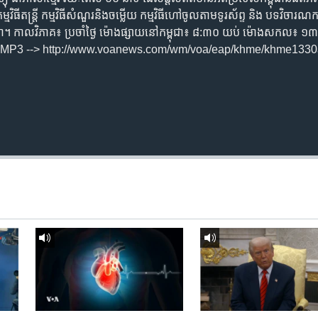
វិធី​តន្ត្រី ​កម្មវិធី​សំណួរ​និង​ចម្លើយ​ កម្ម​វិធី​ហៅ​ចូល​តាម​ទូរ​ស័ព្ទ ​និង បទ​វិចារណកថ
ម្ពុជា។ កាល​វិភាគ៖ ប្រចាំ​ថ្ងៃ ម៉ោង​ផ្សាយ​នៅ​កម្ពុជា៖ ៨:៣០ យប់ ម៉ោង​សកល
ង​ជា MP3 --> http://www.voanews.com/wm/voa/eap/khme/khme1330