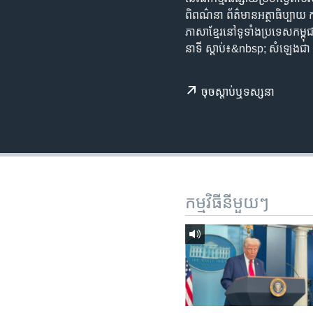
រចនា
ពិពណ៌នា ព័ត៌មាន​អត្ថា​ធិប្បាយ​ កម្ម​
សម្ព័ន្ធ​
ភាសា​ខ្មែរ​នៅ​ទូទាំង​ប្រទេស​ក
រំលង​
នាទី ស្តាប់​៖&nbsp; សំឡេ
និង​
ចូល​
ទៅ​
ចុច​​ស្តាប់​ឬ​ទស្សនា
កាន់​
ទំព័រ​
ស្វែង​
រក
កម្មវិធី​នីមួយៗ