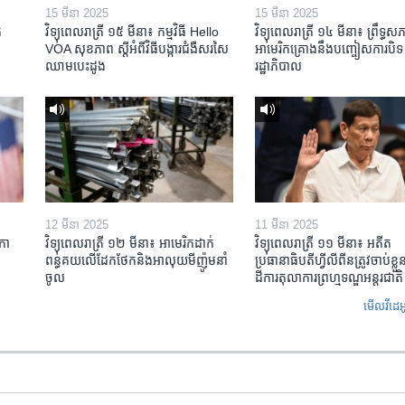
15 មីនា 2025
15 មីនា 2025
​
វិទ្យុពេលរាត្រី ១៥ មីនា៖ កម្មវិធី ​Hello
វិទ្យុពេលរាត្រី ១៤ មីនា៖ ព្រឹទ្ធសភ
VOA សុខភាព ស្ដី​អំពី​វិធី​បង្ការ​ជំងឺ​សរសៃ​
អាមេរិកគ្រោងនឹងបញ្ចៀសការបិទ
ឈាម​បេះដូង
រដ្ឋាភិបាល
12 មីនា 2025
11 មីនា 2025
កា​
វិទ្យុពេលរាត្រី ១២ មីនា៖ អាមេរិក​ដាក់​
វិទ្យុពេលរាត្រី ១១ មីនា៖ អតីត​
ពន្ធគយ​លើ​ដែកថែក​និង​អាលុយ​មីញ៉ូម​នាំ
ប្រធានាធិបតីហ្វីលីពីន​ត្រូវ​ចាប់ខ្
ចូល
ដីការ​តុលាការ​ព្រហ្មទណ្ឌ​អន្តរជាតិ
មើល​វីដេអ