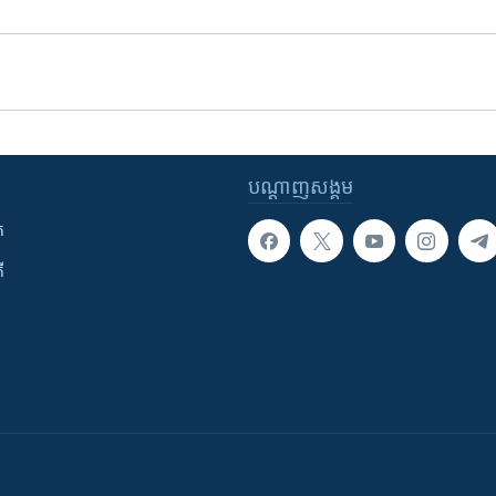
បណ្តាញ​សង្គម
ក
ី