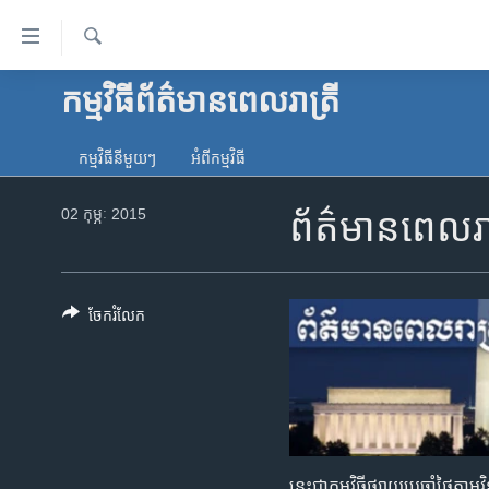
ភ្ជាប់​
ទៅ​
គេហទំព័រ​
ស្វែង​
កម្មវិធី​ព័ត៌មាន​ពេលរាត្រី
កម្ពុជា
រក
ទាក់ទង
អន្តរជាតិ
រំលង​
កម្មវិធី​នីមួយៗ
អំពី​កម្មវិធី​
និង​
អាមេរិក
ចូល​
02 កុម្ភៈ 2015
ព័ត៌មានពេលរាត
ចិន
ទៅ​​
ទំព័រ​
ហេឡូវីអូអេ
ព័ត៌មាន​​
កម្ពុជាច្នៃប្រតិដ្ឋ
តែ​
ចែករំលែក
ម្តង
ព្រឹត្តិការណ៍ព័ត៌មាន
រំលង​
ទូរទស្សន៍ / វីដេអូ​
និង​
ចូល​
វិទ្យុ / ផតខាសថ៍
ទៅ​
កម្មវិធីទាំងអស់
ទំព័រ​
នេះ​ជា​កម្ម​វិធី​ផ្សាយ​ប្រចាំ​ថ្ងៃ​