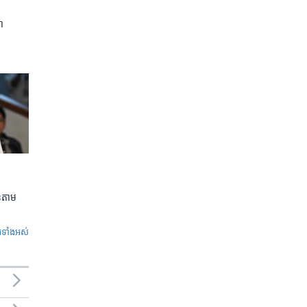
ា
លួនតាម
ូ​ទាំង​អស់