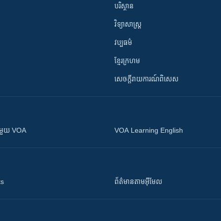
បរិស្ថាន
វិទ្យាសាស្រ្ត
វប្បធម៌
ខ្មែរក្រហម
សេចក្តីរាយការណ៍ពិសេស
ស​​ជាមួយ VOA
VOA Learning English
ts
ព័ត៌មាន​តាម​អ៊ីមែល