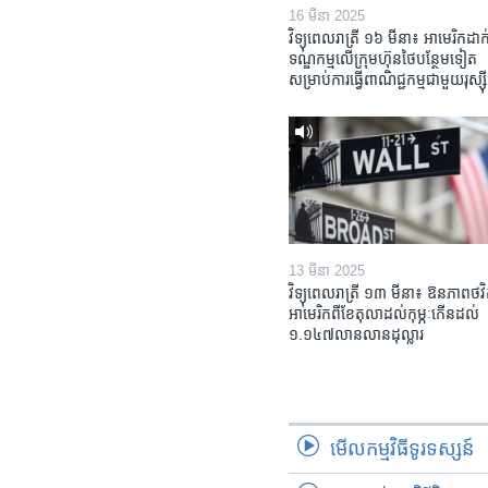
16 មីនា 2025
វិទ្យុពេលរាត្រី ១៦ មីនា៖ អាមេរិក​ដាក់
ទណ្ឌកម្ម​លើ​ក្រុមហ៊ុន​ថៃ​បន្ថែម​ទៀត​
សម្រាប់​ការ​ធ្វើ​ពាណិជ្ជកម្ម​ជាមួយ​រុស្ស៊ី
13 មីនា 2025
វិទ្យុពេលរាត្រី ១៣ មីនា៖ ឱនភាព​ថវិ
អាមេរិក​ពី​ខែ​តុលា​ដល់​កុម្ភៈ​កើន​ដល់​
១.១៤៧​លានលាន​ដុល្លារ
មើល​កម្មវិធី​ទូរទស្សន៍