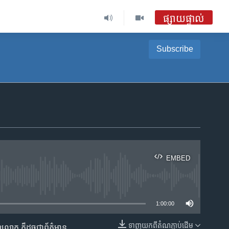
ផ្សាយផ្ទាល់
Subscribe
EMBED
ble
1:00:00
ទាញ​យក​ពី​តំណភ្ជាប់​ដើម
ិភព​លោក ​ក៏ដូច​ជា​ព័ត៌មាន​