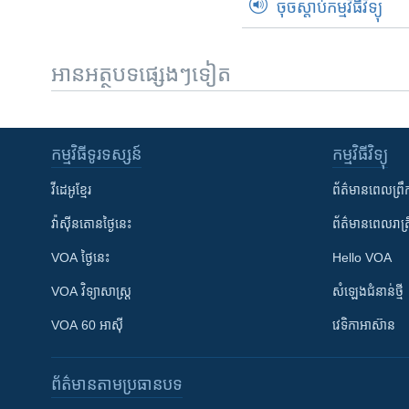
ចុចស្តាប់កម្មវិធីវិទ្យុ
អានអត្ថបទផ្សេងៗទៀត
កម្មវិធី​ទូរទស្សន៍
កម្មវិធី​វិទ្យុ
វីដេអូ​ខ្មែរ
ព័ត៌មាន​ពេល​ព្រឹ
វ៉ាស៊ីនតោន​ថ្ងៃ​នេះ
ព័ត៌មាន​​ពេល​រាត្រ
VOA ថ្ងៃនេះ
Hello VOA
VOA ​វិទ្យាសាស្ត្រ
សំឡេង​ជំនាន់​ថ្មី
VOA 60 អាស៊ី
វេទិកា​អាស៊ាន
ព័ត៌មាន​តាមប្រធានបទ​