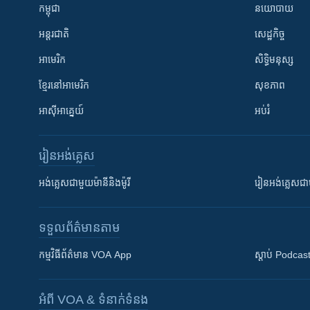
កម្ពុជា
នយោបាយ
អន្តរជាតិ
សេដ្ឋកិច្ច
អាមេរិក
សិទ្ធិមនុស្ស
ខ្មែរ​នៅអាមេរិក
សុខភាព
អាស៊ីអាគ្នេយ៍
អប់រំ
រៀន​​អង់គ្លេស
អង់គ្លេស​ជាមួយ​ម៉ានី​និង​ម៉ូរី
រៀន​​​​​​អង់គ្លេ
ទទួល​ព័ត៌មាន​តាម
កម្មវិធី​ព័ត៌មាន VOA App
ស្តាប់ Podcas
អំពី​ VOA & ទំនាក់ទំនង