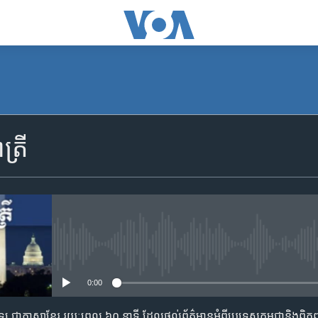
SUBSCRIBE
្រី
Apple Podcasts
YouTube Music
Spotify
No media source currently availa
0:00
ទទួល​​​សេវា​​​ Podcast
តាម​វិទ្យុ ​ជាភាសា​ខ្មែរ​ រយៈ​ពេល​ ៦០​ នាទី ដែល​ផ្តល់​ព័ត៌មាន​អំពី​ប្រទេស​កម្ពុជា​និង​ព