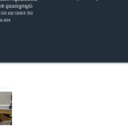
EMBED
ា​ ជូន​ដល់​អ្នក​ស្តាប់​
៖ ១៣:០០ រយៈពេល៖ ៦០​
a.asx