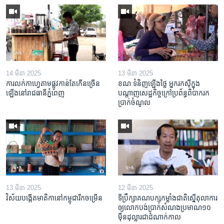
14 មីនា 2025
13 មីនា 2025
ការលក់​កាហ្វេ​តាម​ផ្លូវ​កាន់តែ​កើន​ច្រើន​
ខណៈទំនិញឡើងថ្លៃ អ្នករកស៊ីក្នុង​
ឡើង​នៅ​រាជធានី​ភ្នំពេញ
បណ្តាញ​សេដ្ឋកិច្ចក្រៅ​ប្រព័ន្ធពិបាក​រក​
ប្រាក់​ចំណូល
13 មីនា 2025
12 មីនា 2025
វិស័យ​បង្កើត​មាតិកា​នៅ​កម្ពុជា​រីក​ចម្រើន
ទីប្រឹក្សា​គណបក្ស​កម្លាំង​ជាតិ​ស្នើ​តុលាការ​
ឲ្យ​លោក​បង់ប្រាក់​សំណង​ប្រមាណ​១០​
ម៉ឺន​ដុល្លារ​ជា​ដំណាក់កាល