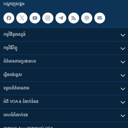
បណ្តាញ​សង្គម
កម្មវិធី​ទូរទស្សន៍
កម្មវិធី​វិទ្យុ
ព័ត៌មាន​តាមប្រធានបទ​
រៀន​​អង់គ្លេស
ទទួល​ព័ត៌មាន​តាម
អំពី​ VOA & ទំនាក់ទំនង
គេហទំព័រ​​ទាក់ទង