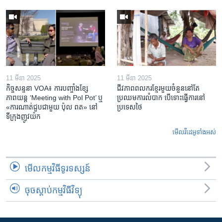
11 មីនា 2025
11 មីនា 2025
កិច្ចសន្ទនា VOA៖ ការ​បញ្ចាំង​ខ្សែ
ជីវភាពពលករខ្មែរមួយចំនួននៅតែ
ភាពយន្ត ‘Meeting with Pol Pot’ ឬ
ប្រឈមការលំបាក បើទោះធ្វើការនៅ
«ការណាត់ជួប​ជាមួយ​ ប៉ុល ពត» នៅ
ប្រទេសថៃ
ទីក្រុងញូវយ៉ក​
មើល​វីដេអូ​ទាំង​អស់
មើល​កម្មវិធី​ទូរទស្សន៍
ចុចស្តាប់កម្មវិធីវិទ្យុ