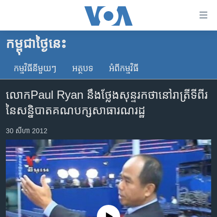
ភ្ជាប់​
ទៅ​
គេហទំព័រ​
កម្ពុជាថ្ងៃនេះ
កម្ពុជា
ទាក់ទង
រំលង​
កម្មវិធី​នីមួយៗ
អត្ថបទ​
អំពី​កម្មវិធី​
អន្តរជាតិ
និង​
អាមេរិក
ចូល​
លោក​Paul Ryan នឹង​ថ្លែង​សុន្ទរកថា​នៅ​រាត្រី​ទីពីរ​
ទៅ​​
ចិន
នៃ​សន្និបាត​គណបក្ស​សាធារណរដ្ឋ
ទំព័រ​
ហេឡូវីអូអេ
ព័ត៌មាន​​
30 សីហា 2012
តែ​
កម្ពុជាច្នៃប្រតិដ្ឋ
ម្តង
ព្រឹត្តិការណ៍ព័ត៌មាន
រំលង​
និង​
ទូរទស្សន៍ / វីដេអូ​
ចូល​
វិទ្យុ / ផតខាសថ៍
ទៅ​
ទំព័រ​
កម្មវិធីទាំងអស់