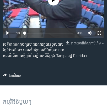
No media source currently available
រចនា
សម្ព័ន្ធ​
Khmer English
រំលង​
និង​
បណ្តាញ​សង្គម
ចូល​
ទៅ​
0:00
3:05
កាន់​
ទំព័រ​
ទាញ​យក​ពី​តំណភ្ជាប់​ដើម
ភាសា
សន្និបាត​គណបក្ស​សាធារណរដ្ឋ​បាន​ចូល​ដល់​
ស្វែង​
ថ្ងៃ​ទី​២​ហើយ។ លោក​នៃ​ប៉ូច រាសី​នៃ​វីអូអេ រាយ
រក
ការណ៍​ព័ត៌មាន​ថ្មីៗ​អំពី​សន្និបាត​ពី​ទីក្រុង Tampa រដ្ឋ​ Florida។
ចែករំលែក
កម្មវិធី​នីមួយៗ