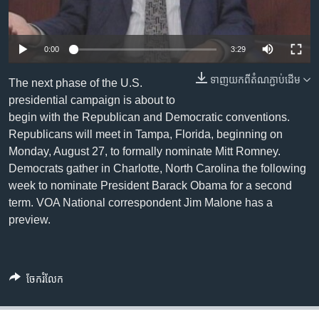
រចនា
សម្ព័ន្ធ​
Khmer English
រំលង​
0:00
3:29
និង​
បណ្តាញ​សង្គម
ចូល​
ទាញ​យក​ពី​តំណភ្ជាប់​ដើម
The next phase of the U.S.
ទៅ​
presidential campaign is about to
កាន់​
begin with the Republican and Democratic conventions.
ទំព័រ​
ភាសា
Republicans will meet in Tampa, Florida, beginning on
ស្វែង​
Monday, August 27, to formally nominate Mitt Romney.
រក
Democrats gather in Charlotte, North Carolina the following
week to nominate President Barack Obama for a second
term. VOA National correspondent Jim Malone has a
preview.
ចែករំលែក