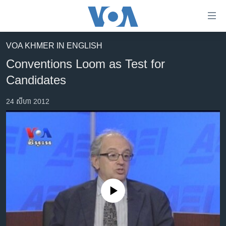
ភ្ជាប់​
ទៅ​
គេហទំព័រ​
VOA KHMER IN ENGLISH
កម្ពុជា
ទាក់ទង
Conventions Loom as Test for
រំលង​
អន្តរជាតិ
Candidates
និង​
អាមេរិក
ចូល​
24 សីហា 2012
ទៅ​​
ចិន
ទំព័រ​
ហេឡូវីអូអេ
ព័ត៌មាន​​
តែ​
កម្ពុជាច្នៃប្រតិដ្ឋ
ម្តង
ព្រឹត្តិការណ៍ព័ត៌មាន
រំលង​
និង​
ទូរទស្សន៍ / វីដេអូ​
ចូល​
No media source currently available
វិទ្យុ / ផតខាសថ៍
ទៅ​
ទំព័រ​
កម្មវិធីទាំងអស់